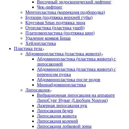
Височный эндоскопический лифтинг
Чек-лифтинг
Ментопластика (коррекция подбородка)
Булхорн (подтяжка верхней губы)
Круговая Smas подтяжка лица
Отопластика (пластика ушей)
Платизмопластика (подтяжка шеи)
Удаление комков Биша
Хейлопластика
Пластика тела
Абдоминопластика (пластика живота)
Абдоминопластика (пластика живота) с
липосакцией
Абдоминопластика (пластика живота) с
переносом пупка
Абдоминопластика после родов
Миниабдоминопластика
Липосакция
Вибрационная липосакция на аппарате
ЛипоСург Нуваг (LipoSurg Nouvag)
Лазерная липосакция рук
Липосакция бедер
Липосакция живота
Липосакция коленей
Липосакция лобковой зоны