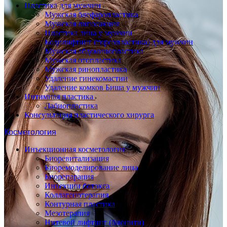
Пластика для мужчин
Мужская блефаропластика
Мужская липосакция
Пластика лица у мужчин
Бодилифтинг (торсопластика) для мужчин
Мужская абдоминопластика
Мужская отопластика
Мужская ринопластика
Удаление гинекомастии
Удаление комков Биша у мужчин
Интимная пластика
Лабиопластика
Консультация пластического хирурга
Косметология
Инъекционная косметология
Биоревитализация
Биоремоделирование лица
Биорепарация
Инъекции ботокса
Коллагенотерапия
Контурная пластика
Мезотерапия
Нитевой лифтинг (бионити)