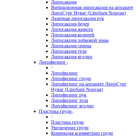
Липосакция
Вибрационная липосакция на аппарате
ЛипоСург Нуваг (LipoSurg Nouvag)
Лазерная липосакция рук
Липосакция бедер
Липосакция живота
Липосакция коленей
Липосакция лобковой зоны
Липосакция спины
Липосакция тела
Липосакция ягодиц
Липофилинг
Липофилинг
Липофилинг груди
Липофилинг на аппарате ЛипоСург
Нуваг (LipoSurg Nouvag)
Липофилинг рук
Липофилинг тела
Липофилинг ягодиц
Пластика груди
Пластика груди
Увеличение груди
Коррекция асимметрии груди