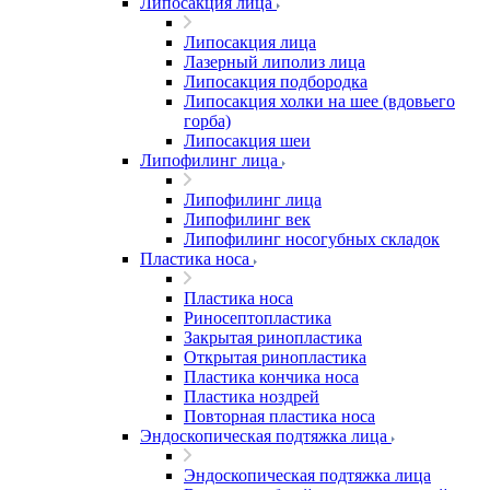
Липосакция лица
Липосакция лица
Лазерный липолиз лица
Липосакция подбородка
Липосакция холки на шее (вдовьего
горба)
Липосакция шеи
Липофилинг лица
Липофилинг лица
Липофилинг век
Липофилинг носогубных складок
Пластика носа
Пластика носа
Риносептопластика
Закрытая ринопластика
Открытая ринопластика
Пластика кончика носа
Пластика ноздрей
Повторная пластика носа
Эндоскопическая подтяжка лица
Эндоскопическая подтяжка лица