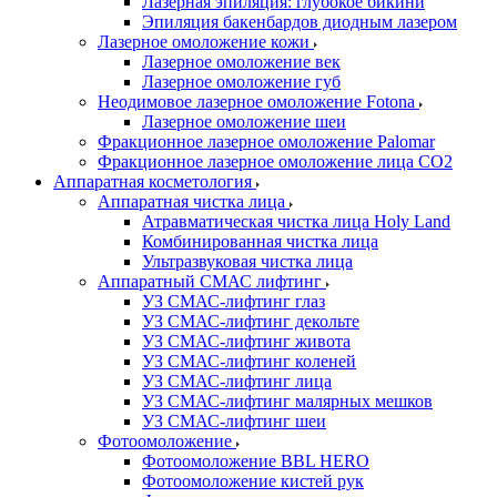
Лазерная эпиляция: глубокое бикини
Эпиляция бакенбардов диодным лазером
Лазерное омоложение кожи
Лазерное омоложение век
Лазерное омоложение губ
Неодимовое лазерное омоложение Fotona
Лазерное омоложение шеи
Фракционное лазерное омоложение Palomar
Фракционное лазерное омоложение лица СО2
Аппаратная косметология
Аппаратная чистка лица
Атравматическая чистка лица Holy Land
Комбинированная чистка лица
Ультразвуковая чистка лица
Аппаратный СМАС лифтинг
УЗ СМАС-лифтинг глаз
УЗ СМАС-лифтинг декольте
УЗ СМАС-лифтинг живота
УЗ СМАС-лифтинг коленей
УЗ СМАС-лифтинг лица
УЗ СМАС-лифтинг малярных мешков
УЗ СМАС-лифтинг шеи
Фотоомоложение
Фотоомоложение BBL HERO
Фотоомоложение кистей рук