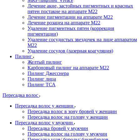
MRF-лифтинг Vivace
Лечение акне, застойных пигментных и красных
пятен постакне на аппарате М22
Лечение пигментации на аппарате М22
Лечение розацеа на аппарате M22
Удаление пигментных пятен (коррекция
пигментации)
Удаление сосудистых звездочек на лице аппаратом
М22
Удаление сосудов (лазерная коагуляция)
Пилинг
Желтый пилинг
Карбоновый пилинг на аппарате M22
Пилинг Джесснера
Пилинг лица
Пилинг ТСА
Пересадка волос
Пересадка волос у женщин
Пересадка волос в зону бровей у женщин
Пересадка волос на голову у женщин
Пересадка волос у мужчин
Пересадка бровей у мужчин
Пересадка волос на голову у мужчин
Пересадка усов/ бороды/ бакенбардов