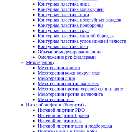
Контурная пластика лица
Контурная пластика мочек ушей
Контурная пластика носа
Контурная пластика носогубных складок
Контурная пластика подбородка
Контурная пластика скул
Контурная пластика слезной борозды
Контурная пластика углов нижней челюсти
Контурная пластика шеи
Объемное моделирование лица
Омоложение рук филлерами
Мезотерапия
Мезотерапия живота
Мезотерапия кожи вокруг глаз
Мезотерапия лица
Мезотерапия против растяжек
Мезотерапия против угревой сыпи и акне
Мезотерапия против целлюлита
Мезотерапия тела
Нитевой лифтинг (бионити)
Нитевой лифтинг PDO
Нитевой лифтинг бровей
Нитевой лифтинг век
Нитевой лифтинг шеи и подбородка
Подтяжка лица нитями Aptos