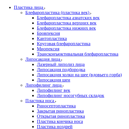
Пластика лица
Блефаропластика (пластика век)
Блефаропластика азиатских век
Блефаропластика верхних век
Блефаропластика нижних век
Бровпексия
Кантопластика
Круговая блефаропластика
Миопексия
Трансконъюктивальная блефаропластика
Липосакция лица
Лазерный липолиз лица
Липосакция подбородка
Липосакция холки на шее (вдовьего горба)
Липосакция шеи
Липофилинг лица
Липофилинг век
Липофилинг носогубных складок
Пластика носа
Риносептопластика
Закрытая ринопластика
Открытая ринопластика
Пластика кончика носа
Пластика ноздрей