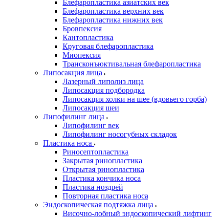
Блефаропластика азиатских век
Блефаропластика верхних век
Блефаропластика нижних век
Бровпексия
Кантопластика
Круговая блефаропластика
Миопексия
Трансконъюктивальная блефаропластика
Липосакция лица
Лазерный липолиз лица
Липосакция подбородка
Липосакция холки на шее (вдовьего горба)
Липосакция шеи
Липофилинг лица
Липофилинг век
Липофилинг носогубных складок
Пластика носа
Риносептопластика
Закрытая ринопластика
Открытая ринопластика
Пластика кончика носа
Пластика ноздрей
Повторная пластика носа
Эндоскопическая подтяжка лица
Височно-лобный эндоскопический лифтинг