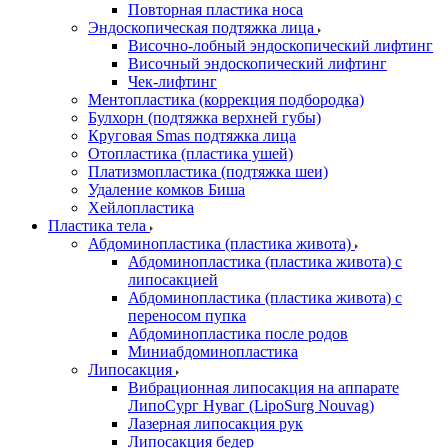
Повторная пластика носа
Эндоскопическая подтяжка лица
Височно-лобный эндоскопический лифтинг
Височный эндоскопический лифтинг
Чек-лифтинг
Ментопластика (коррекция подбородка)
Булхорн (подтяжка верхней губы)
Круговая Smas подтяжка лица
Отопластика (пластика ушей)
Платизмопластика (подтяжка шеи)
Удаление комков Биша
Хейлопластика
Пластика тела
Абдоминопластика (пластика живота)
Абдоминопластика (пластика живота) с
липосакцией
Абдоминопластика (пластика живота) с
переносом пупка
Абдоминопластика после родов
Миниабдоминопластика
Липосакция
Вибрационная липосакция на аппарате
ЛипоСург Нуваг (LipoSurg Nouvag)
Лазерная липосакция рук
Липосакция бедер