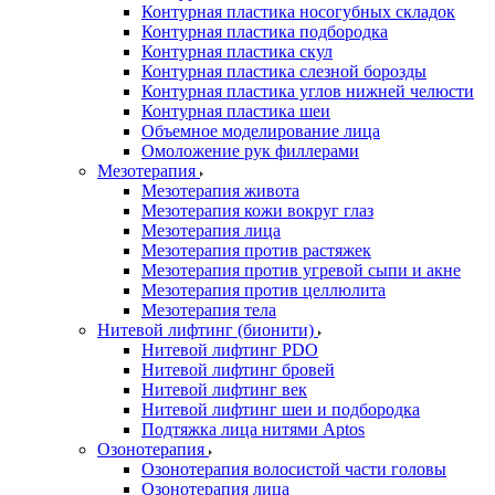
Контурная пластика носогубных складок
Контурная пластика подбородка
Контурная пластика скул
Контурная пластика слезной борозды
Контурная пластика углов нижней челюсти
Контурная пластика шеи
Объемное моделирование лица
Омоложение рук филлерами
Мезотерапия
Мезотерапия живота
Мезотерапия кожи вокруг глаз
Мезотерапия лица
Мезотерапия против растяжек
Мезотерапия против угревой сыпи и акне
Мезотерапия против целлюлита
Мезотерапия тела
Нитевой лифтинг (бионити)
Нитевой лифтинг PDO
Нитевой лифтинг бровей
Нитевой лифтинг век
Нитевой лифтинг шеи и подбородка
Подтяжка лица нитями Aptos
Озонотерапия
Озонотерапия волосистой части головы
Озонотерапия лица