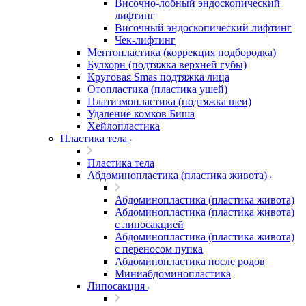
Височно-лобный эндоскопический
лифтинг
Височный эндоскопический лифтинг
Чек-лифтинг
Ментопластика (коррекция подбородка)
Булхорн (подтяжка верхней губы)
Круговая Smas подтяжка лица
Отопластика (пластика ушей)
Платизмопластика (подтяжка шеи)
Удаление комков Биша
Хейлопластика
Пластика тела
Пластика тела
Абдоминопластика (пластика живота)
Абдоминопластика (пластика живота)
Абдоминопластика (пластика живота)
с липосакцией
Абдоминопластика (пластика живота)
с переносом пупка
Абдоминопластика после родов
Миниабдоминопластика
Липосакция