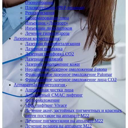
Озонотерапия
Плазмотерапия (PRP-терапия)
Ревитализация
Биоармирование лица
Инъекции «Диспорт»
Инъекции липолитиков
Лечение гипергидроза
Лазерная косметология
Лазерная биоревитализация
Лазерная подтяжка
Лазерная шлифовка CO2
Лазерная эпиляция
Лазерное омоложение кожи
Неодимовое лазерное омоложение Fotona
Фракционное лазерное омоложение Palomar
Фракционное лазерное омоложение лица СО2
Аппаратная косметология
Аппаратная чистка лица
Аппаратный СМАС лифтинг
Фотоомоложение
MRF-лифтинг Vivace
Лечение акне, застойных пигментных и красных
пятен постакне на аппарате М22
Лечение пигментации на аппарате М22
Лечение розацеа на аппарате M22