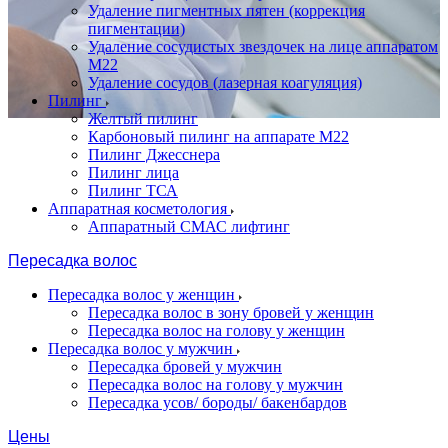
Удаление пигментных пятен (коррекция
пигментации)
Удаление сосудистых звездочек на лице аппаратом
М22
Удаление сосудов (лазерная коагуляция)
Пилинг
Желтый пилинг
Карбоновый пилинг на аппарате M22
Пилинг Джесснера
Пилинг лица
Пилинг ТСА
Аппаратная косметология
Аппаратный СМАС лифтинг
Пересадка волос
Пересадка волос у женщин
Пересадка волос в зону бровей у женщин
Пересадка волос на голову у женщин
Пересадка волос у мужчин
Пересадка бровей у мужчин
Пересадка волос на голову у мужчин
Пересадка усов/ бороды/ бакенбардов
Цены