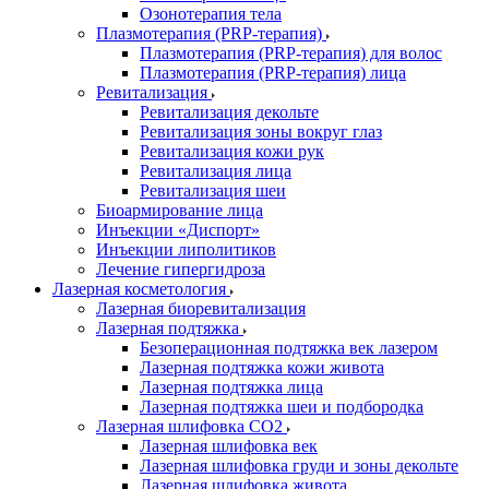
Озонотерапия тела
Плазмотерапия (PRP-терапия)
Плазмотерапия (PRP-терапия) для волос
Плазмотерапия (PRP-терапия) лица
Ревитализация
Ревитализация декольте
Ревитализация зоны вокруг глаз
Ревитализация кожи рук
Ревитализация лица
Ревитализация шеи
Биоармирование лица
Инъекции «Диспорт»
Инъекции липолитиков
Лечение гипергидроза
Лазерная косметология
Лазерная биоревитализация
Лазерная подтяжка
Безоперационная подтяжка век лазером
Лазерная подтяжка кожи живота
Лазерная подтяжка лица
Лазерная подтяжка шеи и подбородка
Лазерная шлифовка CO2
Лазерная шлифовка век
Лазерная шлифовка груди и зоны декольте
Лазерная шлифовка живота