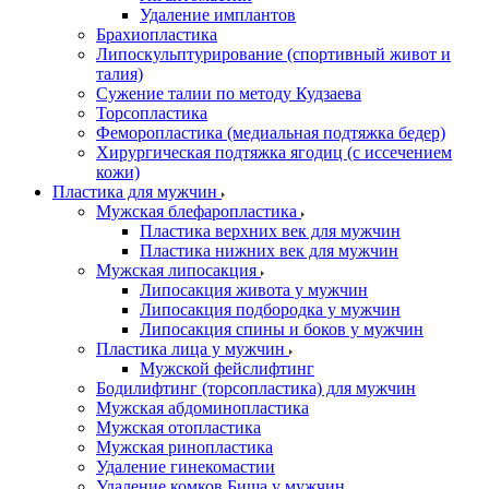
Удаление имплантов
Брахиопластика
Липоскульптурирование (спортивный живот и
талия)
Сужение талии по методу Кудзаева
Торсопластика
Феморопластика (медиальная подтяжка бедер)
Хирургическая подтяжка ягодиц (с иссечением
кожи)
Пластика для мужчин
Мужская блефаропластика
Пластика верхних век для мужчин
Пластика нижних век для мужчин
Мужская липосакция
Липосакция живота у мужчин
Липосакция подбородка у мужчин
Липосакция спины и боков у мужчин
Пластика лица у мужчин
Мужской фейслифтинг
Бодилифтинг (торсопластика) для мужчин
Мужская абдоминопластика
Мужская отопластика
Мужская ринопластика
Удаление гинекомастии
Удаление комков Биша у мужчин