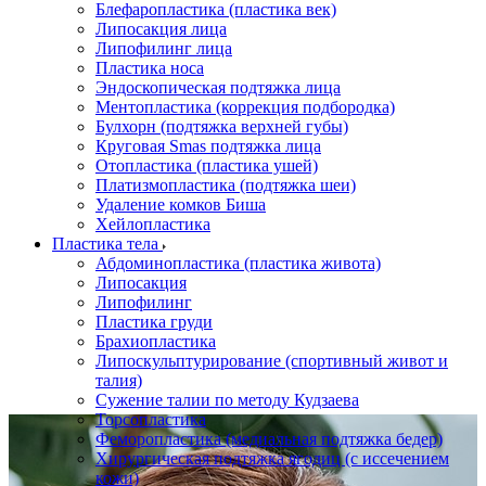
Блефаропластика (пластика век)
Липосакция лица
Липофилинг лица
Пластика носа
Эндоскопическая подтяжка лица
Ментопластика (коррекция подбородка)
Булхорн (подтяжка верхней губы)
Круговая Smas подтяжка лица
Отопластика (пластика ушей)
Платизмопластика (подтяжка шеи)
Удаление комков Биша
Хейлопластика
Пластика тела
Абдоминопластика (пластика живота)
Липосакция
Липофилинг
Пластика груди
Брахиопластика
Липоскульптурирование (спортивный живот и
талия)
Сужение талии по методу Кудзаева
Торсопластика
Феморопластика (медиальная подтяжка бедер)
Хирургическая подтяжка ягодиц (с иссечением
кожи)