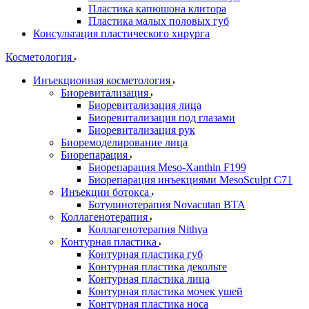
Пластика капюшона клитора
Пластика малых половых губ
Консультация пластического хирурга
Косметология
Инъекционная косметология
Биоревитализация
Биоревитализация лица
Биоревитализация под глазами
Биоревитализация рук
Биоремоделирование лица
Биорепарация
Биорепарация Meso-Xanthin F199
Биорепарация инъекциями MesoSculpt C71
Инъекции ботокса
Ботулинотерапия Novacutan BTA
Коллагенотерапия
Коллагенотерапия Nithya
Контурная пластика
Контурная пластика губ
Контурная пластика декольте
Контурная пластика лица
Контурная пластика мочек ушей
Контурная пластика носа