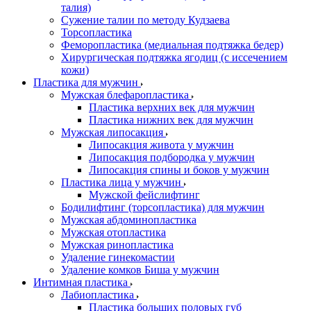
талия)
Сужение талии по методу Кудзаева
Торсопластика
Феморопластика (медиальная подтяжка бедер)
Хирургическая подтяжка ягодиц (с иссечением
кожи)
Пластика для мужчин
Мужская блефаропластика
Пластика верхних век для мужчин
Пластика нижних век для мужчин
Мужская липосакция
Липосакция живота у мужчин
Липосакция подбородка у мужчин
Липосакция спины и боков у мужчин
Пластика лица у мужчин
Мужской фейслифтинг
Бодилифтинг (торсопластика) для мужчин
Мужская абдоминопластика
Мужская отопластика
Мужская ринопластика
Удаление гинекомастии
Удаление комков Биша у мужчин
Интимная пластика
Лабиопластика
Пластика больших половых губ