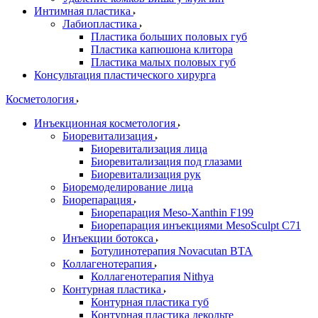
Интимная пластика
Лабиопластика
Пластика больших половых губ
Пластика капюшона клитора
Пластика малых половых губ
Консультация пластического хирурга
Косметология
Инъекционная косметология
Биоревитализация
Биоревитализация лица
Биоревитализация под глазами
Биоревитализация рук
Биоремоделирование лица
Биорепарация
Биорепарация Meso-Xanthin F199
Биорепарация инъекциями MesoSculpt C71
Инъекции ботокса
Ботулинотерапия Novacutan BTA
Коллагенотерапия
Коллагенотерапия Nithya
Контурная пластика
Контурная пластика губ
Контурная пластика декольте