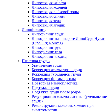
Липосакция живота
Липосакция коленей
Липосакция лобковой зоны
Липосакция спины
Липосакция тела
Липосакция ягодиц
Липофилинг
Липофилинг груди
Липофилинг на аппарате ЛипоСург Нуваг
(LipoSurg Nouvag)
Липофилинг рук
Липофилинг тела
Липофилинг ягодиц
Пластика груди
Увеличение груди
Коррекция асимметрии груди
Коррекция тубулярной груди
Коррекция формы ареолы
Повторная маммопластика
Подтяжка груди
Подтяжка груди после родов
Редукционная маммопластика (уменьшение
груди)
Реконструкция молочных желез при
гигантомастии