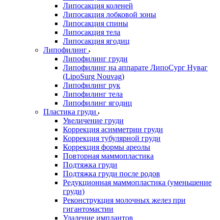
Липосакция коленей
Липосакция лобковой зоны
Липосакция спины
Липосакция тела
Липосакция ягодиц
Липофилинг
Липофилинг груди
Липофилинг на аппарате ЛипоСург Нуваг
(LipoSurg Nouvag)
Липофилинг рук
Липофилинг тела
Липофилинг ягодиц
Пластика груди
Увеличение груди
Коррекция асимметрии груди
Коррекция тубулярной груди
Коррекция формы ареолы
Повторная маммопластика
Подтяжка груди
Подтяжка груди после родов
Редукционная маммопластика (уменьшение
груди)
Реконструкция молочных желез при
гигантомастии
Удаление имплантов