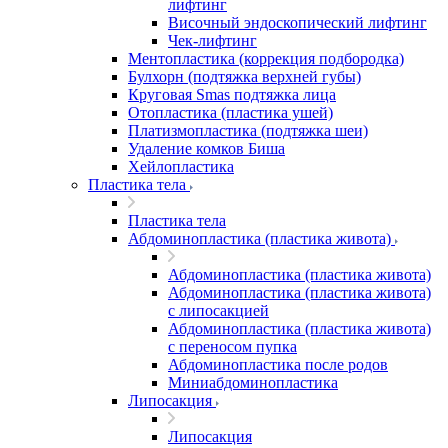
лифтинг
Височный эндоскопический лифтинг
Чек-лифтинг
Ментопластика (коррекция подбородка)
Булхорн (подтяжка верхней губы)
Круговая Smas подтяжка лица
Отопластика (пластика ушей)
Платизмопластика (подтяжка шеи)
Удаление комков Биша
Хейлопластика
Пластика тела
Пластика тела
Абдоминопластика (пластика живота)
Абдоминопластика (пластика живота)
Абдоминопластика (пластика живота)
с липосакцией
Абдоминопластика (пластика живота)
с переносом пупка
Абдоминопластика после родов
Миниабдоминопластика
Липосакция
Липосакция