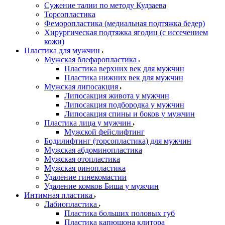
Сужение талии по методу Кудзаева
Торсопластика
Феморопластика (медиальная подтяжка бедер)
Хирургическая подтяжка ягодиц (с иссечением
кожи)
Пластика для мужчин
Мужская блефаропластика
Пластика верхних век для мужчин
Пластика нижних век для мужчин
Мужская липосакция
Липосакция живота у мужчин
Липосакция подбородка у мужчин
Липосакция спины и боков у мужчин
Пластика лица у мужчин
Мужской фейслифтинг
Бодилифтинг (торсопластика) для мужчин
Мужская абдоминопластика
Мужская отопластика
Мужская ринопластика
Удаление гинекомастии
Удаление комков Биша у мужчин
Интимная пластика
Лабиопластика
Пластика больших половых губ
Пластика капюшона клитора