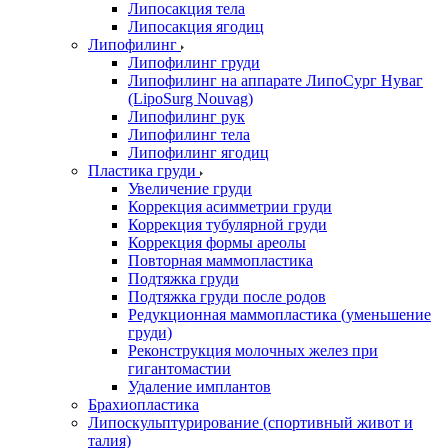
Липосакция тела
Липосакция ягодиц
Липофилинг
Липофилинг груди
Липофилинг на аппарате ЛипоСург Нуваг
(LipoSurg Nouvag)
Липофилинг рук
Липофилинг тела
Липофилинг ягодиц
Пластика груди
Увеличение груди
Коррекция асимметрии груди
Коррекция тубулярной груди
Коррекция формы ареолы
Повторная маммопластика
Подтяжка груди
Подтяжка груди после родов
Редукционная маммопластика (уменьшение
груди)
Реконструкция молочных желез при
гигантомастии
Удаление имплантов
Брахиопластика
Липоскульптурирование (спортивный живот и
талия)