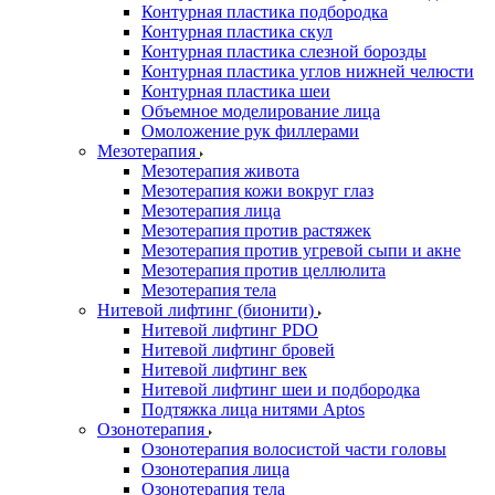
Контурная пластика подбородка
Контурная пластика скул
Контурная пластика слезной борозды
Контурная пластика углов нижней челюсти
Контурная пластика шеи
Объемное моделирование лица
Омоложение рук филлерами
Мезотерапия
Мезотерапия живота
Мезотерапия кожи вокруг глаз
Мезотерапия лица
Мезотерапия против растяжек
Мезотерапия против угревой сыпи и акне
Мезотерапия против целлюлита
Мезотерапия тела
Нитевой лифтинг (бионити)
Нитевой лифтинг PDO
Нитевой лифтинг бровей
Нитевой лифтинг век
Нитевой лифтинг шеи и подбородка
Подтяжка лица нитями Aptos
Озонотерапия
Озонотерапия волосистой части головы
Озонотерапия лица
Озонотерапия тела