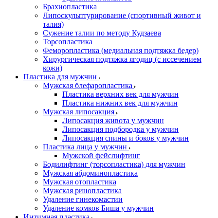
Брахиопластика
Липоскульптурирование (спортивный живот и
талия)
Сужение талии по методу Кудзаева
Торсопластика
Феморопластика (медиальная подтяжка бедер)
Хирургическая подтяжка ягодиц (с иссечением
кожи)
Пластика для мужчин
Мужская блефаропластика
Пластика верхних век для мужчин
Пластика нижних век для мужчин
Мужская липосакция
Липосакция живота у мужчин
Липосакция подбородка у мужчин
Липосакция спины и боков у мужчин
Пластика лица у мужчин
Мужской фейслифтинг
Бодилифтинг (торсопластика) для мужчин
Мужская абдоминопластика
Мужская отопластика
Мужская ринопластика
Удаление гинекомастии
Удаление комков Биша у мужчин
Интимная пластика