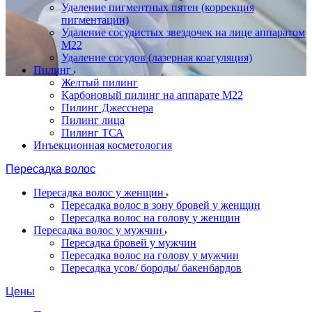
Удаление пигментных пятен (коррекция
пигментации)
Удаление сосудистых звездочек на лице аппаратом
М22
Удаление сосудов (лазерная коагуляция)
Пилинг
Желтый пилинг
Карбоновый пилинг на аппарате M22
Пилинг Джесснера
Пилинг лица
Пилинг ТСА
Инъекционная косметология
Пересадка волос
Пересадка волос у женщин
Пересадка волос в зону бровей у женщин
Пересадка волос на голову у женщин
Пересадка волос у мужчин
Пересадка бровей у мужчин
Пересадка волос на голову у мужчин
Пересадка усов/ бороды/ бакенбардов
Цены