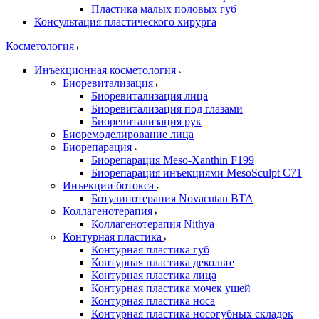
Пластика малых половых губ
Консультация пластического хирурга
Косметология
Инъекционная косметология
Биоревитализация
Биоревитализация лица
Биоревитализация под глазами
Биоревитализация рук
Биоремоделирование лица
Биорепарация
Биорепарация Meso-Xanthin F199
Биорепарация инъекциями MesoSculpt C71
Инъекции ботокса
Ботулинотерапия Novacutan BTA
Коллагенотерапия
Коллагенотерапия Nithya
Контурная пластика
Контурная пластика губ
Контурная пластика декольте
Контурная пластика лица
Контурная пластика мочек ушей
Контурная пластика носа
Контурная пластика носогубных складок