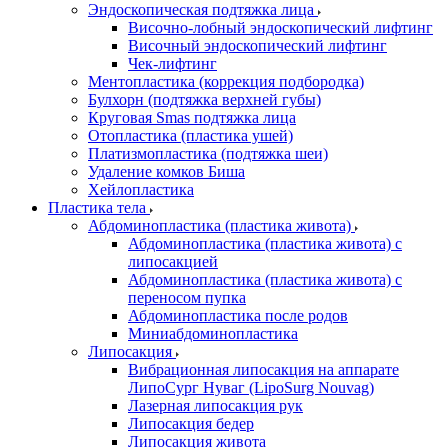
Эндоскопическая подтяжка лица
Височно-лобный эндоскопический лифтинг
Височный эндоскопический лифтинг
Чек-лифтинг
Ментопластика (коррекция подбородка)
Булхорн (подтяжка верхней губы)
Круговая Smas подтяжка лица
Отопластика (пластика ушей)
Платизмопластика (подтяжка шеи)
Удаление комков Биша
Хейлопластика
Пластика тела
Абдоминопластика (пластика живота)
Абдоминопластика (пластика живота) с
липосакцией
Абдоминопластика (пластика живота) с
переносом пупка
Абдоминопластика после родов
Миниабдоминопластика
Липосакция
Вибрационная липосакция на аппарате
ЛипоСург Нуваг (LipoSurg Nouvag)
Лазерная липосакция рук
Липосакция бедер
Липосакция живота