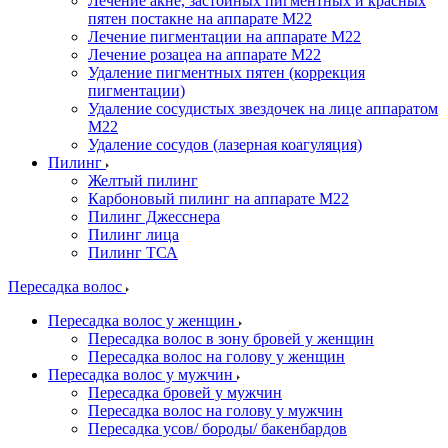
Лечение акне, застойных пигментных и красных
пятен постакне на аппарате М22
Лечение пигментации на аппарате М22
Лечение розацеа на аппарате M22
Удаление пигментных пятен (коррекция
пигментации)
Удаление сосудистых звездочек на лице аппаратом
М22
Удаление сосудов (лазерная коагуляция)
Пилинг
Желтый пилинг
Карбоновый пилинг на аппарате M22
Пилинг Джесснера
Пилинг лица
Пилинг ТСА
Пересадка волос
Пересадка волос у женщин
Пересадка волос в зону бровей у женщин
Пересадка волос на голову у женщин
Пересадка волос у мужчин
Пересадка бровей у мужчин
Пересадка волос на голову у мужчин
Пересадка усов/ бороды/ бакенбардов