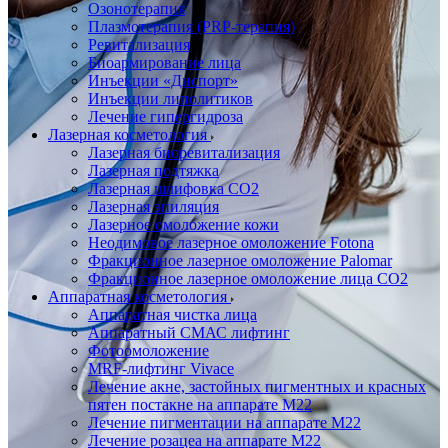
Озонотерапия
Плазмотерапия (PRP-терапия)
Ревитализация
Биоармирование лица
Инъекции «Диспорт»
Инъекции липолитиков
Лечение гипергидроза
Лазерная косметология
Лазерная биоревитализация
Лазерная подтяжка
Лазерная шлифовка CO2
Лазерная эпиляция
Лазерное омоложение кожи
Неодимовое лазерное омоложение Fotona
Фракционное лазерное омоложение Palomar
Фракционное лазерное омоложение лица СО2
Аппаратная косметология
Аппаратная чистка лица
Аппаратный СМАС лифтинг
Фотоомоложение
MRF-лифтинг Vivace
Лечение акне, застойных пигментных и красных
пятен постакне на аппарате М22
Лечение пигментации на аппарате М22
Лечение розацеа на аппарате M22