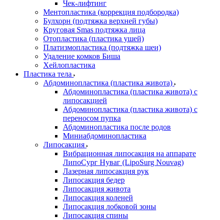
Чек-лифтинг
Ментопластика (коррекция подбородка)
Булхорн (подтяжка верхней губы)
Круговая Smas подтяжка лица
Отопластика (пластика ушей)
Платизмопластика (подтяжка шеи)
Удаление комков Биша
Хейлопластика
Пластика тела
Абдоминопластика (пластика живота)
Абдоминопластика (пластика живота) с
липосакцией
Абдоминопластика (пластика живота) с
переносом пупка
Абдоминопластика после родов
Миниабдоминопластика
Липосакция
Вибрационная липосакция на аппарате
ЛипоСург Нуваг (LipoSurg Nouvag)
Лазерная липосакция рук
Липосакция бедер
Липосакция живота
Липосакция коленей
Липосакция лобковой зоны
Липосакция спины