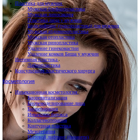
Пластика для мужчин
Мужская блефаропластика
Мужская липосакция
Пластика лица у мужчин
Бодилифтинг (торсопластика) для мужчин
Мужская абдоминопластика
Мужская отопластика
Мужская ринопластика
Удаление гинекомастии
Удаление комков Биша у мужчин
Интимная пластика
Лабиопластика
Консультация пластического хирурга
Косметология
Инъекционная косметология
Биоревитализация
Биоремоделирование лица
Биорепарация
Инъекции ботокса
Коллагенотерапия
Контурная пластика
Мезотерапия
Нитевой лифтинг (бионити)