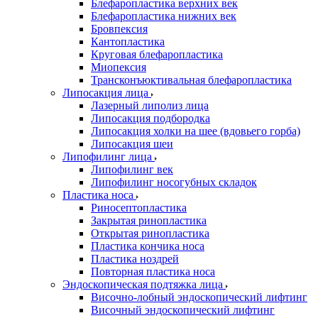
Блефаропластика верхних век
Блефаропластика нижних век
Бровпексия
Кантопластика
Круговая блефаропластика
Миопексия
Трансконъюктивальная блефаропластика
Липосакция лица
Лазерный липолиз лица
Липосакция подбородка
Липосакция холки на шее (вдовьего горба)
Липосакция шеи
Липофилинг лица
Липофилинг век
Липофилинг носогубных складок
Пластика носа
Риносептопластика
Закрытая ринопластика
Открытая ринопластика
Пластика кончика носа
Пластика ноздрей
Повторная пластика носа
Эндоскопическая подтяжка лица
Височно-лобный эндоскопический лифтинг
Височный эндоскопический лифтинг