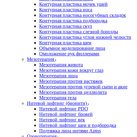
Контурная пластика мочек ушей
Контурная пластика носа
Контурная пластика носогубных складок
Контурная пластика подбородка
Контурная пластика скул
Контурная пластика слезной борозды
Контурная пластика углов нижней челюсти
Контурная пластика шеи
Объемное моделирование лица
Омоложение рук филлерами
Мезотерапия
Мезотерапия живота
Мезотерапия кожи вокруг глаз
Мезотерапия лица
Мезотерапия против растяжек
Мезотерапия против угревой сыпи и акне
Мезотерапия против целлюлита
Мезотерапия тела
Нитевой лифтинг (бионити)
Нитевой лифтинг PDO
Нитевой лифтинг бровей
Нитевой лифтинг век
Нитевой лифтинг шеи и подбородка
Подтяжка лица нитями Aptos
Озонотерапия