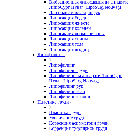
Вибрационная липосакция на аппарате
ЛипоСург Нуваг (LipoSurg Nouvag)
Лазерная липосакция рук
Липосакция бедер
Липосакция живота
Липосакция коленей
Липосакция лобковой зоны
Липосакция спины
Липосакция тела
Липосакция ягодиц
Липофилинг
Липофилинг
Липофилинг груди
Липофилинг на аппарате ЛипоСург
Нуваг (LipoSurg Nouvag)
Липофилинг рук
Липофилинг тела
Липофилинг ягодиц
Пластика груди
Пластика груди
Увеличение груди
Коррекция асимметрии груди
Коррекция тубулярной груди