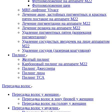
Фотоомоложение на аппарате M22
Фотоомоложение шеи
MRF-лифтинг Vivace
Лечение акне, застойных пигментных и красных
пятен постакне на аппарате М22
Лечение пигментации на аппарате М22
Лечение розацеа на аппарате M22
Удаление пигментных пятен (коррекция
пигментации)
Удаление сосудистых звездочек на лице аппаратом
М22
Удаление сосудов (лазерная коагуляция)
Пилинг
Желтый пилинг
Карбоновый пилинг на аппарате M22
Пилинг Джесснера
Пилинг лица
Пилинг ТСА
Пересадка волос
Пересадка волос у женщин
Пересадка волос в зону бровей у женщин
Пересадка волос на голову у женщин
Пересадка волос у мужчин