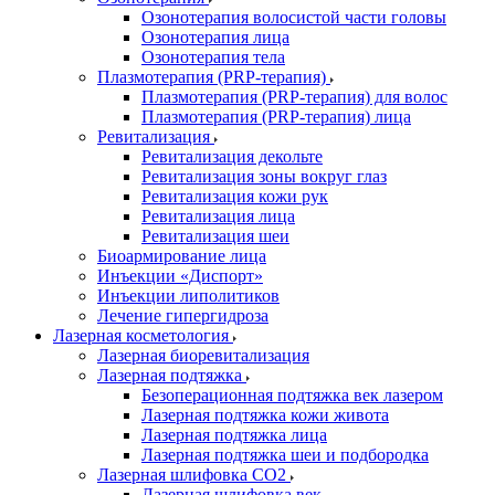
Озонотерапия волосистой части головы
Озонотерапия лица
Озонотерапия тела
Плазмотерапия (PRP-терапия)
Плазмотерапия (PRP-терапия) для волос
Плазмотерапия (PRP-терапия) лица
Ревитализация
Ревитализация декольте
Ревитализация зоны вокруг глаз
Ревитализация кожи рук
Ревитализация лица
Ревитализация шеи
Биоармирование лица
Инъекции «Диспорт»
Инъекции липолитиков
Лечение гипергидроза
Лазерная косметология
Лазерная биоревитализация
Лазерная подтяжка
Безоперационная подтяжка век лазером
Лазерная подтяжка кожи живота
Лазерная подтяжка лица
Лазерная подтяжка шеи и подбородка
Лазерная шлифовка CO2
Лазерная шлифовка век