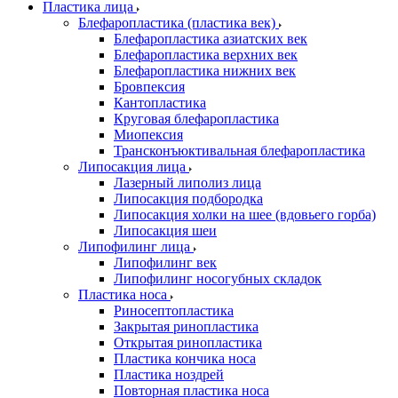
Пластика лица
Блефаропластика (пластика век)
Блефаропластика азиатских век
Блефаропластика верхних век
Блефаропластика нижних век
Бровпексия
Кантопластика
Круговая блефаропластика
Миопексия
Трансконъюктивальная блефаропластика
Липосакция лица
Лазерный липолиз лица
Липосакция подбородка
Липосакция холки на шее (вдовьего горба)
Липосакция шеи
Липофилинг лица
Липофилинг век
Липофилинг носогубных складок
Пластика носа
Риносептопластика
Закрытая ринопластика
Открытая ринопластика
Пластика кончика носа
Пластика ноздрей
Повторная пластика носа