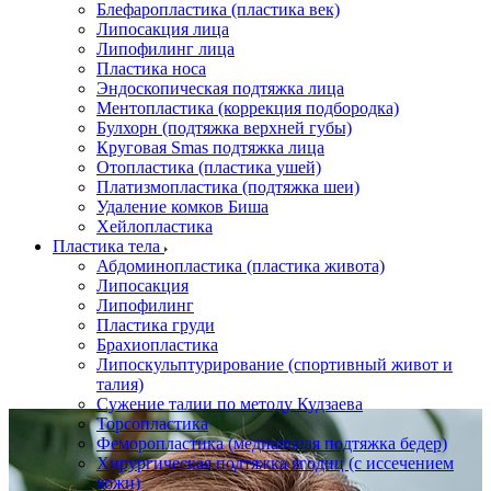
Блефаропластика (пластика век)
Липосакция лица
Липофилинг лица
Пластика носа
Эндоскопическая подтяжка лица
Ментопластика (коррекция подбородка)
Булхорн (подтяжка верхней губы)
Круговая Smas подтяжка лица
Отопластика (пластика ушей)
Платизмопластика (подтяжка шеи)
Удаление комков Биша
Хейлопластика
Пластика тела
Абдоминопластика (пластика живота)
Липосакция
Липофилинг
Пластика груди
Брахиопластика
Липоскульптурирование (спортивный живот и
талия)
Сужение талии по методу Кудзаева
Торсопластика
Феморопластика (медиальная подтяжка бедер)
Хирургическая подтяжка ягодиц (с иссечением
кожи)