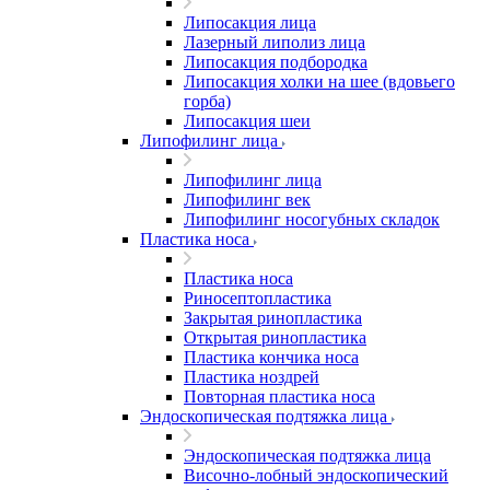
Липосакция лица
Лазерный липолиз лица
Липосакция подбородка
Липосакция холки на шее (вдовьего
горба)
Липосакция шеи
Липофилинг лица
Липофилинг лица
Липофилинг век
Липофилинг носогубных складок
Пластика носа
Пластика носа
Риносептопластика
Закрытая ринопластика
Открытая ринопластика
Пластика кончика носа
Пластика ноздрей
Повторная пластика носа
Эндоскопическая подтяжка лица
Эндоскопическая подтяжка лица
Височно-лобный эндоскопический