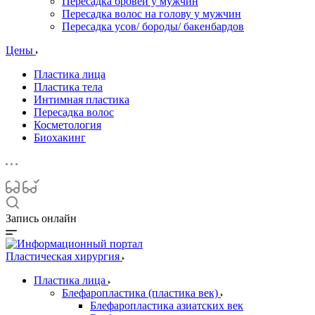
Пересадка бровей у мужчин
Пересадка волос на голову у мужчин
Пересадка усов/ бороды/ бакенбардов
Цены
Пластика лица
Пластика тела
Интимная пластика
Пересадка волос
Косметология
Биохакинг
Запись онлайн
Пластическая хирургия
Пластика лица
Блефаропластика (пластика век)
Блефаропластика азиатских век