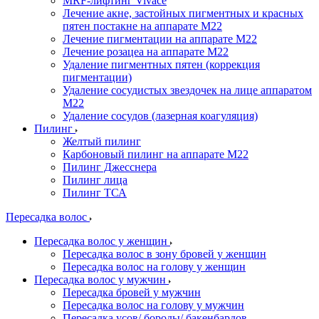
MRF-лифтинг Vivace
Лечение акне, застойных пигментных и красных
пятен постакне на аппарате М22
Лечение пигментации на аппарате М22
Лечение розацеа на аппарате M22
Удаление пигментных пятен (коррекция
пигментации)
Удаление сосудистых звездочек на лице аппаратом
М22
Удаление сосудов (лазерная коагуляция)
Пилинг
Желтый пилинг
Карбоновый пилинг на аппарате M22
Пилинг Джесснера
Пилинг лица
Пилинг ТСА
Пересадка волос
Пересадка волос у женщин
Пересадка волос в зону бровей у женщин
Пересадка волос на голову у женщин
Пересадка волос у мужчин
Пересадка бровей у мужчин
Пересадка волос на голову у мужчин
Пересадка усов/ бороды/ бакенбардов