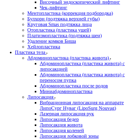
Височный эндоскопический лифтинг
Чек-лифтинг
Ментопластика (коррекция подбородка)
Булхорн (подтяжка верхней губы)
Круговая Smas подтяжка лица
Отопластика (пластика ушей)
Платизмопластика (подтяжка шеи)
Удаление комков Биша
Хейлопластика
Пластика тела
Абдоминопластика (пластика живота)
Абдоминопластика (пластика живота) с
липосакцией
Абдоминопластика (пластика живота) с
переносом пупка
Абдоминопластика после родов
Миниабдоминопластика
Липосакция
Вибрационная липосакция на аппарате
ЛипоСург Нуваг (LipoSurg Nouvag)
Лазерная липосакция рук
Липосакция бедер
Липосакция живота
Липосакция коленей
Липосакция лобковой зоны