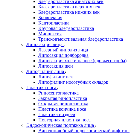
Блефаропластика азиатских век
Блефаропластика верхних век
Блефаропластика нижних век
Бровпексия
Кантопластика
Круговая блефаропластика
Миопексия
Трансконъюктивальная блефаропластика
Липосакция лица
Лазерный липолиз лица
Липосакция подбородка
Липосакция холки на шее (вдовьего горба)
Липосакция шеи
Липофилинг лица
Липофилинг век
Липофилинг носогубных складок
Пластика носа
Риносептопластика
Закрытая ринопластика
Открытая ринопластика
Пластика кончика носа
Пластика ноздрей
Повторная пластика носа
Эндоскопическая подтяжка лица
Височно-лобный эндоскопический лифтинг