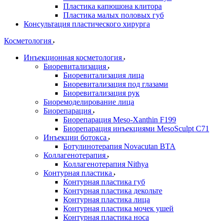
Пластика капюшона клитора
Пластика малых половых губ
Консультация пластического хирурга
Косметология
Инъекционная косметология
Биоревитализация
Биоревитализация лица
Биоревитализация под глазами
Биоревитализация рук
Биоремоделирование лица
Биорепарация
Биорепарация Meso-Xanthin F199
Биорепарация инъекциями MesoSculpt C71
Инъекции ботокса
Ботулинотерапия Novacutan BTA
Коллагенотерапия
Коллагенотерапия Nithya
Контурная пластика
Контурная пластика губ
Контурная пластика декольте
Контурная пластика лица
Контурная пластика мочек ушей
Контурная пластика носа