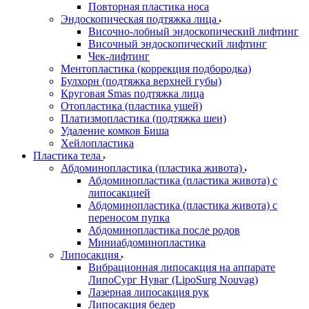
Повторная пластика носа
Эндоскопическая подтяжка лица
Височно-лобный эндоскопический лифтинг
Височный эндоскопический лифтинг
Чек-лифтинг
Ментопластика (коррекция подбородка)
Булхорн (подтяжка верхней губы)
Круговая Smas подтяжка лица
Отопластика (пластика ушей)
Платизмопластика (подтяжка шеи)
Удаление комков Биша
Хейлопластика
Пластика тела
Абдоминопластика (пластика живота)
Абдоминопластика (пластика живота) с
липосакцией
Абдоминопластика (пластика живота) с
переносом пупка
Абдоминопластика после родов
Миниабдоминопластика
Липосакция
Вибрационная липосакция на аппарате
ЛипоСург Нуваг (LipoSurg Nouvag)
Лазерная липосакция рук
Липосакция бедер