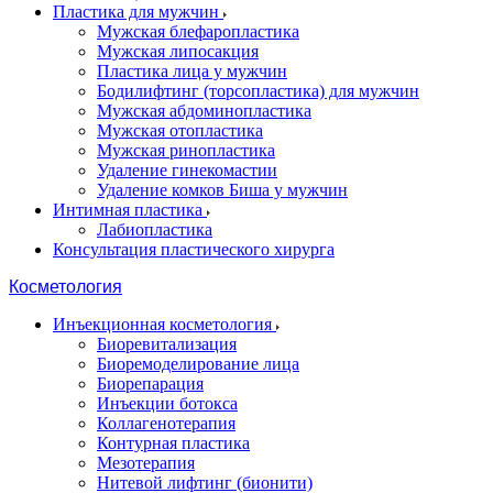
Пластика для мужчин
Мужская блефаропластика
Мужская липосакция
Пластика лица у мужчин
Бодилифтинг (торсопластика) для мужчин
Мужская абдоминопластика
Мужская отопластика
Мужская ринопластика
Удаление гинекомастии
Удаление комков Биша у мужчин
Интимная пластика
Лабиопластика
Консультация пластического хирурга
Косметология
Инъекционная косметология
Биоревитализация
Биоремоделирование лица
Биорепарация
Инъекции ботокса
Коллагенотерапия
Контурная пластика
Мезотерапия
Нитевой лифтинг (бионити)