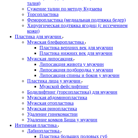
талия)
Сужение талии по методу Кудзаева
Торсопластика
Феморопластика (медиальная подтяжка бедер)
Хирургическая подтяжка ягодиц (с иссечением
кожи)
Пластика для мужчин
Мужская блефаропластика
Пластика верхних век для мужчин
Пластика нижних век для мужчин
Мужская липосакция
Липосакция живота у мужчин
Липосакция подбородка у мужчин
Липосакция спины и боков у мужчин
Пластика лица у мужчин
Мужской фейслифтинг
Бодилифтинг (торсопластика) для мужчин
Мужская абдоминопластика
Мужская отопластика
Мужская ринопластика
Удаление гинекомастии
Удаление комков Биша у мужчин
Интимная пластика
Лабиопластика
Пластика больших половых губ