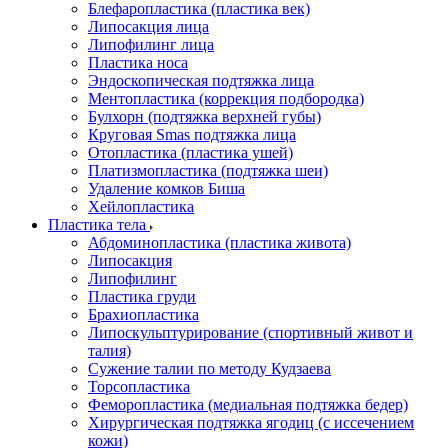
Блефаропластика (пластика век)
Липосакция лица
Липофилинг лица
Пластика носа
Эндоскопическая подтяжка лица
Ментопластика (коррекция подбородка)
Булхорн (подтяжка верхней губы)
Круговая Smas подтяжка лица
Отопластика (пластика ушей)
Платизмопластика (подтяжка шеи)
Удаление комков Биша
Хейлопластика
Пластика тела
Абдоминопластика (пластика живота)
Липосакция
Липофилинг
Пластика груди
Брахиопластика
Липоскульптурирование (спортивный живот и
талия)
Сужение талии по методу Кудзаева
Торсопластика
Феморопластика (медиальная подтяжка бедер)
Хирургическая подтяжка ягодиц (с иссечением
кожи)