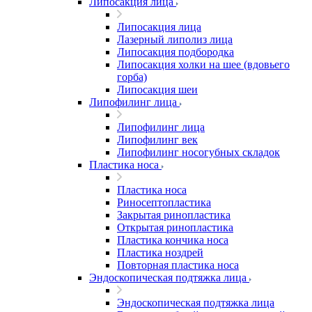
Липосакция лица
Липосакция лица
Лазерный липолиз лица
Липосакция подбородка
Липосакция холки на шее (вдовьего
горба)
Липосакция шеи
Липофилинг лица
Липофилинг лица
Липофилинг век
Липофилинг носогубных складок
Пластика носа
Пластика носа
Риносептопластика
Закрытая ринопластика
Открытая ринопластика
Пластика кончика носа
Пластика ноздрей
Повторная пластика носа
Эндоскопическая подтяжка лица
Эндоскопическая подтяжка лица