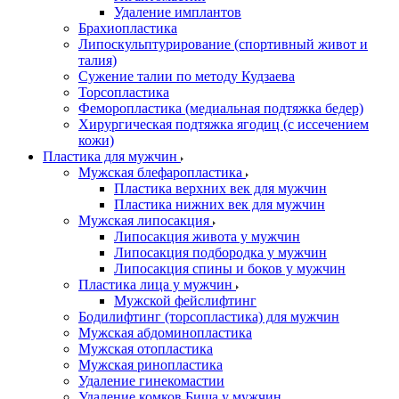
Удаление имплантов
Брахиопластика
Липоскульптурирование (спортивный живот и
талия)
Сужение талии по методу Кудзаева
Торсопластика
Феморопластика (медиальная подтяжка бедер)
Хирургическая подтяжка ягодиц (с иссечением
кожи)
Пластика для мужчин
Мужская блефаропластика
Пластика верхних век для мужчин
Пластика нижних век для мужчин
Мужская липосакция
Липосакция живота у мужчин
Липосакция подбородка у мужчин
Липосакция спины и боков у мужчин
Пластика лица у мужчин
Мужской фейслифтинг
Бодилифтинг (торсопластика) для мужчин
Мужская абдоминопластика
Мужская отопластика
Мужская ринопластика
Удаление гинекомастии
Удаление комков Биша у мужчин