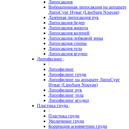
Липосакция
Вибрационная липосакция на аппарате
ЛипоСург Нуваг (LipoSurg Nouvag)
Лазерная липосакция рук
Липосакция бедер
Липосакция живота
Липосакция коленей
Липосакция лобковой зоны
Липосакция спины
Липосакция тела
Липосакция ягодиц
Липофилинг
Липофилинг
Липофилинг груди
Липофилинг на аппарате ЛипоСург
Нуваг (LipoSurg Nouvag)
Липофилинг рук
Липофилинг тела
Липофилинг ягодиц
Пластика груди
Пластика груди
Увеличение груди
Коррекция асимметрии груди