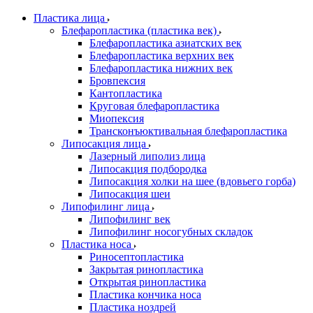
Пластика лица
Блефаропластика (пластика век)
Блефаропластика азиатских век
Блефаропластика верхних век
Блефаропластика нижних век
Бровпексия
Кантопластика
Круговая блефаропластика
Миопексия
Трансконъюктивальная блефаропластика
Липосакция лица
Лазерный липолиз лица
Липосакция подбородка
Липосакция холки на шее (вдовьего горба)
Липосакция шеи
Липофилинг лица
Липофилинг век
Липофилинг носогубных складок
Пластика носа
Риносептопластика
Закрытая ринопластика
Открытая ринопластика
Пластика кончика носа
Пластика ноздрей