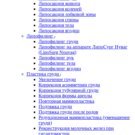
Липосакция живота
Липосакция коленей
Липосакция лобковой зоны
Липосакция спины
Липосакция тела
Липосакция ягодиц
Липофилинг
Липофилинг груди
Липофилинг на аппарате ЛипоСург Нуваг
(LipoSurg Nouvag)
Липофилинг рук
Липофилинг тела
Липофилинг ягодиц
Пластика груди
Увеличение груди
Коррекция асимметрии груди
Коррекция тубулярной груди
Коррекция формы ареолы
Повторная маммопластика
Подтяжка груди
Подтяжка груди после родов
Редукционная маммопластика (уменьшение
груди)
Реконструкция молочных желез при
гигантомастии