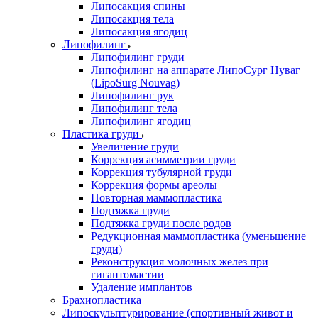
Липосакция спины
Липосакция тела
Липосакция ягодиц
Липофилинг
Липофилинг груди
Липофилинг на аппарате ЛипоСург Нуваг
(LipoSurg Nouvag)
Липофилинг рук
Липофилинг тела
Липофилинг ягодиц
Пластика груди
Увеличение груди
Коррекция асимметрии груди
Коррекция тубулярной груди
Коррекция формы ареолы
Повторная маммопластика
Подтяжка груди
Подтяжка груди после родов
Редукционная маммопластика (уменьшение
груди)
Реконструкция молочных желез при
гигантомастии
Удаление имплантов
Брахиопластика
Липоскульптурирование (спортивный живот и