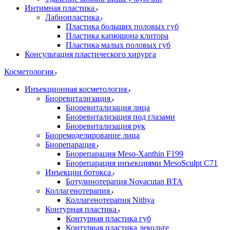
Интимная пластика
Лабиопластика
Пластика больших половых губ
Пластика капюшона клитора
Пластика малых половых губ
Консультация пластического хирурга
Косметология
Инъекционная косметология
Биоревитализация
Биоревитализация лица
Биоревитализация под глазами
Биоревитализация рук
Биоремоделирование лица
Биорепарация
Биорепарация Meso-Xanthin F199
Биорепарация инъекциями MesoSculpt C71
Инъекции ботокса
Ботулинотерапия Novacutan BTA
Коллагенотерапия
Коллагенотерапия Nithya
Контурная пластика
Контурная пластика губ
Контурная пластика декольте