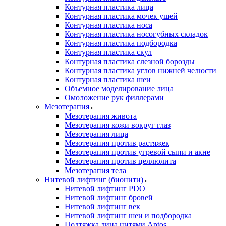
Контурная пластика лица
Контурная пластика мочек ушей
Контурная пластика носа
Контурная пластика носогубных складок
Контурная пластика подбородка
Контурная пластика скул
Контурная пластика слезной борозды
Контурная пластика углов нижней челюсти
Контурная пластика шеи
Объемное моделирование лица
Омоложение рук филлерами
Мезотерапия
Мезотерапия живота
Мезотерапия кожи вокруг глаз
Мезотерапия лица
Мезотерапия против растяжек
Мезотерапия против угревой сыпи и акне
Мезотерапия против целлюлита
Мезотерапия тела
Нитевой лифтинг (бионити)
Нитевой лифтинг PDO
Нитевой лифтинг бровей
Нитевой лифтинг век
Нитевой лифтинг шеи и подбородка
Подтяжка лица нитями Aptos