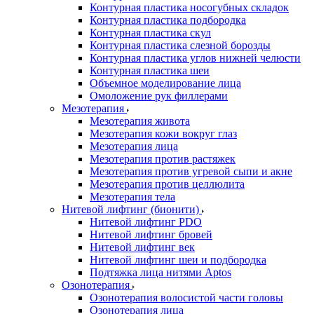
Контурная пластика носогубных складок
Контурная пластика подбородка
Контурная пластика скул
Контурная пластика слезной борозды
Контурная пластика углов нижней челюсти
Контурная пластика шеи
Объемное моделирование лица
Омоложение рук филлерами
Мезотерапия
Мезотерапия живота
Мезотерапия кожи вокруг глаз
Мезотерапия лица
Мезотерапия против растяжек
Мезотерапия против угревой сыпи и акне
Мезотерапия против целлюлита
Мезотерапия тела
Нитевой лифтинг (бионити)
Нитевой лифтинг PDO
Нитевой лифтинг бровей
Нитевой лифтинг век
Нитевой лифтинг шеи и подбородка
Подтяжка лица нитями Aptos
Озонотерапия
Озонотерапия волосистой части головы
Озонотерапия лица