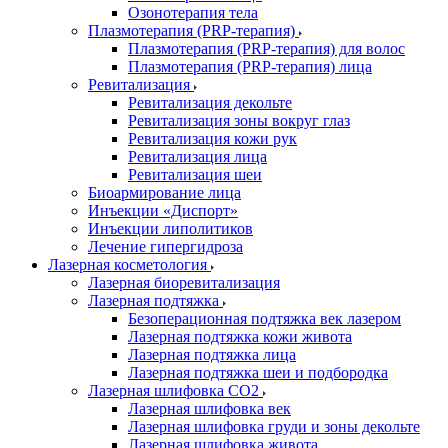
Озонотерапия тела
Плазмотерапия (PRP-терапия)
Плазмотерапия (PRP-терапия) для волос
Плазмотерапия (PRP-терапия) лица
Ревитализация
Ревитализация декольте
Ревитализация зоны вокруг глаз
Ревитализация кожи рук
Ревитализация лица
Ревитализация шеи
Биоармирование лица
Инъекции «Диспорт»
Инъекции липолитиков
Лечение гипергидроза
Лазерная косметология
Лазерная биоревитализация
Лазерная подтяжка
Безоперационная подтяжка век лазером
Лазерная подтяжка кожи живота
Лазерная подтяжка лица
Лазерная подтяжка шеи и подбородка
Лазерная шлифовка CO2
Лазерная шлифовка век
Лазерная шлифовка груди и зоны декольте
Лазерная шлифовка живота