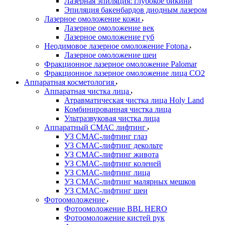
Лазерная эпиляция: глубокое бикини
Эпиляция бакенбардов диодным лазером
Лазерное омоложение кожи
Лазерное омоложение век
Лазерное омоложение губ
Неодимовое лазерное омоложение Fotona
Лазерное омоложение шеи
Фракционное лазерное омоложение Palomar
Фракционное лазерное омоложение лица СО2
Аппаратная косметология
Аппаратная чистка лица
Атравматическая чистка лица Holy Land
Комбинированная чистка лица
Ультразвуковая чистка лица
Аппаратный СМАС лифтинг
УЗ СМАС-лифтинг глаз
УЗ СМАС-лифтинг декольте
УЗ СМАС-лифтинг живота
УЗ СМАС-лифтинг коленей
УЗ СМАС-лифтинг лица
УЗ СМАС-лифтинг малярных мешков
УЗ СМАС-лифтинг шеи
Фотоомоложение
Фотоомоложение BBL HERO
Фотоомоложение кистей рук