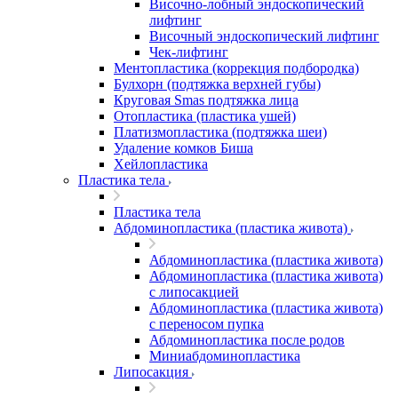
Височно-лобный эндоскопический
лифтинг
Височный эндоскопический лифтинг
Чек-лифтинг
Ментопластика (коррекция подбородка)
Булхорн (подтяжка верхней губы)
Круговая Smas подтяжка лица
Отопластика (пластика ушей)
Платизмопластика (подтяжка шеи)
Удаление комков Биша
Хейлопластика
Пластика тела
Пластика тела
Абдоминопластика (пластика живота)
Абдоминопластика (пластика живота)
Абдоминопластика (пластика живота)
с липосакцией
Абдоминопластика (пластика живота)
с переносом пупка
Абдоминопластика после родов
Миниабдоминопластика
Липосакция