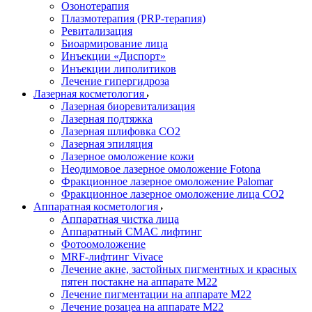
Озонотерапия
Плазмотерапия (PRP-терапия)
Ревитализация
Биоармирование лица
Инъекции «Диспорт»
Инъекции липолитиков
Лечение гипергидроза
Лазерная косметология
Лазерная биоревитализация
Лазерная подтяжка
Лазерная шлифовка CO2
Лазерная эпиляция
Лазерное омоложение кожи
Неодимовое лазерное омоложение Fotona
Фракционное лазерное омоложение Palomar
Фракционное лазерное омоложение лица СО2
Аппаратная косметология
Аппаратная чистка лица
Аппаратный СМАС лифтинг
Фотоомоложение
MRF-лифтинг Vivace
Лечение акне, застойных пигментных и красных
пятен постакне на аппарате М22
Лечение пигментации на аппарате М22
Лечение розацеа на аппарате M22