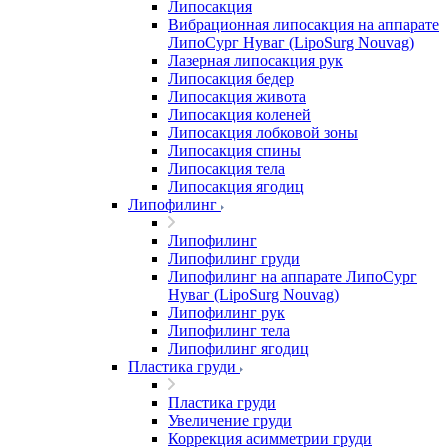
Липосакция
Вибрационная липосакция на аппарате
ЛипоСург Нуваг (LipoSurg Nouvag)
Лазерная липосакция рук
Липосакция бедер
Липосакция живота
Липосакция коленей
Липосакция лобковой зоны
Липосакция спины
Липосакция тела
Липосакция ягодиц
Липофилинг
Липофилинг
Липофилинг груди
Липофилинг на аппарате ЛипоСург
Нуваг (LipoSurg Nouvag)
Липофилинг рук
Липофилинг тела
Липофилинг ягодиц
Пластика груди
Пластика груди
Увеличение груди
Коррекция асимметрии груди