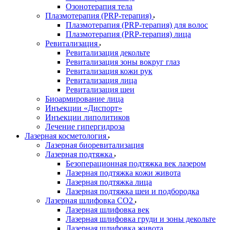
Озонотерапия тела
Плазмотерапия (PRP-терапия)
Плазмотерапия (PRP-терапия) для волос
Плазмотерапия (PRP-терапия) лица
Ревитализация
Ревитализация декольте
Ревитализация зоны вокруг глаз
Ревитализация кожи рук
Ревитализация лица
Ревитализация шеи
Биоармирование лица
Инъекции «Диспорт»
Инъекции липолитиков
Лечение гипергидроза
Лазерная косметология
Лазерная биоревитализация
Лазерная подтяжка
Безоперационная подтяжка век лазером
Лазерная подтяжка кожи живота
Лазерная подтяжка лица
Лазерная подтяжка шеи и подбородка
Лазерная шлифовка CO2
Лазерная шлифовка век
Лазерная шлифовка груди и зоны декольте
Лазерная шлифовка живота