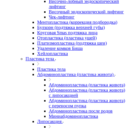
Височно-лобный эндоскопический
лифтинг
Височный эндоскопический лифтинг
Чек-лифтинг
Ментопластика (коррекция подбородка)
Булхорн (подтяжка верхней губы)
Круговая Smas подтяжка лица
Отопластика (пластика ушей)
Платизмопластика (подтяжка шеи)
Удаление комков Биша
Хейлопластика
Пластика тела
Пластика тела
Абдоминопластика (пластика живота)
Абдоминопластика (пластика живота)
Абдоминопластика (пластика живота)
с липосакцией
Абдоминопластика (пластика живота)
с переносом пупка
Абдоминопластика после родов
Миниабдоминопластика
Липосакция