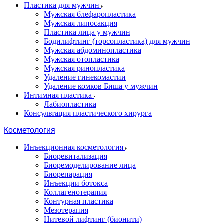
Пластика для мужчин
Мужская блефаропластика
Мужская липосакция
Пластика лица у мужчин
Бодилифтинг (торсопластика) для мужчин
Мужская абдоминопластика
Мужская отопластика
Мужская ринопластика
Удаление гинекомастии
Удаление комков Биша у мужчин
Интимная пластика
Лабиопластика
Консультация пластического хирурга
Косметология
Инъекционная косметология
Биоревитализация
Биоремоделирование лица
Биорепарация
Инъекции ботокса
Коллагенотерапия
Контурная пластика
Мезотерапия
Нитевой лифтинг (бионити)