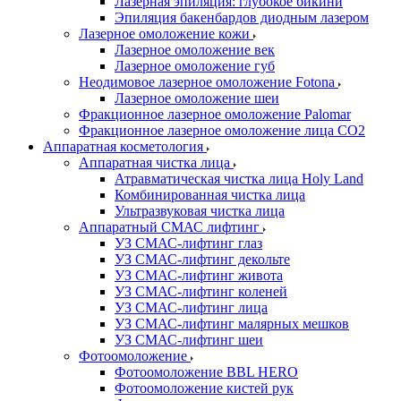
Лазерная эпиляция: глубокое бикини
Эпиляция бакенбардов диодным лазером
Лазерное омоложение кожи
Лазерное омоложение век
Лазерное омоложение губ
Неодимовое лазерное омоложение Fotona
Лазерное омоложение шеи
Фракционное лазерное омоложение Palomar
Фракционное лазерное омоложение лица СО2
Аппаратная косметология
Аппаратная чистка лица
Атравматическая чистка лица Holy Land
Комбинированная чистка лица
Ультразвуковая чистка лица
Аппаратный СМАС лифтинг
УЗ СМАС-лифтинг глаз
УЗ СМАС-лифтинг декольте
УЗ СМАС-лифтинг живота
УЗ СМАС-лифтинг коленей
УЗ СМАС-лифтинг лица
УЗ СМАС-лифтинг малярных мешков
УЗ СМАС-лифтинг шеи
Фотоомоложение
Фотоомоложение BBL HERO
Фотоомоложение кистей рук