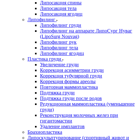
Липосакция спины
Липосакция тела
Липосакция ягодиц
Липофилинг
Липофилинг груди
Липофилинг на аппарате ЛипоСург Нуваг
(LipoSurg Nouvag)
Липофилинг рук
Липофилинг тела
Липофилинг ягодиц
Пластика груди
Увеличение груди
Коррекция асимметрии груди
Коррекция тубулярной груди
Коррекция формы ареолы
Повторная маммопластика
Подтяжка груди
Подтяжка груди после родов
Редукционная маммопластика (уменьшение
груди)
Реконструкция молочных желез при
гигантомастии
Удаление имплантов
Брахиопластика
Липоскульптурирование (спортивный живот и