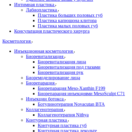
Интимная пластика
Лабиопластика
Пластика больших половых губ
Пластика капюшона клитора
Пластика малых половых губ
Консультация пластического хирурга
Косметология
Инъекционная косметология
Биоревитализация
Биоревитализация лица
Биоревитализация под глазами
Биоревитализация рук
Биоремоделирование лица
Биорепарация
Биорепарация Meso-Xanthin F199
Биорепарация инъекциями MesoSculpt C71
Инъекции ботокса
Ботулинотерапия Novacutan BTA
Коллагенотерапия
Коллагенотерапия Nithya
Контурная пластика
Контурная пластика губ
Контурная пластика декольте