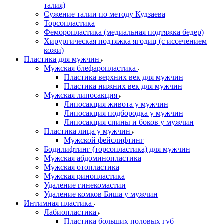
талия)
Сужение талии по методу Кудзаева
Торсопластика
Феморопластика (медиальная подтяжка бедер)
Хирургическая подтяжка ягодиц (с иссечением
кожи)
Пластика для мужчин
Мужская блефаропластика
Пластика верхних век для мужчин
Пластика нижних век для мужчин
Мужская липосакция
Липосакция живота у мужчин
Липосакция подбородка у мужчин
Липосакция спины и боков у мужчин
Пластика лица у мужчин
Мужской фейслифтинг
Бодилифтинг (торсопластика) для мужчин
Мужская абдоминопластика
Мужская отопластика
Мужская ринопластика
Удаление гинекомастии
Удаление комков Биша у мужчин
Интимная пластика
Лабиопластика
Пластика больших половых губ