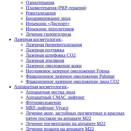
Озонотерапия
Плазмотерапия (PRP-терапия)
Ревитализация
Биоармирование лица
Инъекции «Диспорт»
Инъекции липолитиков
Лечение гипергидроза
Лазерная косметология
Лазерная биоревитализация
Лазерная подтяжка
Лазерная шлифовка CO2
Лазерная эпиляция
Лазерное омоложение кожи
Неодимовое лазерное омоложение Fotona
Фракционное лазерное омоложение Palomar
Фракционное лазерное омоложение лица СО2
Аппаратная косметология
Аппаратная чистка лица
Аппаратный СМАС лифтинг
Фотоомоложение
MRF-лифтинг Vivace
Лечение акне, застойных пигментных и красных
пятен постакне на аппарате М22
Лечение пигментации на аппарате М22
Лечение розацеа на аппарате M22