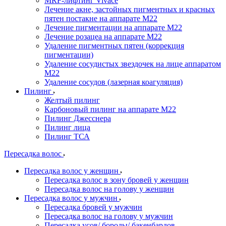
MRF-лифтинг Vivace
Лечение акне, застойных пигментных и красных
пятен постакне на аппарате М22
Лечение пигментации на аппарате М22
Лечение розацеа на аппарате M22
Удаление пигментных пятен (коррекция
пигментации)
Удаление сосудистых звездочек на лице аппаратом
М22
Удаление сосудов (лазерная коагуляция)
Пилинг
Желтый пилинг
Карбоновый пилинг на аппарате M22
Пилинг Джесснера
Пилинг лица
Пилинг ТСА
Пересадка волос
Пересадка волос у женщин
Пересадка волос в зону бровей у женщин
Пересадка волос на голову у женщин
Пересадка волос у мужчин
Пересадка бровей у мужчин
Пересадка волос на голову у мужчин
Пересадка усов/ бороды/ бакенбардов