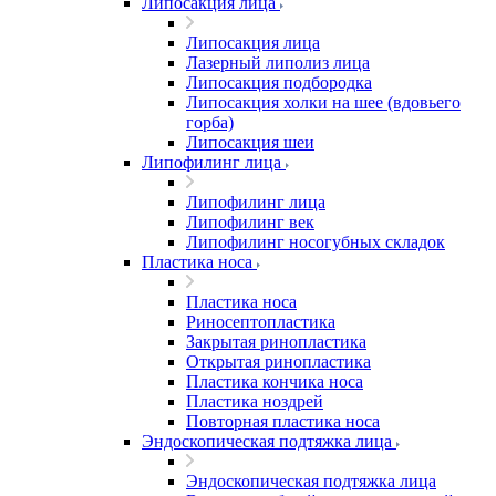
Липосакция лица
Липосакция лица
Лазерный липолиз лица
Липосакция подбородка
Липосакция холки на шее (вдовьего
горба)
Липосакция шеи
Липофилинг лица
Липофилинг лица
Липофилинг век
Липофилинг носогубных складок
Пластика носа
Пластика носа
Риносептопластика
Закрытая ринопластика
Открытая ринопластика
Пластика кончика носа
Пластика ноздрей
Повторная пластика носа
Эндоскопическая подтяжка лица
Эндоскопическая подтяжка лица