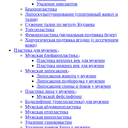
Удаление имплантов
Брахиопластика
Липоскульптурирование (спортивный живот и
талия)
Сужение талии по методу Кудзаева
Торсопластика
Феморопластика (медиальная подтяжка бедер)
Хирургическая подтяжка ягодиц (с иссечением
кожи)
Пластика для мужчин
Мужская блефаропластика
Пластика верхних век для мужчин
Пластика нижних век для мужчин
Мужская липосакция
Липосакция живота у мужчин
Липосакция подбородка у мужчин
Липосакция спины и боков у мужчин
Пластика лица у мужчин
Мужской фейслифтинг
Бодилифтинг (торсопластика) для мужчин
Мужская абдоминопластика
Мужская отопластика
Мужская ринопластика
Удаление гинекомастии
Удаление комков Биша у мужчин