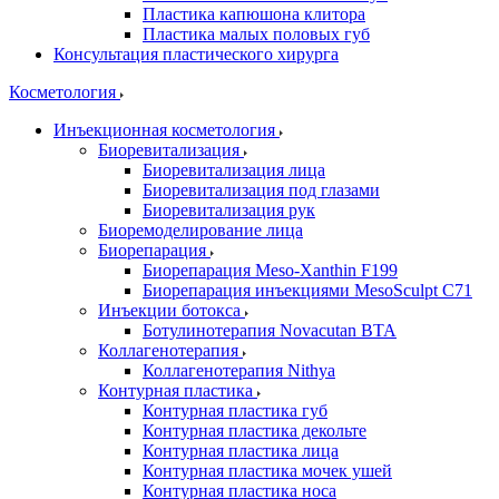
Пластика капюшона клитора
Пластика малых половых губ
Консультация пластического хирурга
Косметология
Инъекционная косметология
Биоревитализация
Биоревитализация лица
Биоревитализация под глазами
Биоревитализация рук
Биоремоделирование лица
Биорепарация
Биорепарация Meso-Xanthin F199
Биорепарация инъекциями MesoSculpt C71
Инъекции ботокса
Ботулинотерапия Novacutan BTA
Коллагенотерапия
Коллагенотерапия Nithya
Контурная пластика
Контурная пластика губ
Контурная пластика декольте
Контурная пластика лица
Контурная пластика мочек ушей
Контурная пластика носа