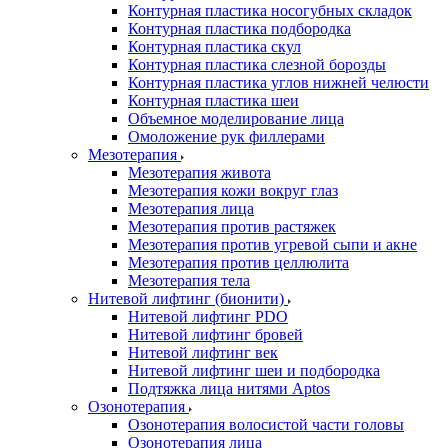
Контурная пластика носогубных складок
Контурная пластика подбородка
Контурная пластика скул
Контурная пластика слезной борозды
Контурная пластика углов нижней челюсти
Контурная пластика шеи
Объемное моделирование лица
Омоложение рук филлерами
Мезотерапия
Мезотерапия живота
Мезотерапия кожи вокруг глаз
Мезотерапия лица
Мезотерапия против растяжек
Мезотерапия против угревой сыпи и акне
Мезотерапия против целлюлита
Мезотерапия тела
Нитевой лифтинг (бионити)
Нитевой лифтинг PDO
Нитевой лифтинг бровей
Нитевой лифтинг век
Нитевой лифтинг шеи и подбородка
Подтяжка лица нитями Aptos
Озонотерапия
Озонотерапия волосистой части головы
Озонотерапия лица