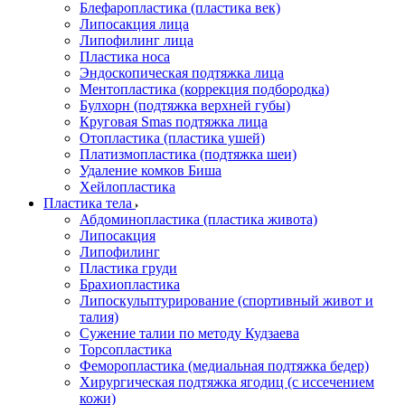
Блефаропластика (пластика век)
Липосакция лица
Липофилинг лица
Пластика носа
Эндоскопическая подтяжка лица
Ментопластика (коррекция подбородка)
Булхорн (подтяжка верхней губы)
Круговая Smas подтяжка лица
Отопластика (пластика ушей)
Платизмопластика (подтяжка шеи)
Удаление комков Биша
Хейлопластика
Пластика тела
Абдоминопластика (пластика живота)
Липосакция
Липофилинг
Пластика груди
Брахиопластика
Липоскульптурирование (спортивный живот и
талия)
Сужение талии по методу Кудзаева
Торсопластика
Феморопластика (медиальная подтяжка бедер)
Хирургическая подтяжка ягодиц (с иссечением
кожи)