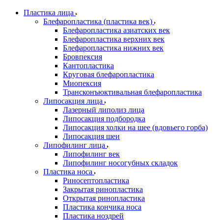
Пластика лица
Блефаропластика (пластика век)
Блефаропластика азиатских век
Блефаропластика верхних век
Блефаропластика нижних век
Бровпексия
Кантопластика
Круговая блефаропластика
Миопексия
Трансконъюктивальная блефаропластика
Липосакция лица
Лазерный липолиз лица
Липосакция подбородка
Липосакция холки на шее (вдовьего горба)
Липосакция шеи
Липофилинг лица
Липофилинг век
Липофилинг носогубных складок
Пластика носа
Риносептопластика
Закрытая ринопластика
Открытая ринопластика
Пластика кончика носа
Пластика ноздрей