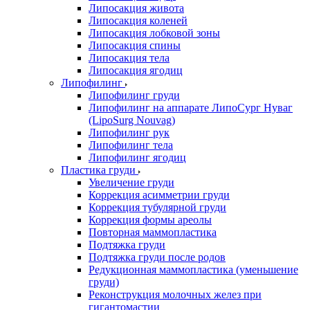
Липосакция живота
Липосакция коленей
Липосакция лобковой зоны
Липосакция спины
Липосакция тела
Липосакция ягодиц
Липофилинг
Липофилинг груди
Липофилинг на аппарате ЛипоСург Нуваг
(LipoSurg Nouvag)
Липофилинг рук
Липофилинг тела
Липофилинг ягодиц
Пластика груди
Увеличение груди
Коррекция асимметрии груди
Коррекция тубулярной груди
Коррекция формы ареолы
Повторная маммопластика
Подтяжка груди
Подтяжка груди после родов
Редукционная маммопластика (уменьшение
груди)
Реконструкция молочных желез при
гигантомастии