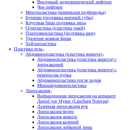
Височный эндоскопический лифтинг
Чек-лифтинг
Ментопластика (коррекция подбородка)
Булхорн (подтяжка верхней губы)
Круговая Smas подтяжка лица
Отопластика (пластика ушей)
Платизмопластика (подтяжка шеи)
Удаление комков Биша
Хейлопластика
Пластика тела
Абдоминопластика (пластика живота)
Абдоминопластика (пластика живота) с
липосакцией
Абдоминопластика (пластика живота) с
переносом пупка
Абдоминопластика после родов
Миниабдоминопластика
Липосакция
Вибрационная липосакция на аппарате
ЛипоСург Нуваг (LipoSurg Nouvag)
Лазерная липосакция рук
Липосакция бедер
Липосакция живота
Липосакция коленей
Липосакция лобковой зоны