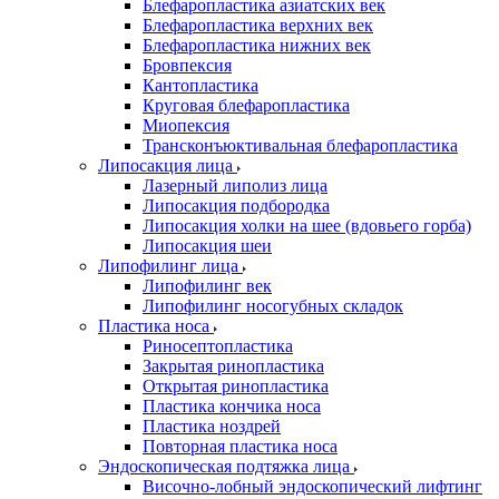
Блефаропластика азиатских век
Блефаропластика верхних век
Блефаропластика нижних век
Бровпексия
Кантопластика
Круговая блефаропластика
Миопексия
Трансконъюктивальная блефаропластика
Липосакция лица
Лазерный липолиз лица
Липосакция подбородка
Липосакция холки на шее (вдовьего горба)
Липосакция шеи
Липофилинг лица
Липофилинг век
Липофилинг носогубных складок
Пластика носа
Риносептопластика
Закрытая ринопластика
Открытая ринопластика
Пластика кончика носа
Пластика ноздрей
Повторная пластика носа
Эндоскопическая подтяжка лица
Височно-лобный эндоскопический лифтинг