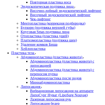
Повторная пластика носа
Эндоскопическая подтяжка лица
Височно-лобный эндоскопический лифтинг
Височный эндоскопический лифтинг
Чек-лифтинг
Ментопластика (коррекция подбородка)
Булхорн (подтяжка верхней губы)
Круговая Smas подтяжка лица
Отопластика (пластика ушей)
Платизмопластика (подтяжка шеи)
Удаление комков Биша
Хейлопластика
Пластика тела
Абдоминопластика (пластика живота)
Абдоминопластика (пластика живота) с
липосакцией
Абдоминопластика (пластика живота) с
переносом пупка
Абдоминопластика после родов
Миниабдоминопластика
Липосакция
Вибрационная липосакция на аппарате
ЛипоСург Нуваг (LipoSurg Nouvag)
Лазерная липосакция рук
Липосакция бедер