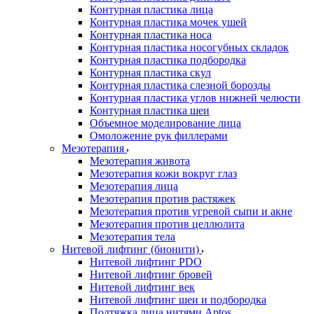
Контурная пластика лица
Контурная пластика мочек ушей
Контурная пластика носа
Контурная пластика носогубных складок
Контурная пластика подбородка
Контурная пластика скул
Контурная пластика слезной борозды
Контурная пластика углов нижней челюсти
Контурная пластика шеи
Объемное моделирование лица
Омоложение рук филлерами
Мезотерапия
Мезотерапия живота
Мезотерапия кожи вокруг глаз
Мезотерапия лица
Мезотерапия против растяжек
Мезотерапия против угревой сыпи и акне
Мезотерапия против целлюлита
Мезотерапия тела
Нитевой лифтинг (бионити)
Нитевой лифтинг PDO
Нитевой лифтинг бровей
Нитевой лифтинг век
Нитевой лифтинг шеи и подбородка
Подтяжка лица нитями Aptos