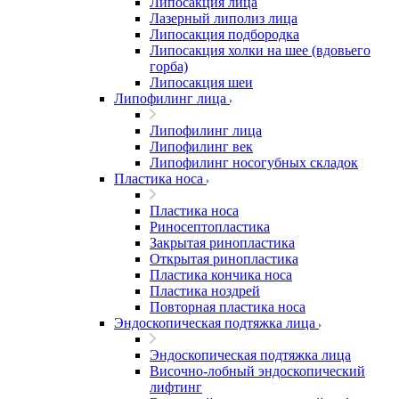
Липосакция лица
Лазерный липолиз лица
Липосакция подбородка
Липосакция холки на шее (вдовьего
горба)
Липосакция шеи
Липофилинг лица
Липофилинг лица
Липофилинг век
Липофилинг носогубных складок
Пластика носа
Пластика носа
Риносептопластика
Закрытая ринопластика
Открытая ринопластика
Пластика кончика носа
Пластика ноздрей
Повторная пластика носа
Эндоскопическая подтяжка лица
Эндоскопическая подтяжка лица
Височно-лобный эндоскопический
лифтинг