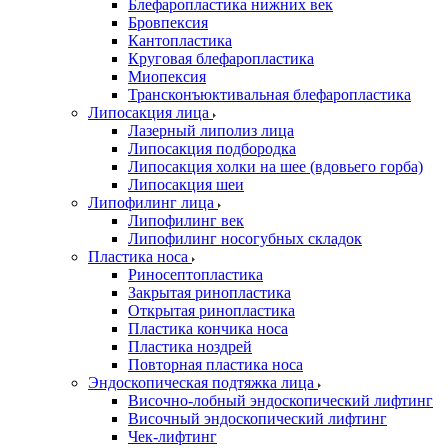
Блефаропластика нижних век
Бровпексия
Кантопластика
Круговая блефаропластика
Миопексия
Трансконъюктивальная блефаропластика
Липосакция лица
Лазерный липолиз лица
Липосакция подбородка
Липосакция холки на шее (вдовьего горба)
Липосакция шеи
Липофилинг лица
Липофилинг век
Липофилинг носогубных складок
Пластика носа
Риносептопластика
Закрытая ринопластика
Открытая ринопластика
Пластика кончика носа
Пластика ноздрей
Повторная пластика носа
Эндоскопическая подтяжка лица
Височно-лобный эндоскопический лифтинг
Височный эндоскопический лифтинг
Чек-лифтинг