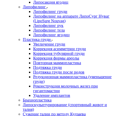
Липосакция ягодиц
Липофилинг
Липофилинг груди
Липофилинг на аппарате ЛипоСург Нуваг
(LipoSurg Nouvag)
Липофилинг рук
Липофилинг тела
Липофилинг ягодиц
Пластика груди
Увеличение груди
Коррекция асимметрии груди
Коррекция тубулярной груди
Коррекция формы ареолы
Повторная маммопластика
Подтяжка груди
Подтяжка груди после родов
Редукционная маммопластика (уменьшение
груди)
Реконструкция молочных желез при
гигантомастии
Удаление имплантов
Брахиопластика
Липоскульптурирование (спортивный живот и
талия)
Сужение талии по методу Кудзаева