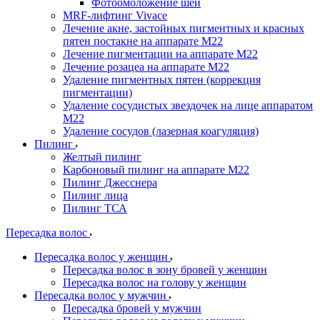
Фотоомоложение шеи
MRF-лифтинг Vivace
Лечение акне, застойных пигментных и красных
пятен постакне на аппарате М22
Лечение пигментации на аппарате М22
Лечение розацеа на аппарате M22
Удаление пигментных пятен (коррекция
пигментации)
Удаление сосудистых звездочек на лице аппаратом
М22
Удаление сосудов (лазерная коагуляция)
Пилинг
Желтый пилинг
Карбоновый пилинг на аппарате M22
Пилинг Джесснера
Пилинг лица
Пилинг ТСА
Пересадка волос
Пересадка волос у женщин
Пересадка волос в зону бровей у женщин
Пересадка волос на голову у женщин
Пересадка волос у мужчин
Пересадка бровей у мужчин