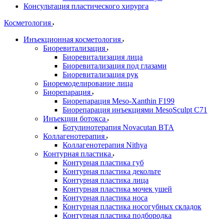
Консультация пластического хирурга
Косметология
Инъекционная косметология
Биоревитализация
Биоревитализация лица
Биоревитализация под глазами
Биоревитализация рук
Биоремоделирование лица
Биорепарация
Биорепарация Meso-Xanthin F199
Биорепарация инъекциями MesoSculpt C71
Инъекции ботокса
Ботулинотерапия Novacutan BTA
Коллагенотерапия
Коллагенотерапия Nithya
Контурная пластика
Контурная пластика губ
Контурная пластика декольте
Контурная пластика лица
Контурная пластика мочек ушей
Контурная пластика носа
Контурная пластика носогубных складок
Контурная пластика подбородка