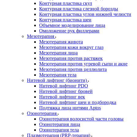
Контурная пластика скул
Контурная пластика слезной борозды
Контурная пластика углов нижней челюсти
Контурная пластика шеи
Объемное моделирование лица
Омоложение рук филлерами
Мезотерапия
Мезотерапия живота
Мезотерапия кожи вокруг глаз
Мезотерапия лица
Мезотерапия против растяжек
Мезотерапия против угревой сыпи и акне
Мезотерапия против целлюлита
Мезотерапия тела
Нитевой лифтинг (бионити)
Нитевой лифтинг PDO
Нитевой лифтинг бровей
Нитевой лифтинг век
Нитевой лифтинг шеи и подбородка
Подтяжка лица нитями Aptos
Озонотерапия
Озонотерапия волосистой части головы
Озонотерапия лица
Озонотерапия тела
Плазмотерапия (PRP-терапия)