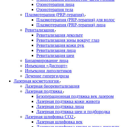
Озонотерапия лица
Озонотерапия тела
Плазмотерапия (PRP-терапия)
Плазмотерапия (PRP-терапия) для волос
Плазмотерапия (PRP-терапия) лица
Ревитализация
Ревитализация декольте
Ревитализация зоны вокруг глаз
Ревитализация кожи рук
Ревитализация лица
Ревитализация шеи
Биоармирование лица
Инъекции «Диспорт»
Инъекции липолитиков
Лечение гипергидроза
Лазерная косметология
Лазерная биоревитализация
Лазерная подтяжка
Безоперационная подтяжка век лазером
Лазерная подтяжка кожи живота
Лазерная подтяжка лица
Лазерная подтяжка шеи и подбородка
Лазерная шлифовка CO2
Лазерная шлифовка век
Лазерная шлифовка груди и зоны декольте