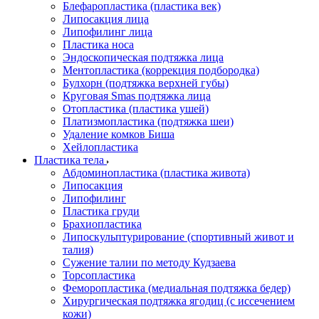
Блефаропластика (пластика век)
Липосакция лица
Липофилинг лица
Пластика носа
Эндоскопическая подтяжка лица
Ментопластика (коррекция подбородка)
Булхорн (подтяжка верхней губы)
Круговая Smas подтяжка лица
Отопластика (пластика ушей)
Платизмопластика (подтяжка шеи)
Удаление комков Биша
Хейлопластика
Пластика тела
Абдоминопластика (пластика живота)
Липосакция
Липофилинг
Пластика груди
Брахиопластика
Липоскульптурирование (спортивный живот и
талия)
Сужение талии по методу Кудзаева
Торсопластика
Феморопластика (медиальная подтяжка бедер)
Хирургическая подтяжка ягодиц (с иссечением
кожи)