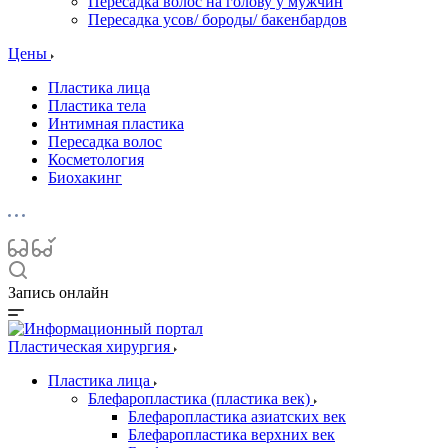
Пересадка волос на голову у мужчин
Пересадка усов/ бороды/ бакенбардов
Цены
Пластика лица
Пластика тела
Интимная пластика
Пересадка волос
Косметология
Биохакинг
Запись онлайн
Пластическая хирургия
Пластика лица
Блефаропластика (пластика век)
Блефаропластика азиатских век
Блефаропластика верхних век