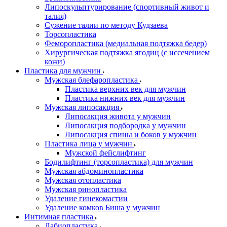
Липоскульптурирование (спортивный живот и
талия)
Сужение талии по методу Кудзаева
Торсопластика
Феморопластика (медиальная подтяжка бедер)
Хирургическая подтяжка ягодиц (с иссечением
кожи)
Пластика для мужчин
Мужская блефаропластика
Пластика верхних век для мужчин
Пластика нижних век для мужчин
Мужская липосакция
Липосакция живота у мужчин
Липосакция подбородка у мужчин
Липосакция спины и боков у мужчин
Пластика лица у мужчин
Мужской фейслифтинг
Бодилифтинг (торсопластика) для мужчин
Мужская абдоминопластика
Мужская отопластика
Мужская ринопластика
Удаление гинекомастии
Удаление комков Биша у мужчин
Интимная пластика
Лабиопластика