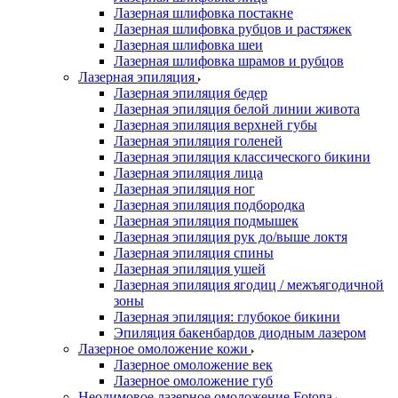
Лазерная шлифовка постакне
Лазерная шлифовка рубцов и растяжек
Лазерная шлифовка шеи
Лазерная шлифовка шрамов и рубцов
Лазерная эпиляция
Лазерная эпиляция бедер
Лазерная эпиляция белой линии живота
Лазерная эпиляция верхней губы
Лазерная эпиляция голеней
Лазерная эпиляция классического бикини
Лазерная эпиляция лица
Лазерная эпиляция ног
Лазерная эпиляция подбородка
Лазерная эпиляция подмышек
Лазерная эпиляция рук до/выше локтя
Лазерная эпиляция спины
Лазерная эпиляция ушей
Лазерная эпиляция ягодиц / межъягодичной
зоны
Лазерная эпиляция: глубокое бикини
Эпиляция бакенбардов диодным лазером
Лазерное омоложение кожи
Лазерное омоложение век
Лазерное омоложение губ
Неодимовое лазерное омоложение Fotona