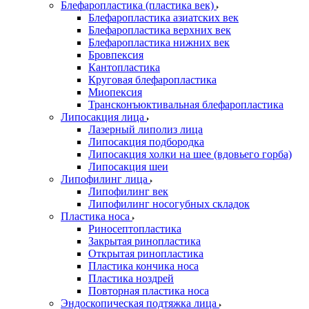
Блефаропластика (пластика век)
Блефаропластика азиатских век
Блефаропластика верхних век
Блефаропластика нижних век
Бровпексия
Кантопластика
Круговая блефаропластика
Миопексия
Трансконъюктивальная блефаропластика
Липосакция лица
Лазерный липолиз лица
Липосакция подбородка
Липосакция холки на шее (вдовьего горба)
Липосакция шеи
Липофилинг лица
Липофилинг век
Липофилинг носогубных складок
Пластика носа
Риносептопластика
Закрытая ринопластика
Открытая ринопластика
Пластика кончика носа
Пластика ноздрей
Повторная пластика носа
Эндоскопическая подтяжка лица