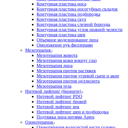
Контурная пластика носа
Контурная пластика носогубных складок
Контурная пластика подбородка
Контурная пластика скул
Контурная пластика слезной борозды
Контурная пластика углов нижней челюсти
Контурная пластика шеи
Объемное моделирование лица
Омоложение рук филлерами
Мезотерапия
Мезотерапия живота
Мезотерапия кожи вокруг глаз
Мезотерапия лица
Мезотерапия против растяжек
Мезотерапия против угревой сыпи и акне
Мезотерапия против целлюлита
Мезотерапия тела
Нитевой лифтинг (бионити)
Нитевой лифтинг PDO
Нитевой лифтинг бровей
Нитевой лифтинг век
Нитевой лифтинг шеи и подбородка
Подтяжка лица нитями Aptos
Озонотерапия
Озонотерапия волосистой части головы