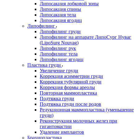
Липосакция лобковой зоны
Липосакция спины
Липосакция тела
Липосакция ягодиц
Липофилинг
Липофилинг груди
Липофилинг на аппарате ЛипоСург Нуваг
(LipoSurg Nouvag)
Липофилинг рук
Липофилинг тела
Липофилинг ягодиц
Пластика груди
Увеличение груди
Коррекция асимметрии груди
Коррекция тубулярной груди
Коррекция формы ареолы
Повторная маммопластика
Подтяжка груди
Подтяжка груди после родов
Редукционная маммопластика (уменьшение
груди)
Реконструкция молочных желез при
гигантомастии
Удаление имплантов
Брахиопластика