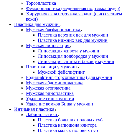
Торсопластика
Феморопластика (медиальная подтяжка бедер)
Хирургическая подтяжка ягодиц (с иссечением
кожи)
Пластика для мужчин
Мужская блефаропластика
Пластика верхних век для мужчин
Пластика нижних век для мужчин
Мужская липосакция
Липосакция живота у мужчин
Липосакция подбородка у мужчин
Липосакция спины и боков у мужчин
Пластика лица у мужчин
Мужской фейслифтинг
Бодилифтинг (торсопластика) для мужчин
Мужская абдоминопластика
Мужская отопластика
Мужская ринопластика
Удаление гинекомастии
Удаление комков Биша у мужчин
Интимная пластика
Лабиопластика
Пластика больших половых губ
Пластика капюшона клитора
Пластика малых половых губ