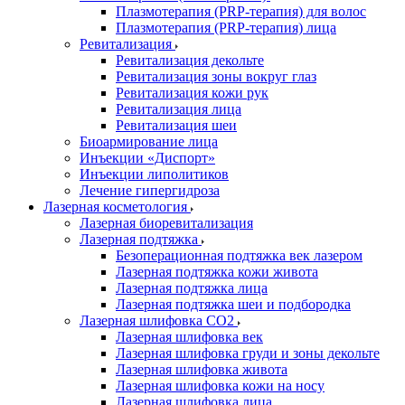
Плазмотерапия (PRP-терапия) для волос
Плазмотерапия (PRP-терапия) лица
Ревитализация
Ревитализация декольте
Ревитализация зоны вокруг глаз
Ревитализация кожи рук
Ревитализация лица
Ревитализация шеи
Биоармирование лица
Инъекции «Диспорт»
Инъекции липолитиков
Лечение гипергидроза
Лазерная косметология
Лазерная биоревитализация
Лазерная подтяжка
Безоперационная подтяжка век лазером
Лазерная подтяжка кожи живота
Лазерная подтяжка лица
Лазерная подтяжка шеи и подбородка
Лазерная шлифовка CO2
Лазерная шлифовка век
Лазерная шлифовка груди и зоны декольте
Лазерная шлифовка живота
Лазерная шлифовка кожи на носу
Лазерная шлифовка лица