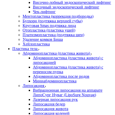
Височно-лобный эндоскопический лифтинг
Височный эндоскопический лифтинг
Чек-лифтинг
Ментопластика (коррекция подбородка)
Булхорн (подтяжка верхней губы)
Круговая Smas подтяжка лица
Отопластика (пластика ушей)
Платизмопластика (подтяжка шеи)
Удаление комков Биша
Хейлопластика
Пластика тела
Абдоминопластика (пластика живота)
Абдоминопластика (пластика живота) с
липосакцией
Абдоминопластика (пластика живота) с
переносом пупка
Абдоминопластика после родов
Миниабдоминопластика
Липосакция
Вибрационная липосакция на аппарате
ЛипоСург Нуваг (LipoSurg Nouvag)
Лазерная липосакция рук
Липосакция бедер
Липосакция живота
Липосакция коленей