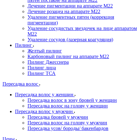
пятен постакне на аппарате М22
Лечение пигментации на аппарате М22
Лечение розацеа на аппарате M22
Удаление пигментных пятен (коррекция
пигментации)
Удаление сосудистых звездочек на лице аппаратом
М22
Удаление сосудов (лазерная коагуляция)
Пилинг
Желтый пилинг
Карбоновый пилинг на аппарате M22
Пилинг Джесснера
Пилинг лица
Пилинг ТСА
Пересадка волос
Пересадка волос у женщин
Пересадка волос в зону бровей у женщин
Пересадка волос на голову у женщин
Пересадка волос у мужчин
Пересадка бровей у мужчин
Пересадка волос на голову у мужчин
Пересадка усов/ бороды/ бакенбардов
Цены