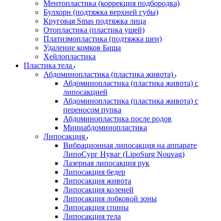
Ментопластика (коррекция подбородка)
Булхорн (подтяжка верхней губы)
Круговая Smas подтяжка лица
Отопластика (пластика ушей)
Платизмопластика (подтяжка шеи)
Удаление комков Биша
Хейлопластика
Пластика тела
Абдоминопластика (пластика живота)
Абдоминопластика (пластика живота) с
липосакцией
Абдоминопластика (пластика живота) с
переносом пупка
Абдоминопластика после родов
Миниабдоминопластика
Липосакция
Вибрационная липосакция на аппарате
ЛипоСург Нуваг (LipoSurg Nouvag)
Лазерная липосакция рук
Липосакция бедер
Липосакция живота
Липосакция коленей
Липосакция лобковой зоны
Липосакция спины
Липосакция тела