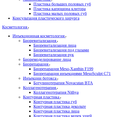
Пластика больших половых губ
Пластика капюшона клитора
Пластика малых половых губ
Консультация пластического хирурга
Косметология
Инъекционная косметология
Биоревитализация
Биоревитализация лица
Биоревитализация под глазами
Биоревитализация рук
Биоремоделирование лица
Биорепарация
Биорепарация Meso-Xanthin F199
Биорепарация инъекциями MesoSculpt C71
Инъекции ботокса
Ботулинотерапия Novacutan BTA
Коллагенотерапия
Коллагенотерапия Nithya
Контурная пластика
Контурная пластика губ
Контурная пластика декольте
Контурная пластика лица
Контурная пластика мочек ушей