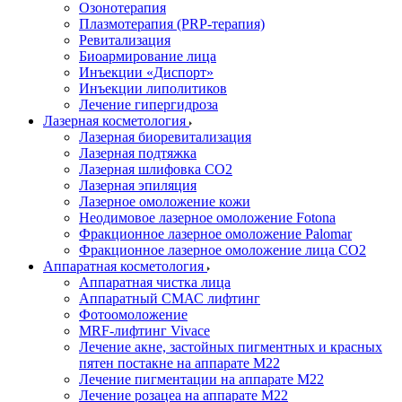
Озонотерапия
Плазмотерапия (PRP-терапия)
Ревитализация
Биоармирование лица
Инъекции «Диспорт»
Инъекции липолитиков
Лечение гипергидроза
Лазерная косметология
Лазерная биоревитализация
Лазерная подтяжка
Лазерная шлифовка CO2
Лазерная эпиляция
Лазерное омоложение кожи
Неодимовое лазерное омоложение Fotona
Фракционное лазерное омоложение Palomar
Фракционное лазерное омоложение лица СО2
Аппаратная косметология
Аппаратная чистка лица
Аппаратный СМАС лифтинг
Фотоомоложение
MRF-лифтинг Vivace
Лечение акне, застойных пигментных и красных
пятен постакне на аппарате М22
Лечение пигментации на аппарате М22
Лечение розацеа на аппарате M22