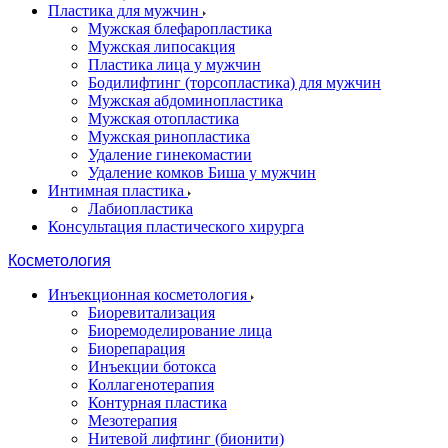
Пластика для мужчин
Мужская блефаропластика
Мужская липосакция
Пластика лица у мужчин
Бодилифтинг (торсопластика) для мужчин
Мужская абдоминопластика
Мужская отопластика
Мужская ринопластика
Удаление гинекомастии
Удаление комков Биша у мужчин
Интимная пластика
Лабиопластика
Консультация пластического хирурга
Косметология
Инъекционная косметология
Биоревитализация
Биоремоделирование лица
Биорепарация
Инъекции ботокса
Коллагенотерапия
Контурная пластика
Мезотерапия
Нитевой лифтинг (бионити)