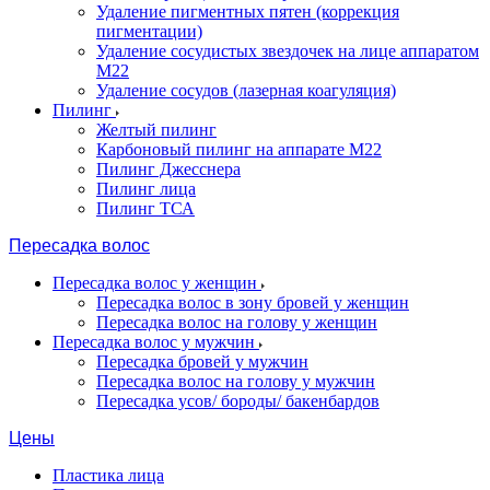
Удаление пигментных пятен (коррекция
пигментации)
Удаление сосудистых звездочек на лице аппаратом
М22
Удаление сосудов (лазерная коагуляция)
Пилинг
Желтый пилинг
Карбоновый пилинг на аппарате M22
Пилинг Джесснера
Пилинг лица
Пилинг ТСА
Пересадка волос
Пересадка волос у женщин
Пересадка волос в зону бровей у женщин
Пересадка волос на голову у женщин
Пересадка волос у мужчин
Пересадка бровей у мужчин
Пересадка волос на голову у мужчин
Пересадка усов/ бороды/ бакенбардов
Цены
Пластика лица