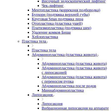
Височный эндоскопический лифтинг
Чек-лифтинг
Ментопластика (коррекция подбородка)
Булхорн (подтяжка верхней губы)
Круговая Smas подтяжка лица
Отопластика (пластика ушей)
Платизмопластика (подтяжка шеи)
Удаление комков Биша
Хейлопластика
Пластика тела
Пластика тела
Абдоминопластика (пластика живота)
Абдоминопластика (пластика живота)
Абдоминопластика (пластика живота)
с липосакцией
Абдоминопластика (пластика живота)
с переносом пупка
Абдоминопластика после родов
Миниабдоминопластика
Липосакция
Липосакция
Вибрационная липосакция на аппарате