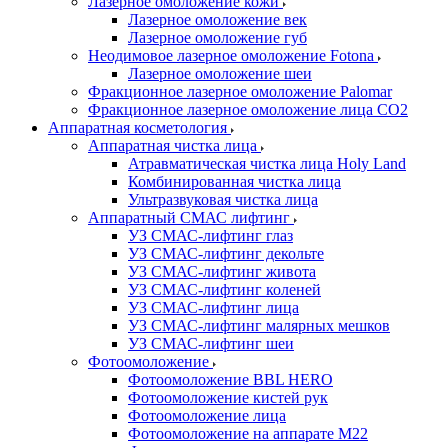
Лазерное омоложение кожи
Лазерное омоложение век
Лазерное омоложение губ
Неодимовое лазерное омоложение Fotona
Лазерное омоложение шеи
Фракционное лазерное омоложение Palomar
Фракционное лазерное омоложение лица СО2
Аппаратная косметология
Аппаратная чистка лица
Атравматическая чистка лица Holy Land
Комбинированная чистка лица
Ультразвуковая чистка лица
Аппаратный СМАС лифтинг
УЗ СМАС-лифтинг глаз
УЗ СМАС-лифтинг декольте
УЗ СМАС-лифтинг живота
УЗ СМАС-лифтинг коленей
УЗ СМАС-лифтинг лица
УЗ СМАС-лифтинг малярных мешков
УЗ СМАС-лифтинг шеи
Фотоомоложение
Фотоомоложение BBL HERO
Фотоомоложение кистей рук
Фотоомоложение лица
Фотоомоложение на аппарате M22