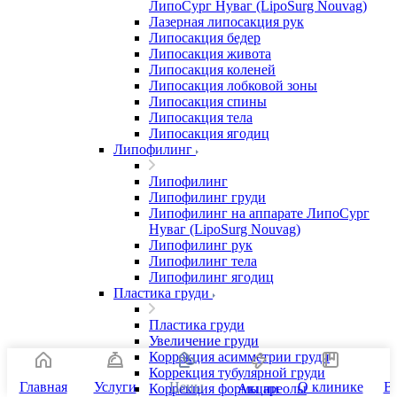
ЛипоСург Нуваг (LipoSurg Nouvag)
Лазерная липосакция рук
Липосакция бедер
Липосакция живота
Липосакция коленей
Липосакция лобковой зоны
Липосакция спины
Липосакция тела
Липосакция ягодиц
Липофилинг
Липофилинг
Липофилинг груди
Липофилинг на аппарате ЛипоСург
Нуваг (LipoSurg Nouvag)
Липофилинг рук
Липофилинг тела
Липофилинг ягодиц
Пластика груди
Пластика груди
Увеличение груди
Коррекция асимметрии груди
Коррекция тубулярной груди
Главная
Услуги
Цены
О клинике
В
Коррекция формы ареолы
Акции