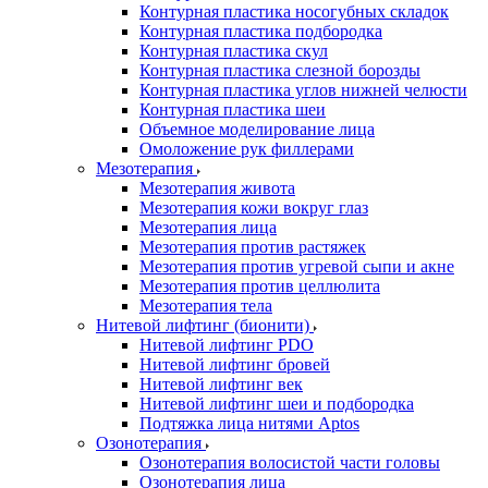
Контурная пластика носогубных складок
Контурная пластика подбородка
Контурная пластика скул
Контурная пластика слезной борозды
Контурная пластика углов нижней челюсти
Контурная пластика шеи
Объемное моделирование лица
Омоложение рук филлерами
Мезотерапия
Мезотерапия живота
Мезотерапия кожи вокруг глаз
Мезотерапия лица
Мезотерапия против растяжек
Мезотерапия против угревой сыпи и акне
Мезотерапия против целлюлита
Мезотерапия тела
Нитевой лифтинг (бионити)
Нитевой лифтинг PDO
Нитевой лифтинг бровей
Нитевой лифтинг век
Нитевой лифтинг шеи и подбородка
Подтяжка лица нитями Aptos
Озонотерапия
Озонотерапия волосистой части головы
Озонотерапия лица