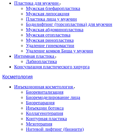
Пластика для мужчин
Мужская блефаропластика
Мужская липосакция
Пластика лица у мужчин
Бодилифтинг (торсопластика) для мужчин
Мужская абдоминопластика
Мужская отопластика
Мужская ринопластика
Удаление гинекомастии
Удаление комков Биша у мужчин
Интимная пластика
Лабиопластика
Консультация пластического хирурга
Косметология
Инъекционная косметология
Биоревитализация
Биоремоделирование лица
Биорепарация
Инъекции ботокса
Коллагенотерапия
Контурная пластика
Мезотерапия
Нитевой лифтинг (бионити)