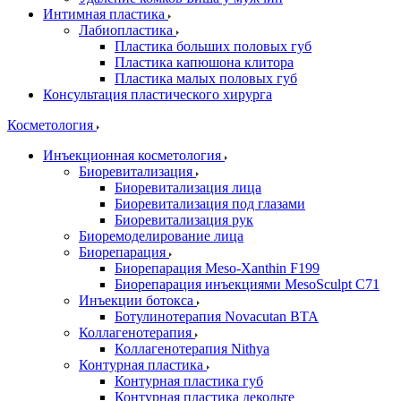
Интимная пластика
Лабиопластика
Пластика больших половых губ
Пластика капюшона клитора
Пластика малых половых губ
Консультация пластического хирурга
Косметология
Инъекционная косметология
Биоревитализация
Биоревитализация лица
Биоревитализация под глазами
Биоревитализация рук
Биоремоделирование лица
Биорепарация
Биорепарация Meso-Xanthin F199
Биорепарация инъекциями MesoSculpt C71
Инъекции ботокса
Ботулинотерапия Novacutan BTA
Коллагенотерапия
Коллагенотерапия Nithya
Контурная пластика
Контурная пластика губ
Контурная пластика декольте