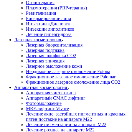
Озонотерапия
Плазмотерапия (PRP-терапия)
Ревитализация
Биоармирование лица
Инъекции «Диспорт»
Инъекции липолитиков
Лечение гипергидроза
Лазерная косметология
Лазерная биоревитализация
Лазерная подтяжка
Лазерная шлифовка CO2
Лазерная эпиляция
Лазерное омоложение кожи
Неодимовое лазерное омоложение Fotona
Фракционное лазерное омоложение Palomar
Фракционное лазерное омоложение лица СО2
Аппаратная косметология
Аппаратная чистка лица
Аппаратный СМАС лифтинг
Фотоомоложение
MRF-лифтинг Vivace
Лечение акне, застойных пигментных и красных
пятен постакне на аппарате М22
Лечение пигментации на аппарате М22
Лечение розацеа на аппарате M22