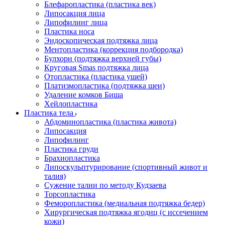
Блефаропластика (пластика век)
Липосакция лица
Липофилинг лица
Пластика носа
Эндоскопическая подтяжка лица
Ментопластика (коррекция подбородка)
Булхорн (подтяжка верхней губы)
Круговая Smas подтяжка лица
Отопластика (пластика ушей)
Платизмопластика (подтяжка шеи)
Удаление комков Биша
Хейлопластика
Пластика тела
Абдоминопластика (пластика живота)
Липосакция
Липофилинг
Пластика груди
Брахиопластика
Липоскульптурирование (спортивный живот и
талия)
Сужение талии по методу Кудзаева
Торсопластика
Феморопластика (медиальная подтяжка бедер)
Хирургическая подтяжка ягодиц (с иссечением
кожи)