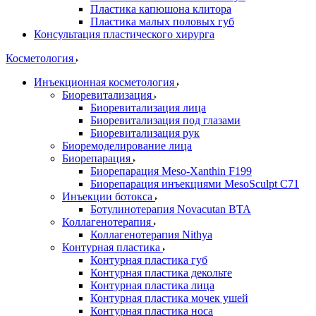
Пластика капюшона клитора
Пластика малых половых губ
Консультация пластического хирурга
Косметология
Инъекционная косметология
Биоревитализация
Биоревитализация лица
Биоревитализация под глазами
Биоревитализация рук
Биоремоделирование лица
Биорепарация
Биорепарация Meso-Xanthin F199
Биорепарация инъекциями MesoSculpt C71
Инъекции ботокса
Ботулинотерапия Novacutan BTA
Коллагенотерапия
Коллагенотерапия Nithya
Контурная пластика
Контурная пластика губ
Контурная пластика декольте
Контурная пластика лица
Контурная пластика мочек ушей
Контурная пластика носа