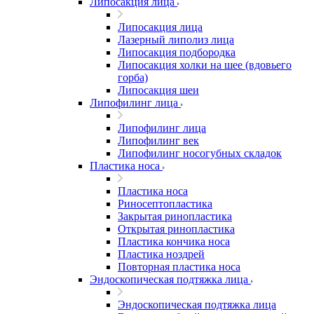
Липосакция лица
Липосакция лица
Лазерный липолиз лица
Липосакция подбородка
Липосакция холки на шее (вдовьего
горба)
Липосакция шеи
Липофилинг лица
Липофилинг лица
Липофилинг век
Липофилинг носогубных складок
Пластика носа
Пластика носа
Риносептопластика
Закрытая ринопластика
Открытая ринопластика
Пластика кончика носа
Пластика ноздрей
Повторная пластика носа
Эндоскопическая подтяжка лица
Эндоскопическая подтяжка лица