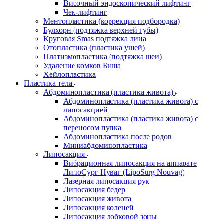
Височный эндоскопический лифтинг
Чек-лифтинг
Ментопластика (коррекция подбородка)
Булхорн (подтяжка верхней губы)
Круговая Smas подтяжка лица
Отопластика (пластика ушей)
Платизмопластика (подтяжка шеи)
Удаление комков Биша
Хейлопластика
Пластика тела
Абдоминопластика (пластика живота)
Абдоминопластика (пластика живота) с
липосакцией
Абдоминопластика (пластика живота) с
переносом пупка
Абдоминопластика после родов
Миниабдоминопластика
Липосакция
Вибрационная липосакция на аппарате
ЛипоСург Нуваг (LipoSurg Nouvag)
Лазерная липосакция рук
Липосакция бедер
Липосакция живота
Липосакция коленей
Липосакция лобковой зоны