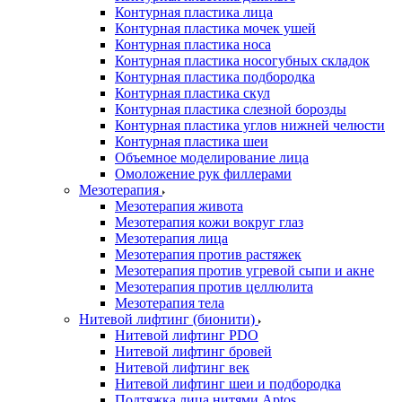
Контурная пластика лица
Контурная пластика мочек ушей
Контурная пластика носа
Контурная пластика носогубных складок
Контурная пластика подбородка
Контурная пластика скул
Контурная пластика слезной борозды
Контурная пластика углов нижней челюсти
Контурная пластика шеи
Объемное моделирование лица
Омоложение рук филлерами
Мезотерапия
Мезотерапия живота
Мезотерапия кожи вокруг глаз
Мезотерапия лица
Мезотерапия против растяжек
Мезотерапия против угревой сыпи и акне
Мезотерапия против целлюлита
Мезотерапия тела
Нитевой лифтинг (бионити)
Нитевой лифтинг PDO
Нитевой лифтинг бровей
Нитевой лифтинг век
Нитевой лифтинг шеи и подбородка
Подтяжка лица нитями Aptos