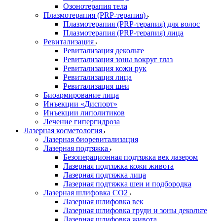
Озонотерапия тела
Плазмотерапия (PRP-терапия)
Плазмотерапия (PRP-терапия) для волос
Плазмотерапия (PRP-терапия) лица
Ревитализация
Ревитализация декольте
Ревитализация зоны вокруг глаз
Ревитализация кожи рук
Ревитализация лица
Ревитализация шеи
Биоармирование лица
Инъекции «Диспорт»
Инъекции липолитиков
Лечение гипергидроза
Лазерная косметология
Лазерная биоревитализация
Лазерная подтяжка
Безоперационная подтяжка век лазером
Лазерная подтяжка кожи живота
Лазерная подтяжка лица
Лазерная подтяжка шеи и подбородка
Лазерная шлифовка CO2
Лазерная шлифовка век
Лазерная шлифовка груди и зоны декольте
Лазерная шлифовка живота