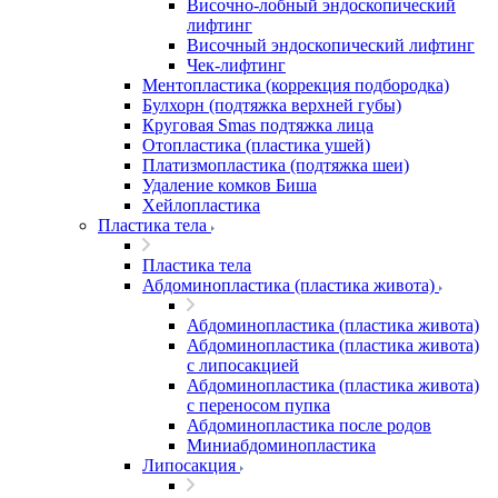
Височно-лобный эндоскопический
лифтинг
Височный эндоскопический лифтинг
Чек-лифтинг
Ментопластика (коррекция подбородка)
Булхорн (подтяжка верхней губы)
Круговая Smas подтяжка лица
Отопластика (пластика ушей)
Платизмопластика (подтяжка шеи)
Удаление комков Биша
Хейлопластика
Пластика тела
Пластика тела
Абдоминопластика (пластика живота)
Абдоминопластика (пластика живота)
Абдоминопластика (пластика живота)
с липосакцией
Абдоминопластика (пластика живота)
с переносом пупка
Абдоминопластика после родов
Миниабдоминопластика
Липосакция