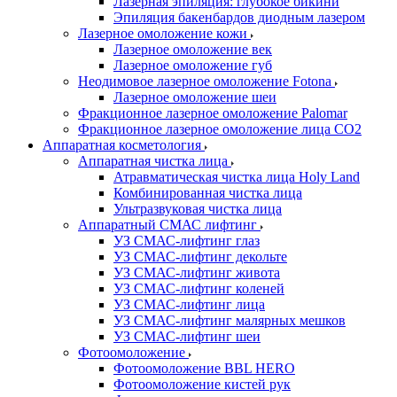
Лазерная эпиляция: глубокое бикини
Эпиляция бакенбардов диодным лазером
Лазерное омоложение кожи
Лазерное омоложение век
Лазерное омоложение губ
Неодимовое лазерное омоложение Fotona
Лазерное омоложение шеи
Фракционное лазерное омоложение Palomar
Фракционное лазерное омоложение лица СО2
Аппаратная косметология
Аппаратная чистка лица
Атравматическая чистка лица Holy Land
Комбинированная чистка лица
Ультразвуковая чистка лица
Аппаратный СМАС лифтинг
УЗ СМАС-лифтинг глаз
УЗ СМАС-лифтинг декольте
УЗ СМАС-лифтинг живота
УЗ СМАС-лифтинг коленей
УЗ СМАС-лифтинг лица
УЗ СМАС-лифтинг малярных мешков
УЗ СМАС-лифтинг шеи
Фотоомоложение
Фотоомоложение BBL HERO
Фотоомоложение кистей рук