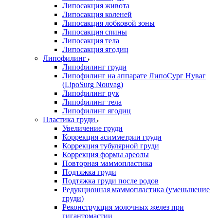
Липосакция живота
Липосакция коленей
Липосакция лобковой зоны
Липосакция спины
Липосакция тела
Липосакция ягодиц
Липофилинг
Липофилинг груди
Липофилинг на аппарате ЛипоСург Нуваг
(LipoSurg Nouvag)
Липофилинг рук
Липофилинг тела
Липофилинг ягодиц
Пластика груди
Увеличение груди
Коррекция асимметрии груди
Коррекция тубулярной груди
Коррекция формы ареолы
Повторная маммопластика
Подтяжка груди
Подтяжка груди после родов
Редукционная маммопластика (уменьшение
груди)
Реконструкция молочных желез при
гигантомастии