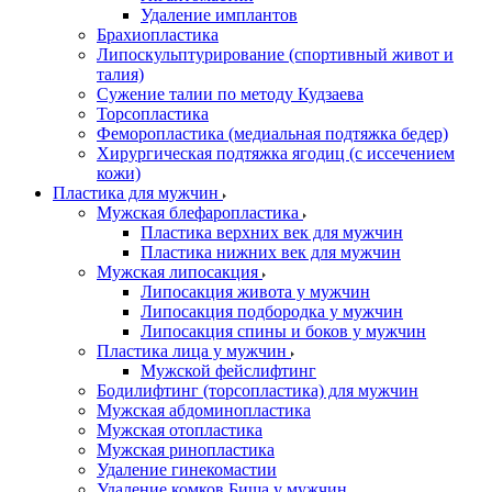
Удаление имплантов
Брахиопластика
Липоскульптурирование (спортивный живот и
талия)
Сужение талии по методу Кудзаева
Торсопластика
Феморопластика (медиальная подтяжка бедер)
Хирургическая подтяжка ягодиц (с иссечением
кожи)
Пластика для мужчин
Мужская блефаропластика
Пластика верхних век для мужчин
Пластика нижних век для мужчин
Мужская липосакция
Липосакция живота у мужчин
Липосакция подбородка у мужчин
Липосакция спины и боков у мужчин
Пластика лица у мужчин
Мужской фейслифтинг
Бодилифтинг (торсопластика) для мужчин
Мужская абдоминопластика
Мужская отопластика
Мужская ринопластика
Удаление гинекомастии
Удаление комков Биша у мужчин