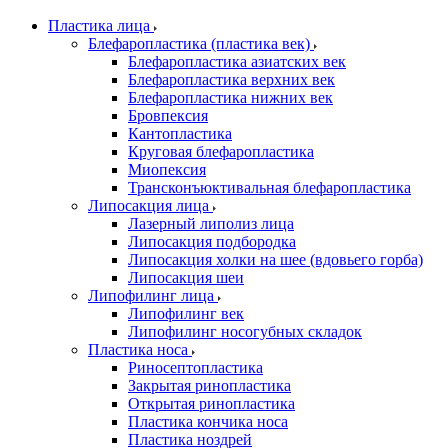
Пластика лица
Блефаропластика (пластика век)
Блефаропластика азиатских век
Блефаропластика верхних век
Блефаропластика нижних век
Бровпексия
Кантопластика
Круговая блефаропластика
Миопексия
Трансконъюктивальная блефаропластика
Липосакция лица
Лазерный липолиз лица
Липосакция подбородка
Липосакция холки на шее (вдовьего горба)
Липосакция шеи
Липофилинг лица
Липофилинг век
Липофилинг носогубных складок
Пластика носа
Риносептопластика
Закрытая ринопластика
Открытая ринопластика
Пластика кончика носа
Пластика ноздрей