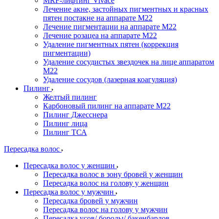
MRF-лифтинг Vivace
Лечение акне, застойных пигментных и красных
пятен постакне на аппарате М22
Лечение пигментации на аппарате М22
Лечение розацеа на аппарате M22
Удаление пигментных пятен (коррекция
пигментации)
Удаление сосудистых звездочек на лице аппаратом
М22
Удаление сосудов (лазерная коагуляция)
Пилинг
Желтый пилинг
Карбоновый пилинг на аппарате M22
Пилинг Джесснера
Пилинг лица
Пилинг ТСА
Пересадка волос
Пересадка волос у женщин
Пересадка волос в зону бровей у женщин
Пересадка волос на голову у женщин
Пересадка волос у мужчин
Пересадка бровей у мужчин
Пересадка волос на голову у мужчин
Пересадка усов/ бороды/ бакенбардов