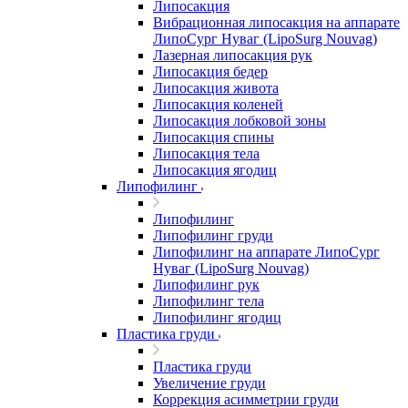
Липосакция
Вибрационная липосакция на аппарате
ЛипоСург Нуваг (LipoSurg Nouvag)
Лазерная липосакция рук
Липосакция бедер
Липосакция живота
Липосакция коленей
Липосакция лобковой зоны
Липосакция спины
Липосакция тела
Липосакция ягодиц
Липофилинг
Липофилинг
Липофилинг груди
Липофилинг на аппарате ЛипоСург
Нуваг (LipoSurg Nouvag)
Липофилинг рук
Липофилинг тела
Липофилинг ягодиц
Пластика груди
Пластика груди
Увеличение груди
Коррекция асимметрии груди