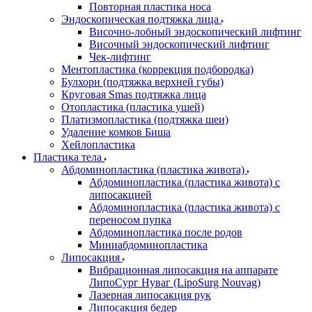
Повторная пластика носа
Эндоскопическая подтяжка лица
Височно-лобный эндоскопический лифтинг
Височный эндоскопический лифтинг
Чек-лифтинг
Ментопластика (коррекция подбородка)
Булхорн (подтяжка верхней губы)
Круговая Smas подтяжка лица
Отопластика (пластика ушей)
Платизмопластика (подтяжка шеи)
Удаление комков Биша
Хейлопластика
Пластика тела
Абдоминопластика (пластика живота)
Абдоминопластика (пластика живота) с
липосакцией
Абдоминопластика (пластика живота) с
переносом пупка
Абдоминопластика после родов
Миниабдоминопластика
Липосакция
Вибрационная липосакция на аппарате
ЛипоСург Нуваг (LipoSurg Nouvag)
Лазерная липосакция рук
Липосакция бедер