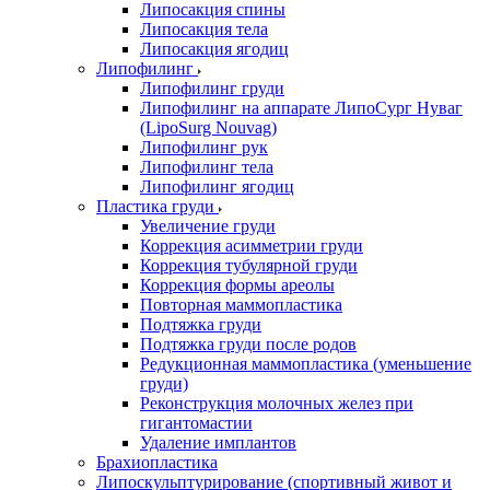
Липосакция спины
Липосакция тела
Липосакция ягодиц
Липофилинг
Липофилинг груди
Липофилинг на аппарате ЛипоСург Нуваг
(LipoSurg Nouvag)
Липофилинг рук
Липофилинг тела
Липофилинг ягодиц
Пластика груди
Увеличение груди
Коррекция асимметрии груди
Коррекция тубулярной груди
Коррекция формы ареолы
Повторная маммопластика
Подтяжка груди
Подтяжка груди после родов
Редукционная маммопластика (уменьшение
груди)
Реконструкция молочных желез при
гигантомастии
Удаление имплантов
Брахиопластика
Липоскульптурирование (спортивный живот и