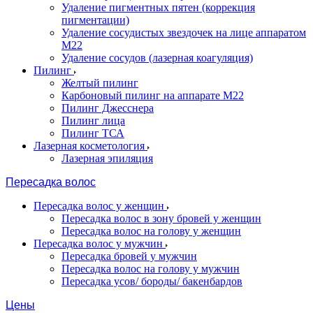
Удаление пигментных пятен (коррекция
пигментации)
Удаление сосудистых звездочек на лице аппаратом
М22
Удаление сосудов (лазерная коагуляция)
Пилинг
Желтый пилинг
Карбоновый пилинг на аппарате M22
Пилинг Джесснера
Пилинг лица
Пилинг ТСА
Лазерная косметология
Лазерная эпиляция
Пересадка волос
Пересадка волос у женщин
Пересадка волос в зону бровей у женщин
Пересадка волос на голову у женщин
Пересадка волос у мужчин
Пересадка бровей у мужчин
Пересадка волос на голову у мужчин
Пересадка усов/ бороды/ бакенбардов
Цены