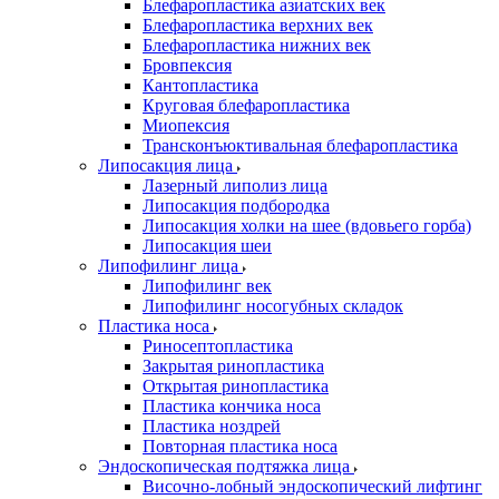
Блефаропластика азиатских век
Блефаропластика верхних век
Блефаропластика нижних век
Бровпексия
Кантопластика
Круговая блефаропластика
Миопексия
Трансконъюктивальная блефаропластика
Липосакция лица
Лазерный липолиз лица
Липосакция подбородка
Липосакция холки на шее (вдовьего горба)
Липосакция шеи
Липофилинг лица
Липофилинг век
Липофилинг носогубных складок
Пластика носа
Риносептопластика
Закрытая ринопластика
Открытая ринопластика
Пластика кончика носа
Пластика ноздрей
Повторная пластика носа
Эндоскопическая подтяжка лица
Височно-лобный эндоскопический лифтинг