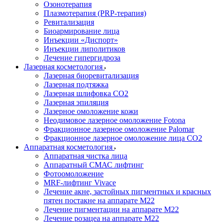
Озонотерапия
Плазмотерапия (PRP-терапия)
Ревитализация
Биоармирование лица
Инъекции «Диспорт»
Инъекции липолитиков
Лечение гипергидроза
Лазерная косметология
Лазерная биоревитализация
Лазерная подтяжка
Лазерная шлифовка CO2
Лазерная эпиляция
Лазерное омоложение кожи
Неодимовое лазерное омоложение Fotona
Фракционное лазерное омоложение Palomar
Фракционное лазерное омоложение лица СО2
Аппаратная косметология
Аппаратная чистка лица
Аппаратный СМАС лифтинг
Фотоомоложение
MRF-лифтинг Vivace
Лечение акне, застойных пигментных и красных
пятен постакне на аппарате М22
Лечение пигментации на аппарате М22
Лечение розацеа на аппарате M22