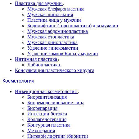
Пластика для мужчин
Мужская блефаропластика
Мужская липосакция
Пластика лица у мужчин
Бодилифтинг (торсопластика) для мужчин
Мужская абдоминопластика
Мужская отопластика
Мужская ринопластика
Удаление гинекомастии
Удаление комков Биша у мужчин
Интимная пластика
Лабиопластика
Консультация пластического хирурга
Косметология
Инъекционная косметология
Биоревитализация
Биоремоделирование лица
Биорепарация
Инъекции ботокса
Коллагенотерапия
Контурная пластика
Мезотерапия
Нитевой лифтинг (бионити)