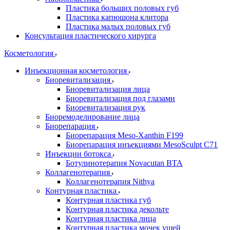
Пластика больших половых губ
Пластика капюшона клитора
Пластика малых половых губ
Консультация пластического хирурга
Косметология
Инъекционная косметология
Биоревитализация
Биоревитализация лица
Биоревитализация под глазами
Биоревитализация рук
Биоремоделирование лица
Биорепарация
Биорепарация Meso-Xanthin F199
Биорепарация инъекциями MesoSculpt C71
Инъекции ботокса
Ботулинотерапия Novacutan BTA
Коллагенотерапия
Коллагенотерапия Nithya
Контурная пластика
Контурная пластика губ
Контурная пластика декольте
Контурная пластика лица
Контурная пластика мочек ушей