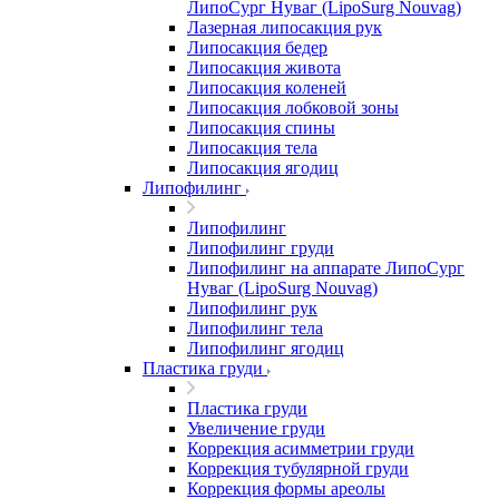
ЛипоСург Нуваг (LipoSurg Nouvag)
Лазерная липосакция рук
Липосакция бедер
Липосакция живота
Липосакция коленей
Липосакция лобковой зоны
Липосакция спины
Липосакция тела
Липосакция ягодиц
Липофилинг
Липофилинг
Липофилинг груди
Липофилинг на аппарате ЛипоСург
Нуваг (LipoSurg Nouvag)
Липофилинг рук
Липофилинг тела
Липофилинг ягодиц
Пластика груди
Пластика груди
Увеличение груди
Коррекция асимметрии груди
Коррекция тубулярной груди
Коррекция формы ареолы