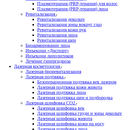
Плазмотерапия (PRP-терапия) для волос
Плазмотерапия (PRP-терапия) лица
Ревитализация
Ревитализация декольте
Ревитализация зоны вокруг глаз
Ревитализация кожи рук
Ревитализация лица
Ревитализация шеи
Биоармирование лица
Инъекции «Диспорт»
Инъекции липолитиков
Лечение гипергидроза
Лазерная косметология
Лазерная биоревитализация
Лазерная подтяжка
Безоперационная подтяжка век лазером
Лазерная подтяжка кожи живота
Лазерная подтяжка лица
Лазерная подтяжка шеи и подбородка
Лазерная шлифовка CO2
Лазерная шлифовка век
Лазерная шлифовка груди и зоны декольте
Лазерная шлифовка живота
Лазерная шлифовка кожи на носу
Лазерная шлифовка лица