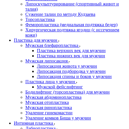
Липоскульптурирование (спортивный живот и
талия)
Сужение талии по методу Кудзаева
Торсопластика
Феморопластика (медиальная подтяжка бедер)
Хирургическая подтяжка ягодиц (с иссечением
кожи)
Пластика для мужчин
Мужская блефаропластика
Пластика верхних век для мужчин
Пластика нижних век для мужчин
Мужская липосакция
Липосакция живота у мужчин
Липосакция подбородка у мужчин
Липосакция спины и боков у мужчин
Пластика лица у мужчин
Мужской фейслифтинг
Бодилифтинг (торсопластика) для мужчин
Мужская абдоминопластика
Мужская отопластика
Мужская ринопластика
Удаление гинекомастии
Удаление комков Биша у мужчин
Интимная пластика
Лабиопластика