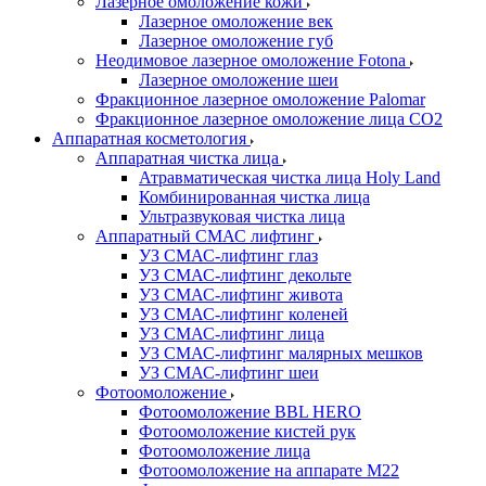
Лазерное омоложение кожи
Лазерное омоложение век
Лазерное омоложение губ
Неодимовое лазерное омоложение Fotona
Лазерное омоложение шеи
Фракционное лазерное омоложение Palomar
Фракционное лазерное омоложение лица СО2
Аппаратная косметология
Аппаратная чистка лица
Атравматическая чистка лица Holy Land
Комбинированная чистка лица
Ультразвуковая чистка лица
Аппаратный СМАС лифтинг
УЗ СМАС-лифтинг глаз
УЗ СМАС-лифтинг декольте
УЗ СМАС-лифтинг живота
УЗ СМАС-лифтинг коленей
УЗ СМАС-лифтинг лица
УЗ СМАС-лифтинг малярных мешков
УЗ СМАС-лифтинг шеи
Фотоомоложение
Фотоомоложение BBL HERO
Фотоомоложение кистей рук
Фотоомоложение лица
Фотоомоложение на аппарате M22