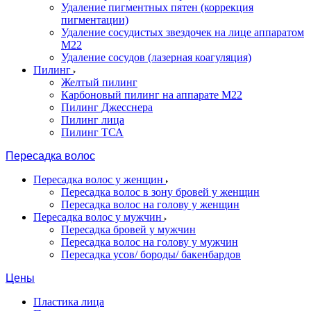
Удаление пигментных пятен (коррекция
пигментации)
Удаление сосудистых звездочек на лице аппаратом
М22
Удаление сосудов (лазерная коагуляция)
Пилинг
Желтый пилинг
Карбоновый пилинг на аппарате M22
Пилинг Джесснера
Пилинг лица
Пилинг ТСА
Пересадка волос
Пересадка волос у женщин
Пересадка волос в зону бровей у женщин
Пересадка волос на голову у женщин
Пересадка волос у мужчин
Пересадка бровей у мужчин
Пересадка волос на голову у мужчин
Пересадка усов/ бороды/ бакенбардов
Цены
Пластика лица