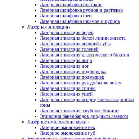
Лазерная шлифовка постакне
Лазерная шлифовка рубцов и растяжек
Лазерная шлифовка шеи
Лазерная шлифовка шрамов и рубцов
Лазерная эпиляция
Лазерная эпиляция бедер
Лазерная эпиляция белой линии живота
Лазерная эпиляция верхней губы
Лазерная эпиляция голеней
Лазерная эпиляция классического бикини
Лазерная эпиляция лица
Лазерная эпиляция ног
Лазерная эпиляция подбородка
Лазерная эпиляция подмышек
Лазерная эпиляция рук до/выше локтя
Лазерная эпиляция спины
Лазерная эпиляция ушей
Лазерная эпиляция ягодиц / межъягодичной
зоны
Лазерная эпиляция: глубокое бикини
Эпиляция бакенбардов диодным лазером
Лазерное омоложение кожи
Лазерное омоложение век
Лазерное омоложение губ
Неодимовое лазерное омоложение Fotona