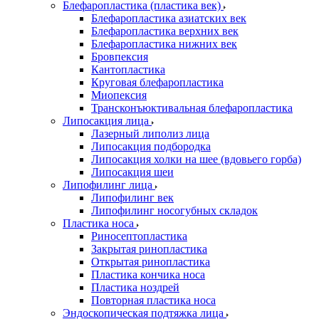
Блефаропластика (пластика век)
Блефаропластика азиатских век
Блефаропластика верхних век
Блефаропластика нижних век
Бровпексия
Кантопластика
Круговая блефаропластика
Миопексия
Трансконъюктивальная блефаропластика
Липосакция лица
Лазерный липолиз лица
Липосакция подбородка
Липосакция холки на шее (вдовьего горба)
Липосакция шеи
Липофилинг лица
Липофилинг век
Липофилинг носогубных складок
Пластика носа
Риносептопластика
Закрытая ринопластика
Открытая ринопластика
Пластика кончика носа
Пластика ноздрей
Повторная пластика носа
Эндоскопическая подтяжка лица