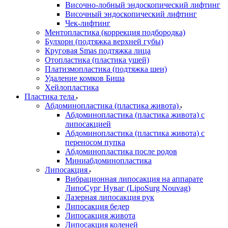
Височно-лобный эндоскопический лифтинг
Височный эндоскопический лифтинг
Чек-лифтинг
Ментопластика (коррекция подбородка)
Булхорн (подтяжка верхней губы)
Круговая Smas подтяжка лица
Отопластика (пластика ушей)
Платизмопластика (подтяжка шеи)
Удаление комков Биша
Хейлопластика
Пластика тела
Абдоминопластика (пластика живота)
Абдоминопластика (пластика живота) с
липосакцией
Абдоминопластика (пластика живота) с
переносом пупка
Абдоминопластика после родов
Миниабдоминопластика
Липосакция
Вибрационная липосакция на аппарате
ЛипоСург Нуваг (LipoSurg Nouvag)
Лазерная липосакция рук
Липосакция бедер
Липосакция живота
Липосакция коленей