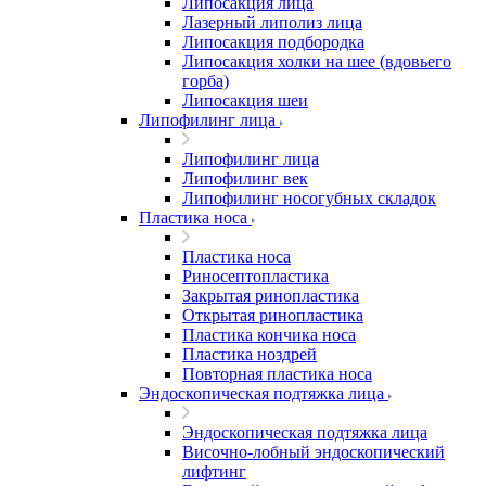
Липосакция лица
Лазерный липолиз лица
Липосакция подбородка
Липосакция холки на шее (вдовьего
горба)
Липосакция шеи
Липофилинг лица
Липофилинг лица
Липофилинг век
Липофилинг носогубных складок
Пластика носа
Пластика носа
Риносептопластика
Закрытая ринопластика
Открытая ринопластика
Пластика кончика носа
Пластика ноздрей
Повторная пластика носа
Эндоскопическая подтяжка лица
Эндоскопическая подтяжка лица
Височно-лобный эндоскопический
лифтинг