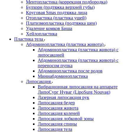
Ментопластика (коррекция подбородка)
Булхорн (подтяжка верхней губы)
Круговая Smas подтяжка лица
Отопластика (пластика ушей)
Платизмопластика (подтяжка шеи)
Удаление комков Биша
Хейлопластика
Пластика тела
Абдоминопластика (пластика живота)
Абдоминопластика (пластика живота) с
липосакцией
Абдоминопластика (пластика живота) с
переносом пупка
Абдоминопластика после родов
Миниабдоминопластика
Липосакция
Вибрационная липосакция на аппарате
ЛипоСург Нуваг (LipoSurg Nouvag)
Лазерная липосакция рук
Липосакция бедер
Липосакция живота
Липосакция коленей
Липосакция лобковой зоны
Липосакция спины
Липосакция тела