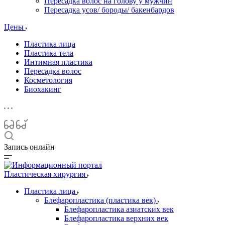
Пересадка волос на голову у мужчин
Пересадка усов/ бороды/ бакенбардов
Цены
Пластика лица
Пластика тела
Интимная пластика
Пересадка волос
Косметология
Биохакинг
Запись онлайн
Пластическая хирургия
Пластика лица
Блефаропластика (пластика век)
Блефаропластика азиатских век
Блефаропластика верхних век