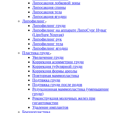
Липосакция лобковой зоны
Липосакция спины
Липосакция тела
Липосакция ягодиц
Липофилинг
Липофилинг груди
Липофилинг на аппарате ЛипоСург Нуваг
(LipoSurg Nouvag)
Липофилинг рук
Липофилинг тела
Липофилинг ягодиц
Пластика груди
Увеличение груди
Коррекция асимметрии груди
Коррекция тубулярной груди
Коррекция формы ареолы
Повторная маммопластика
Подтяжка груди
Подтяжка груди после родов
Редукционная маммопластика (уменьшение
груди)
Реконструкция молочных желез при
гигантомастии
Удаление имплантов
Брахиопластика