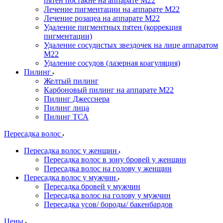
пятен постакне на аппарате М22
Лечение пигментации на аппарате М22
Лечение розацеа на аппарате M22
Удаление пигментных пятен (коррекция
пигментации)
Удаление сосудистых звездочек на лице аппаратом
М22
Удаление сосудов (лазерная коагуляция)
Пилинг
Желтый пилинг
Карбоновый пилинг на аппарате M22
Пилинг Джесснера
Пилинг лица
Пилинг ТСА
Пересадка волос
Пересадка волос у женщин
Пересадка волос в зону бровей у женщин
Пересадка волос на голову у женщин
Пересадка волос у мужчин
Пересадка бровей у мужчин
Пересадка волос на голову у мужчин
Пересадка усов/ бороды/ бакенбардов
Цены