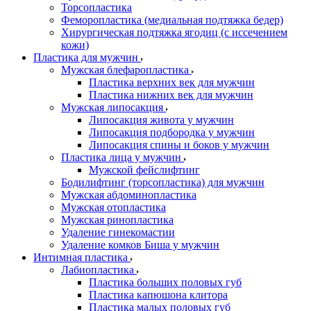
Торсопластика
Феморопластика (медиальная подтяжка бедер)
Хирургическая подтяжка ягодиц (с иссечением
кожи)
Пластика для мужчин
Мужская блефаропластика
Пластика верхних век для мужчин
Пластика нижних век для мужчин
Мужская липосакция
Липосакция живота у мужчин
Липосакция подбородка у мужчин
Липосакция спины и боков у мужчин
Пластика лица у мужчин
Мужской фейслифтинг
Бодилифтинг (торсопластика) для мужчин
Мужская абдоминопластика
Мужская отопластика
Мужская ринопластика
Удаление гинекомастии
Удаление комков Биша у мужчин
Интимная пластика
Лабиопластика
Пластика больших половых губ
Пластика капюшона клитора
Пластика малых половых губ