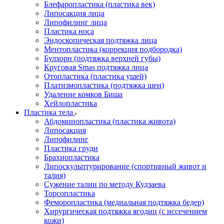
Блефаропластика (пластика век)
Липосакция лица
Липофилинг лица
Пластика носа
Эндоскопическая подтяжка лица
Ментопластика (коррекция подбородка)
Булхорн (подтяжка верхней губы)
Круговая Smas подтяжка лица
Отопластика (пластика ушей)
Платизмопластика (подтяжка шеи)
Удаление комков Биша
Хейлопластика
Пластика тела
Абдоминопластика (пластика живота)
Липосакция
Липофилинг
Пластика груди
Брахиопластика
Липоскульптурирование (спортивный живот и
талия)
Сужение талии по методу Кудзаева
Торсопластика
Феморопластика (медиальная подтяжка бедер)
Хирургическая подтяжка ягодиц (с иссечением
кожи)