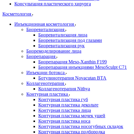
Консультация пластического хирурга
Косметология
Инъекционная косметология
Биоревитализация
Биоревитализация лица
Биоревитализация под глазами
Биоревитализация рук
Биоремоделирование лица
Биорепарация
Биорепарация Meso-Xanthin F199
Биорепарация инъекциями MesoSculpt C71
Инъекции ботокса
Ботулинотерапия Novacutan BTA
Коллагенотерапия
Коллагенотерапия Nithya
Контурная пластика
Контурная пластика губ
Контурная пластика декольте
Контурная пластика лица
Контурная пластика мочек ушей
Контурная пластика носа
Контурная пластика носогубных складок
Контурная пластика подбородка