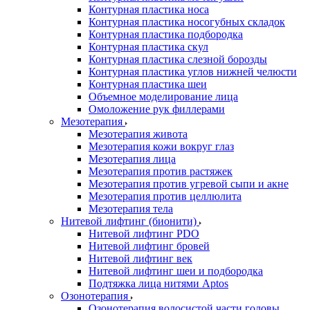
Контурная пластика носа
Контурная пластика носогубных складок
Контурная пластика подбородка
Контурная пластика скул
Контурная пластика слезной борозды
Контурная пластика углов нижней челюсти
Контурная пластика шеи
Объемное моделирование лица
Омоложение рук филлерами
Мезотерапия
Мезотерапия живота
Мезотерапия кожи вокруг глаз
Мезотерапия лица
Мезотерапия против растяжек
Мезотерапия против угревой сыпи и акне
Мезотерапия против целлюлита
Мезотерапия тела
Нитевой лифтинг (бионити)
Нитевой лифтинг PDO
Нитевой лифтинг бровей
Нитевой лифтинг век
Нитевой лифтинг шеи и подбородка
Подтяжка лица нитями Aptos
Озонотерапия
Озонотерапия волосистой части головы