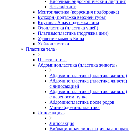
Височный эндоскопический лифтинг
Чек-лифтинг
Ментопластика (коррекция подбородка)
Булхорн (подтяжка верхней губы)
Круговая Smas подтяжка лица
Отопластика (пластика ушей)
Платизмопластика (подтяжка шеи)
Удаление комков Биша
Хейлопластика
Пластика тела
Пластика тела
Абдоминопластика (пластика живота)
Абдоминопластика (пластика живота)
Абдоминопластика (пластика живота)
с липосакцией
Абдоминопластика (пластика живота)
с переносом пупка
Абдоминопластика после родов
Миниабдоминопластика
Липосакция
Липосакция
Вибрационная липосакция на аппарате