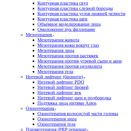
Контурная пластика скул
Контурная пластика слезной борозды
Контурная пластика углов нижней челюсти
Контурная пластика шеи
Объемное моделирование лица
Омоложение рук филлерами
Мезотерапия
Мезотерапия живота
Мезотерапия кожи вокруг глаз
Мезотерапия лица
Мезотерапия против растяжек
Мезотерапия против угревой сыпи и акне
Мезотерапия против целлюлита
Мезотерапия тела
Нитевой лифтинг (бионити)
Нитевой лифтинг PDO
Нитевой лифтинг бровей
Нитевой лифтинг век
Нитевой лифтинг шеи и подбородка
Подтяжка лица нитями Aptos
Озонотерапия
Озонотерапия волосистой части головы
Озонотерапия лица
Озонотерапия тела
Плазмотерапия (PRP-терапия)