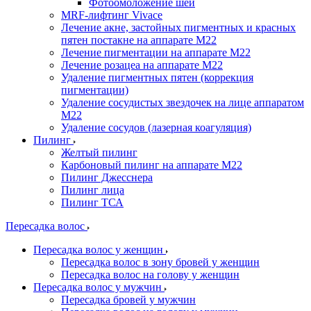
Фотоомоложение шеи
MRF-лифтинг Vivace
Лечение акне, застойных пигментных и красных
пятен постакне на аппарате М22
Лечение пигментации на аппарате М22
Лечение розацеа на аппарате M22
Удаление пигментных пятен (коррекция
пигментации)
Удаление сосудистых звездочек на лице аппаратом
М22
Удаление сосудов (лазерная коагуляция)
Пилинг
Желтый пилинг
Карбоновый пилинг на аппарате M22
Пилинг Джесснера
Пилинг лица
Пилинг ТСА
Пересадка волос
Пересадка волос у женщин
Пересадка волос в зону бровей у женщин
Пересадка волос на голову у женщин
Пересадка волос у мужчин
Пересадка бровей у мужчин