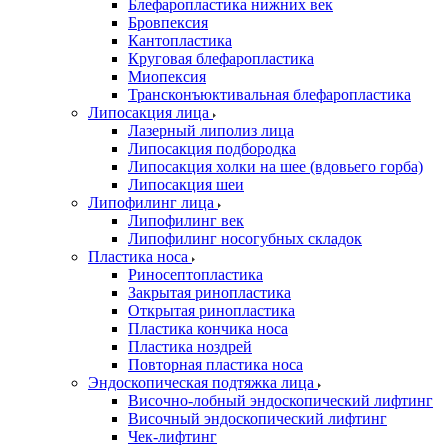
Блефаропластика нижних век
Бровпексия
Кантопластика
Круговая блефаропластика
Миопексия
Трансконъюктивальная блефаропластика
Липосакция лица
Лазерный липолиз лица
Липосакция подбородка
Липосакция холки на шее (вдовьего горба)
Липосакция шеи
Липофилинг лица
Липофилинг век
Липофилинг носогубных складок
Пластика носа
Риносептопластика
Закрытая ринопластика
Открытая ринопластика
Пластика кончика носа
Пластика ноздрей
Повторная пластика носа
Эндоскопическая подтяжка лица
Височно-лобный эндоскопический лифтинг
Височный эндоскопический лифтинг
Чек-лифтинг