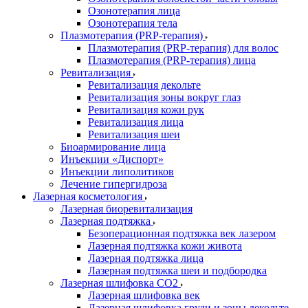
Озонотерапия лица
Озонотерапия тела
Плазмотерапия (PRP-терапия)
Плазмотерапия (PRP-терапия) для волос
Плазмотерапия (PRP-терапия) лица
Ревитализация
Ревитализация декольте
Ревитализация зоны вокруг глаз
Ревитализация кожи рук
Ревитализация лица
Ревитализация шеи
Биоармирование лица
Инъекции «Диспорт»
Инъекции липолитиков
Лечение гипергидроза
Лазерная косметология
Лазерная биоревитализация
Лазерная подтяжка
Безоперационная подтяжка век лазером
Лазерная подтяжка кожи живота
Лазерная подтяжка лица
Лазерная подтяжка шеи и подбородка
Лазерная шлифовка CO2
Лазерная шлифовка век
Лазерная шлифовка груди и зоны декольте