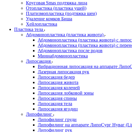
Круговая Smas подтяжка лица
Отопластика (пластика ушей)
Платизмопластика (подтяжка шеи)
Удаление комков Биша
Хейлопластика
Пластика тела
Абдоминопластика (пластика живота)
Абдоминопластика (пластика живота) с липо
Абдоминопластика (пластика живота) с перен
Абдоминопластика после родов
Миниабдоминопластика
Липосакция
Вибрационная липосакция на аппарате ЛипоС
Лазерная липосакция рук
Липосакция бедер
Липосакция живота
Липосакция коленей
Липосакция лобковой зоны
Липосакция спины
Липосакция тела
Липосакция ягодиц
Липофилинг
Липофилинг груди
Липофилинг на аппарате ЛипоСург Нуваг (Li
Липофилинг рук