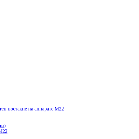
тен постакне на аппарате М22
ии)
 М22