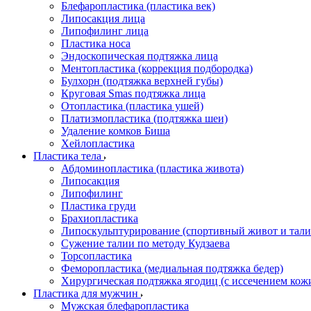
Блефаропластика (пластика век)
Липосакция лица
Липофилинг лица
Пластика носа
Эндоскопическая подтяжка лица
Ментопластика (коррекция подбородка)
Булхорн (подтяжка верхней губы)
Круговая Smas подтяжка лица
Отопластика (пластика ушей)
Платизмопластика (подтяжка шеи)
Удаление комков Биша
Хейлопластика
Пластика тела
Абдоминопластика (пластика живота)
Липосакция
Липофилинг
Пластика груди
Брахиопластика
Липоскульптурирование (спортивный живот и тали
Сужение талии по методу Кудзаева
Торсопластика
Феморопластика (медиальная подтяжка бедер)
Хирургическая подтяжка ягодиц (с иссечением кож
Пластика для мужчин
Мужская блефаропластика