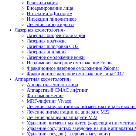
Ревитализация
Биоармирование лица
Инъекции «Диспорт»
Инъекции липолитиков
Лечение гипергидроза
Лазерная косметология
Лазерная биоревитализация
Лазерная подтяжка
Лазерная шлифовка CO2
Лазерная эпиляция
Лазерное омоложение кожи
Неодимовое лазерное омоложение Fotona
Фракционное лазерное омоложение Palomar
Фракционное лазерное омоложение лица СО2
Аппаратная косметология
Аппаратная чистка лица
Аппаратный СМАС лифтинг
Фотоомоложение
MRF-лифтинг Vivace
Лечение акне, застойных пигментных и красных пя
Лечение пигментации на аппарате М22
Лечение розацеа на аппарате M22
Удаление пигментных пятен (коррекция пигментац
Удаление сосудистых звездочек на лице аппаратом
Удаление сосудов (лазерная коагуляция)