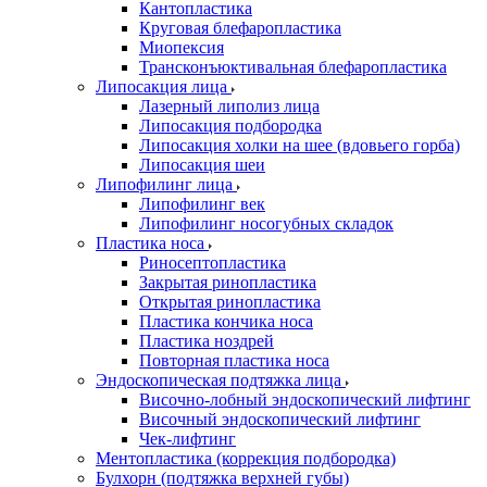
Кантопластика
Круговая блефаропластика
Миопексия
Трансконъюктивальная блефаропластика
Липосакция лица
Лазерный липолиз лица
Липосакция подбородка
Липосакция холки на шее (вдовьего горба)
Липосакция шеи
Липофилинг лица
Липофилинг век
Липофилинг носогубных складок
Пластика носа
Риносептопластика
Закрытая ринопластика
Открытая ринопластика
Пластика кончика носа
Пластика ноздрей
Повторная пластика носа
Эндоскопическая подтяжка лица
Височно-лобный эндоскопический лифтинг
Височный эндоскопический лифтинг
Чек-лифтинг
Ментопластика (коррекция подбородка)
Булхорн (подтяжка верхней губы)