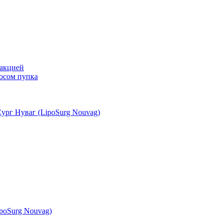
сакцией
осом пупка
ург Нуваг (LipoSurg Nouvag)
poSurg Nouvag)