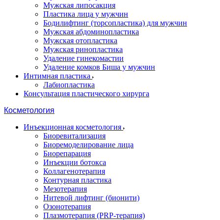
Мужская липосакция
Пластика лица у мужчин
Бодилифтинг (торсопластика) для мужчин
Мужская абдоминопластика
Мужская отопластика
Мужская ринопластика
Удаление гинекомастии
Удаление комков Биша у мужчин
Интимная пластика
Лабиопластика
Консультация пластического хирурга
Косметология
Инъекционная косметология
Биоревитализация
Биоремоделирование лица
Биорепарация
Инъекции ботокса
Коллагенотерапия
Контурная пластика
Мезотерапия
Нитевой лифтинг (бионити)
Озонотерапия
Плазмотерапия (PRP-терапия)