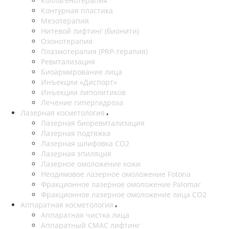
Коллагенотерапия
Контурная пластика
Мезотерапия
Нитевой лифтинг (бионити)
Озонотерапия
Плазмотерапия (PRP-терапия)
Ревитализация
Биоармирование лица
Инъекции «Диспорт»
Инъекции липолитиков
Лечение гипергидроза
Лазерная косметология
Лазерная биоревитализация
Лазерная подтяжка
Лазерная шлифовка CO2
Лазерная эпиляция
Лазерное омоложение кожи
Неодимовое лазерное омоложение Fotona
Фракционное лазерное омоложение Palomar
Фракционное лазерное омоложение лица СО2
Аппаратная косметология
Аппаратная чистка лица
Аппаратный СМАС лифтинг