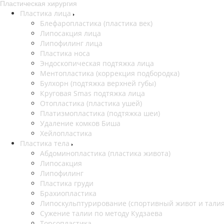
Пластическая хирургия
Пластика лица
Блефаропластика (пластика век)
Липосакция лица
Липофилинг лица
Пластика носа
Эндоскопическая подтяжка лица
Ментопластика (коррекция подбородка)
Булхорн (подтяжка верхней губы)
Круговая Smas подтяжка лица
Отопластика (пластика ушей)
Платизмопластика (подтяжка шеи)
Удаление комков Биша
Хейлопластика
Пластика тела
Абдоминопластика (пластика живота)
Липосакция
Липофилинг
Пластика груди
Брахиопластика
Липоскульптурирование (спортивный живот и талия
Сужение талии по методу Кудзаева
Торсопластика