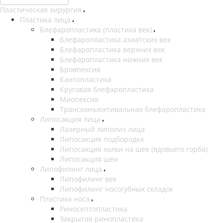
Пластическая хирургия
Пластика лица
Блефаропластика (пластика век)
Блефаропластика азиатских век
Блефаропластика верхних век
Блефаропластика нижних век
Бровпексия
Кантопластика
Круговая блефаропластика
Миопексия
Трансконъюктивальная блефаропластика
Липосакция лица
Лазерный липолиз лица
Липосакция подбородка
Липосакция холки на шее (вдовьего горба)
Липосакция шеи
Липофилинг лица
Липофилинг век
Липофилинг носогубных складок
Пластика носа
Риносептопластика
Закрытая ринопластика