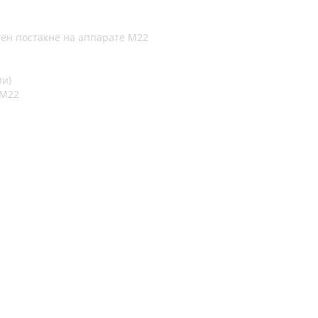
тен постакне на аппарате М22
ии)
 М22