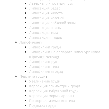
Лазерная липосакция рук
Липосакция бедер
Липосакция живота
Липосакция коленей
Липосакция лобковой зоны
Липосакция спины
Липосакция тела
Липосакция ягодиц
Липофилинг
Липофилинг груди
Липофилинг на аппарате ЛипоСург Нуваг
(LipoSurg Nouvag)
Липофилинг рук
Липофилинг тела
Липофилинг ягодиц
Пластика груди
Увеличение груди
Коррекция асимметрии груди
Коррекция тубулярной груди
Коррекция формы ареолы
Повторная маммопластика
Подтяжка груди