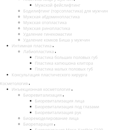
Мужской фейслифтинг
Бодилифтинг (торсопластика) для мужчин
Мужская абдоминопластика
Мужская отопластика
Мужская ринопластика
Удаление гинекомастии
Удаление комков Биша у мужчин
Интимная пластика
Лабиопластика
Пластика больших половых губ
Пластика капюшона клитора
Пластика малых половых губ
Консультация пластического хирурга
Косметология
Инъекционная косметология
Биоревитализация
Биоревитализация лица
Биоревитализация под глазами
Биоревитализация рук
Биоремоделирование лица
Биорепарация
Биорепарация Meso-Xanthin F199