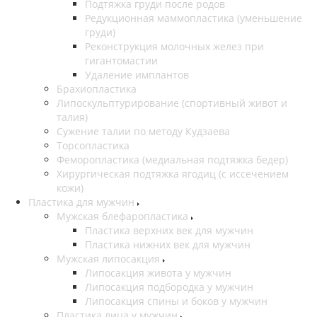
Подтяжка груди после родов
Редукционная маммопластика (уменьшение
груди)
Реконструкция молочных желез при
гигантомастии
Удаление имплантов
Брахиопластика
Липоскульптурирование (спортивный живот и
талия)
Сужение талии по методу Кудзаева
Торсопластика
Феморопластика (медиальная подтяжка бедер)
Хирургическая подтяжка ягодиц (с иссечением
кожи)
Пластика для мужчин
Мужская блефаропластика
Пластика верхних век для мужчин
Пластика нижних век для мужчин
Мужская липосакция
Липосакция живота у мужчин
Липосакция подбородка у мужчин
Липосакция спины и боков у мужчин
Пластика лица у мужчин