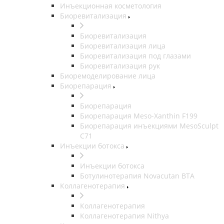
Инъекционная косметология
Биоревитализация
Биоревитализация
Биоревитализация лица
Биоревитализация под глазами
Биоревитализация рук
Биоремоделирование лица
Биорепарация
Биорепарация
Биорепарация Meso-Xanthin F199
Биорепарация инъекциями MesoSculpt
C71
Инъекции ботокса
Инъекции ботокса
Ботулинотерапия Novacutan BTA
Коллагенотерапия
Коллагенотерапия
Коллагенотерапия Nithya