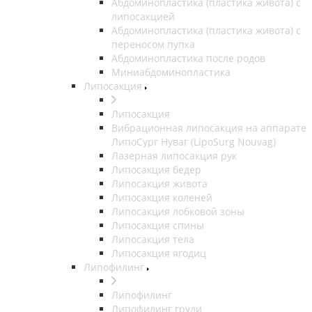
Абдоминопластика (пластика живота) с
липосакцией
Абдоминопластика (пластика живота) с
переносом пупка
Абдоминопластика после родов
Миниабдоминопластика
Липосакция
Липосакция
Вибрационная липосакция на аппарате
ЛипоСург Нуваг (LipoSurg Nouvag)
Лазерная липосакция рук
Липосакция бедер
Липосакция живота
Липосакция коленей
Липосакция лобковой зоны
Липосакция спины
Липосакция тела
Липосакция ягодиц
Липофилинг
Липофилинг
Липофилинг груди