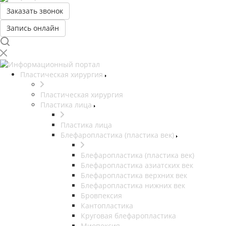
Заказать звонок
Запись онлайн
Пластическая хирургия
Пластическая хирургия
Пластика лица
Пластика лица
Блефаропластика (пластика век)
Блефаропластика (пластика век)
Блефаропластика азиатских век
Блефаропластика верхних век
Блефаропластика нижних век
Бровпексия
Кантопластика
Круговая блефаропластика
Миопексия