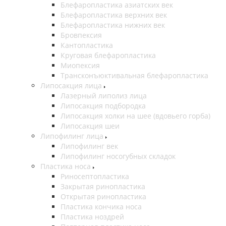
Блефаропластика азиатских век
Блефаропластика верхних век
Блефаропластика нижних век
Бровпексия
Кантопластика
Круговая блефаропластика
Миопексия
Трансконъюктивальная блефаропластика
Липосакция лица
Лазерный липолиз лица
Липосакция подбородка
Липосакция холки на шее (вдовьего горба)
Липосакция шеи
Липофилинг лица
Липофилинг век
Липофилинг носогубных складок
Пластика носа
Риносептопластика
Закрытая ринопластика
Открытая ринопластика
Пластика кончика носа
Пластика ноздрей