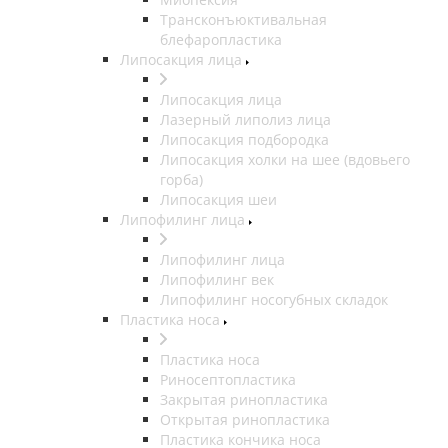
Трансконъюктивальная
блефаропластика
Липосакция лица
Липосакция лица
Лазерный липолиз лица
Липосакция подбородка
Липосакция холки на шее (вдовьего
горба)
Липосакция шеи
Липофилинг лица
Липофилинг лица
Липофилинг век
Липофилинг носогубных складок
Пластика носа
Пластика носа
Риносептопластика
Закрытая ринопластика
Открытая ринопластика
Пластика кончика носа