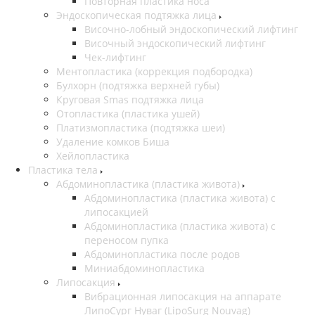
Повторная пластика носа
Эндоскопическая подтяжка лица
Височно-лобный эндоскопический лифтинг
Височный эндоскопический лифтинг
Чек-лифтинг
Ментопластика (коррекция подбородка)
Булхорн (подтяжка верхней губы)
Круговая Smas подтяжка лица
Отопластика (пластика ушей)
Платизмопластика (подтяжка шеи)
Удаление комков Биша
Хейлопластика
Пластика тела
Абдоминопластика (пластика живота)
Абдоминопластика (пластика живота) с
липосакцией
Абдоминопластика (пластика живота) с
переносом пупка
Абдоминопластика после родов
Миниабдоминопластика
Липосакция
Вибрационная липосакция на аппарате
ЛипоСург Нуваг (LipoSurg Nouvag)