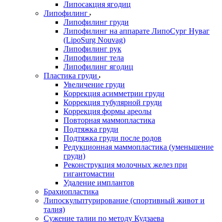
Липосакция ягодиц
Липофилинг
Липофилинг груди
Липофилинг на аппарате ЛипоСург Нуваг
(LipoSurg Nouvag)
Липофилинг рук
Липофилинг тела
Липофилинг ягодиц
Пластика груди
Увеличение груди
Коррекция асимметрии груди
Коррекция тубулярной груди
Коррекция формы ареолы
Повторная маммопластика
Подтяжка груди
Подтяжка груди после родов
Редукционная маммопластика (уменьшение
груди)
Реконструкция молочных желез при
гигантомастии
Удаление имплантов
Брахиопластика
Липоскульптурирование (спортивный живот и
талия)
Сужение талии по методу Кудзаева