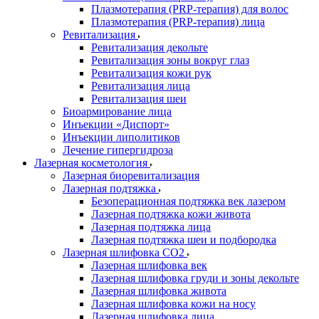
Плазмотерапия (PRP-терапия) для волос
Плазмотерапия (PRP-терапия) лица
Ревитализация
Ревитализация декольте
Ревитализация зоны вокруг глаз
Ревитализация кожи рук
Ревитализация лица
Ревитализация шеи
Биоармирование лица
Инъекции «Диспорт»
Инъекции липолитиков
Лечение гипергидроза
Лазерная косметология
Лазерная биоревитализация
Лазерная подтяжка
Безоперационная подтяжка век лазером
Лазерная подтяжка кожи живота
Лазерная подтяжка лица
Лазерная подтяжка шеи и подбородка
Лазерная шлифовка CO2
Лазерная шлифовка век
Лазерная шлифовка груди и зоны декольте
Лазерная шлифовка живота
Лазерная шлифовка кожи на носу
Лазерная шлифовка лица