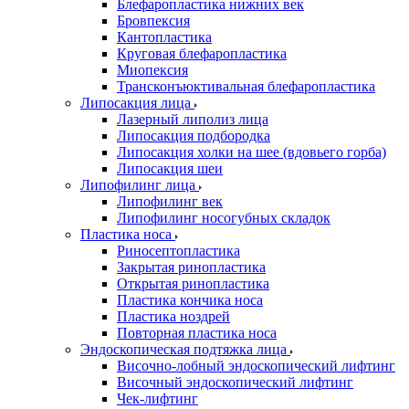
Блефаропластика нижних век
Бровпексия
Кантопластика
Круговая блефаропластика
Миопексия
Трансконъюктивальная блефаропластика
Липосакция лица
Лазерный липолиз лица
Липосакция подбородка
Липосакция холки на шее (вдовьего горба)
Липосакция шеи
Липофилинг лица
Липофилинг век
Липофилинг носогубных складок
Пластика носа
Риносептопластика
Закрытая ринопластика
Открытая ринопластика
Пластика кончика носа
Пластика ноздрей
Повторная пластика носа
Эндоскопическая подтяжка лица
Височно-лобный эндоскопический лифтинг
Височный эндоскопический лифтинг
Чек-лифтинг