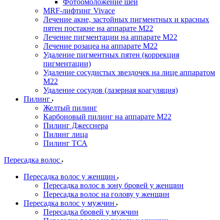
Фотоомоложение шеи
MRF-лифтинг Vivace
Лечение акне, застойных пигментных и красных
пятен постакне на аппарате М22
Лечение пигментации на аппарате М22
Лечение розацеа на аппарате M22
Удаление пигментных пятен (коррекция
пигментации)
Удаление сосудистых звездочек на лице аппаратом
М22
Удаление сосудов (лазерная коагуляция)
Пилинг
Желтый пилинг
Карбоновый пилинг на аппарате M22
Пилинг Джесснера
Пилинг лица
Пилинг ТСА
Пересадка волос
Пересадка волос у женщин
Пересадка волос в зону бровей у женщин
Пересадка волос на голову у женщин
Пересадка волос у мужчин
Пересадка бровей у мужчин