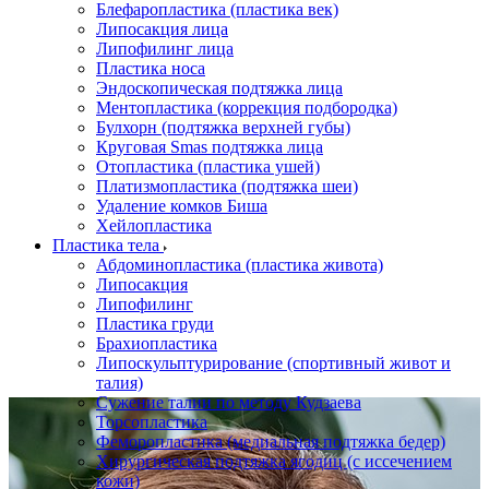
Блефаропластика (пластика век)
Липосакция лица
Липофилинг лица
Пластика носа
Эндоскопическая подтяжка лица
Ментопластика (коррекция подбородка)
Булхорн (подтяжка верхней губы)
Круговая Smas подтяжка лица
Отопластика (пластика ушей)
Платизмопластика (подтяжка шеи)
Удаление комков Биша
Хейлопластика
Пластика тела
Абдоминопластика (пластика живота)
Липосакция
Липофилинг
Пластика груди
Брахиопластика
Липоскульптурирование (спортивный живот и
талия)
Сужение талии по методу Кудзаева
Торсопластика
Феморопластика (медиальная подтяжка бедер)
Хирургическая подтяжка ягодиц (с иссечением
кожи)