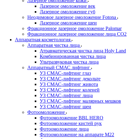
Лазерное омоложение кожи
Лазерное омоложение век
Лазерное омоложение губ
Неодимовое лазерное омоложение Fotona
Лазерное омоложение шеи
Фракционное лазерное омоложение Palomar
Фракционное лазерное омоложение лица СО2
Аппаратная косметология
Аппаратная чистка лица
Атравматическая чистка лица Holy Land
Комбинированная чистка лица
Ультразвуковая чистка лица
Аппаратный СМАС лифтинг
УЗ СМАС-лифтинг глаз
УЗ СМАС-лифтинг декольте
УЗ СМАС-лифтинг живота
УЗ СМАС-лифтинг коленей
УЗ СМАС-лифтинг лица
УЗ СМАС-лифтинг малярных мешков
УЗ СМАС-лифтинг шеи
Фотоомоложение
Фотоомоложение BBL HERO
Фотоомоложение кистей рук
Фотоомоложение лица
Фотоомоложение на аппарате M22