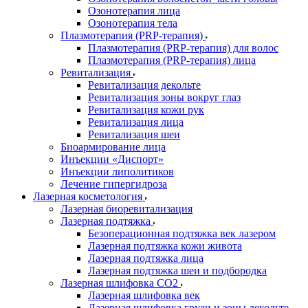
Озонотерапия лица
Озонотерапия тела
Плазмотерапия (PRP-терапия)
Плазмотерапия (PRP-терапия) для волос
Плазмотерапия (PRP-терапия) лица
Ревитализация
Ревитализация декольте
Ревитализация зоны вокруг глаз
Ревитализация кожи рук
Ревитализация лица
Ревитализация шеи
Биоармирование лица
Инъекции «Диспорт»
Инъекции липолитиков
Лечение гипергидроза
Лазерная косметология
Лазерная биоревитализация
Лазерная подтяжка
Безоперационная подтяжка век лазером
Лазерная подтяжка кожи живота
Лазерная подтяжка лица
Лазерная подтяжка шеи и подбородка
Лазерная шлифовка CO2
Лазерная шлифовка век
Лазерная шлифовка груди и зоны декольте