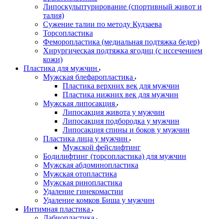
Липоскульптурирование (спортивный живот и
талия)
Сужение талии по методу Кудзаева
Торсопластика
Феморопластика (медиальная подтяжка бедер)
Хирургическая подтяжка ягодиц (с иссечением
кожи)
Пластика для мужчин
Мужская блефаропластика
Пластика верхних век для мужчин
Пластика нижних век для мужчин
Мужская липосакция
Липосакция живота у мужчин
Липосакция подбородка у мужчин
Липосакция спины и боков у мужчин
Пластика лица у мужчин
Мужской фейслифтинг
Бодилифтинг (торсопластика) для мужчин
Мужская абдоминопластика
Мужская отопластика
Мужская ринопластика
Удаление гинекомастии
Удаление комков Биша у мужчин
Интимная пластика
Лабиопластика