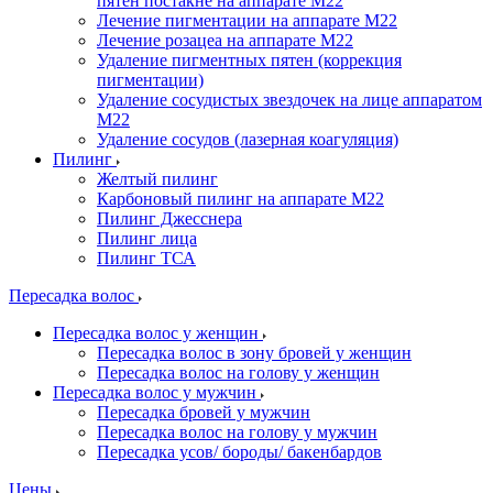
пятен постакне на аппарате М22
Лечение пигментации на аппарате М22
Лечение розацеа на аппарате M22
Удаление пигментных пятен (коррекция
пигментации)
Удаление сосудистых звездочек на лице аппаратом
М22
Удаление сосудов (лазерная коагуляция)
Пилинг
Желтый пилинг
Карбоновый пилинг на аппарате M22
Пилинг Джесснера
Пилинг лица
Пилинг ТСА
Пересадка волос
Пересадка волос у женщин
Пересадка волос в зону бровей у женщин
Пересадка волос на голову у женщин
Пересадка волос у мужчин
Пересадка бровей у мужчин
Пересадка волос на голову у мужчин
Пересадка усов/ бороды/ бакенбардов
Цены