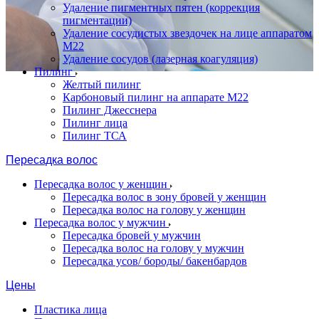
Удаление пигментных пятен (коррекция
пигментации)
Удаление сосудистых звездочек на лице аппаратом
М22
Удаление сосудов (лазерная коагуляция)
Пилинг
Желтый пилинг
Карбоновый пилинг на аппарате M22
Пилинг Джесснера
Пилинг лица
Пилинг ТСА
Пересадка волос
Пересадка волос у женщин
Пересадка волос в зону бровей у женщин
Пересадка волос на голову у женщин
Пересадка волос у мужчин
Пересадка бровей у мужчин
Пересадка волос на голову у мужчин
Пересадка усов/ бороды/ бакенбардов
Цены
Пластика лица