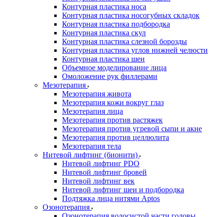
Контурная пластика носа
Контурная пластика носогубных складок
Контурная пластика подбородка
Контурная пластика скул
Контурная пластика слезной борозды
Контурная пластика углов нижней челюсти
Контурная пластика шеи
Объемное моделирование лица
Омоложение рук филлерами
Мезотерапия
Мезотерапия живота
Мезотерапия кожи вокруг глаз
Мезотерапия лица
Мезотерапия против растяжек
Мезотерапия против угревой сыпи и акне
Мезотерапия против целлюлита
Мезотерапия тела
Нитевой лифтинг (бионити)
Нитевой лифтинг PDO
Нитевой лифтинг бровей
Нитевой лифтинг век
Нитевой лифтинг шеи и подбородка
Подтяжка лица нитями Aptos
Озонотерапия
Озонотерапия волосистой части головы