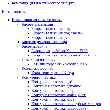
Консультация пластического хирурга
Косметология
Инъекционная косметология
Биоревитализация
Биоревитализация лица
Биоревитализация под глазами
Биоревитализация рук
Биоремоделирование лица
Биорепарация
Биорепарация Meso-Xanthin F199
Биорепарация инъекциями MesoSculpt C71
Инъекции ботокса
Ботулинотерапия Novacutan BTA
Коллагенотерапия
Коллагенотерапия Nithya
Контурная пластика
Контурная пластика губ
Контурная пластика декольте
Контурная пластика лица
Контурная пластика мочек ушей
Контурная пластика носа
Контурная пластика носогубных складок
Контурная пластика подбородка