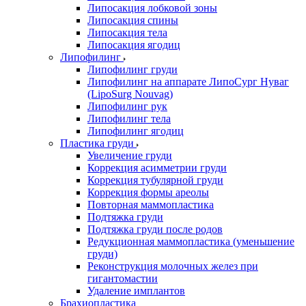
Липосакция лобковой зоны
Липосакция спины
Липосакция тела
Липосакция ягодиц
Липофилинг
Липофилинг груди
Липофилинг на аппарате ЛипоСург Нуваг
(LipoSurg Nouvag)
Липофилинг рук
Липофилинг тела
Липофилинг ягодиц
Пластика груди
Увеличение груди
Коррекция асимметрии груди
Коррекция тубулярной груди
Коррекция формы ареолы
Повторная маммопластика
Подтяжка груди
Подтяжка груди после родов
Редукционная маммопластика (уменьшение
груди)
Реконструкция молочных желез при
гигантомастии
Удаление имплантов
Брахиопластика