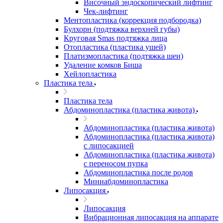
Височный эндоскопический лифтинг
Чек-лифтинг
Ментопластика (коррекция подбородка)
Булхорн (подтяжка верхней губы)
Круговая Smas подтяжка лица
Отопластика (пластика ушей)
Платизмопластика (подтяжка шеи)
Удаление комков Биша
Хейлопластика
Пластика тела
Пластика тела
Абдоминопластика (пластика живота)
Абдоминопластика (пластика живота)
Абдоминопластика (пластика живота)
с липосакцией
Абдоминопластика (пластика живота)
с переносом пупка
Абдоминопластика после родов
Миниабдоминопластика
Липосакция
Липосакция
Вибрационная липосакция на аппарате