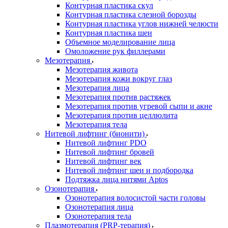
Контурная пластика скул
Контурная пластика слезной борозды
Контурная пластика углов нижней челюсти
Контурная пластика шеи
Объемное моделирование лица
Омоложение рук филлерами
Мезотерапия
Мезотерапия живота
Мезотерапия кожи вокруг глаз
Мезотерапия лица
Мезотерапия против растяжек
Мезотерапия против угревой сыпи и акне
Мезотерапия против целлюлита
Мезотерапия тела
Нитевой лифтинг (бионити)
Нитевой лифтинг PDO
Нитевой лифтинг бровей
Нитевой лифтинг век
Нитевой лифтинг шеи и подбородка
Подтяжка лица нитями Aptos
Озонотерапия
Озонотерапия волосистой части головы
Озонотерапия лица
Озонотерапия тела
Плазмотерапия (PRP-терапия)