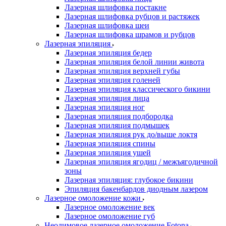
Лазерная шлифовка постакне
Лазерная шлифовка рубцов и растяжек
Лазерная шлифовка шеи
Лазерная шлифовка шрамов и рубцов
Лазерная эпиляция
Лазерная эпиляция бедер
Лазерная эпиляция белой линии живота
Лазерная эпиляция верхней губы
Лазерная эпиляция голеней
Лазерная эпиляция классического бикини
Лазерная эпиляция лица
Лазерная эпиляция ног
Лазерная эпиляция подбородка
Лазерная эпиляция подмышек
Лазерная эпиляция рук до/выше локтя
Лазерная эпиляция спины
Лазерная эпиляция ушей
Лазерная эпиляция ягодиц / межъягодичной
зоны
Лазерная эпиляция: глубокое бикини
Эпиляция бакенбардов диодным лазером
Лазерное омоложение кожи
Лазерное омоложение век
Лазерное омоложение губ
Неодимовое лазерное омоложение Fotona