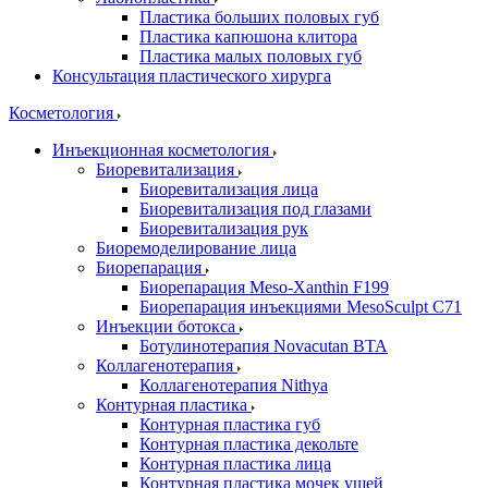
Пластика больших половых губ
Пластика капюшона клитора
Пластика малых половых губ
Консультация пластического хирурга
Косметология
Инъекционная косметология
Биоревитализация
Биоревитализация лица
Биоревитализация под глазами
Биоревитализация рук
Биоремоделирование лица
Биорепарация
Биорепарация Meso-Xanthin F199
Биорепарация инъекциями MesoSculpt C71
Инъекции ботокса
Ботулинотерапия Novacutan BTA
Коллагенотерапия
Коллагенотерапия Nithya
Контурная пластика
Контурная пластика губ
Контурная пластика декольте
Контурная пластика лица
Контурная пластика мочек ушей