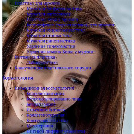
Пластика для мужчин
Мужская блефаропластика
Мужская липосакция
Пластика лица у мужчин
Бодилифтинг (торсопластика) для мужчин
Мужская абдоминопластика
Мужская отопластика
Мужская ринопластика
Удаление гинекомастии
Удаление комков Биша у мужчин
Интимная пластика
Лабиопластика
Консультация пластического хирурга
Косметология
Инъекционная косметология
Биоревитализация
Биоремоделирование лица
Биорепарация
Инъекции ботокса
Коллагенотерапия
Контурная пластика
Мезотерапия
Нитевой лифтинг (бионити)