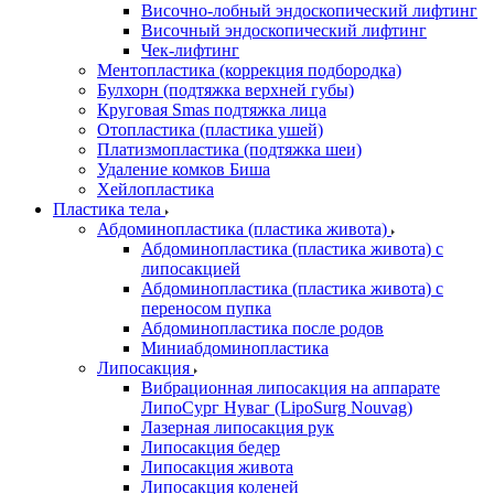
Височно-лобный эндоскопический лифтинг
Височный эндоскопический лифтинг
Чек-лифтинг
Ментопластика (коррекция подбородка)
Булхорн (подтяжка верхней губы)
Круговая Smas подтяжка лица
Отопластика (пластика ушей)
Платизмопластика (подтяжка шеи)
Удаление комков Биша
Хейлопластика
Пластика тела
Абдоминопластика (пластика живота)
Абдоминопластика (пластика живота) с
липосакцией
Абдоминопластика (пластика живота) с
переносом пупка
Абдоминопластика после родов
Миниабдоминопластика
Липосакция
Вибрационная липосакция на аппарате
ЛипоСург Нуваг (LipoSurg Nouvag)
Лазерная липосакция рук
Липосакция бедер
Липосакция живота
Липосакция коленей