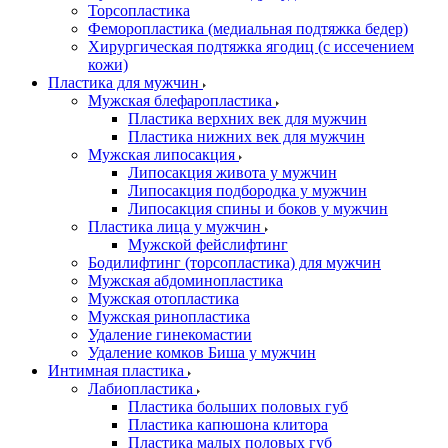
Торсопластика
Феморопластика (медиальная подтяжка бедер)
Хирургическая подтяжка ягодиц (с иссечением
кожи)
Пластика для мужчин
Мужская блефаропластика
Пластика верхних век для мужчин
Пластика нижних век для мужчин
Мужская липосакция
Липосакция живота у мужчин
Липосакция подбородка у мужчин
Липосакция спины и боков у мужчин
Пластика лица у мужчин
Мужской фейслифтинг
Бодилифтинг (торсопластика) для мужчин
Мужская абдоминопластика
Мужская отопластика
Мужская ринопластика
Удаление гинекомастии
Удаление комков Биша у мужчин
Интимная пластика
Лабиопластика
Пластика больших половых губ
Пластика капюшона клитора
Пластика малых половых губ