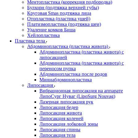
Ментопластика (коррекция подбородка)
Булхорн (подтяжка верхней губы)
Круговая Smas подтяжка лица
Отопластика (пластика ушей)
Платизмопластика (подтяжка шеи)
Удаление комков Биша
Хейлопластика
Пластика тела
Абдоминопластика (пластика живота)
Абдоминопластика (пластика живота) с
липосакцией
Абдоминопластика (пластика живота) с
переносом пупка
Абдоминопластика после родов
Миниабдоминопластика
Липосакция
Вибрационная липосакция на аппарате
ЛипоСург Нуваг (LipoSurg Nouvag)
Лазерная липосакция рук
Липосакция бедер
Липосакция живота
Липосакция коленей
Липосакция лобковой зоны
Липосакция спины
Липосакция тела