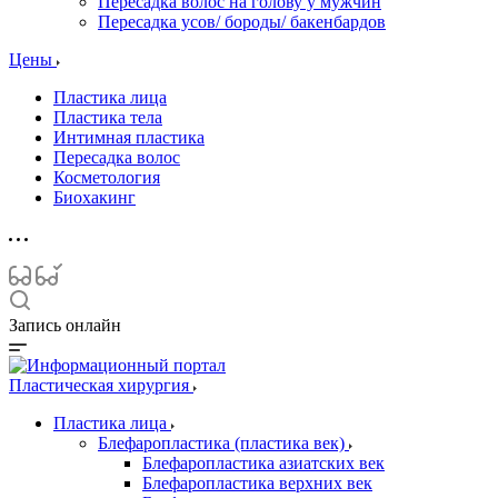
Пересадка волос на голову у мужчин
Пересадка усов/ бороды/ бакенбардов
Цены
Пластика лица
Пластика тела
Интимная пластика
Пересадка волос
Косметология
Биохакинг
Запись онлайн
Пластическая хирургия
Пластика лица
Блефаропластика (пластика век)
Блефаропластика азиатских век
Блефаропластика верхних век