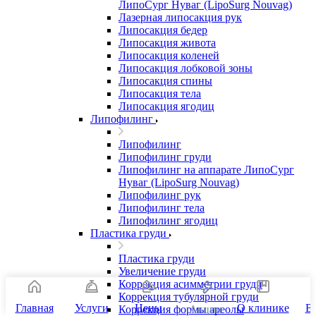
ЛипоСург Нуваг (LipoSurg Nouvag)
Лазерная липосакция рук
Липосакция бедер
Липосакция живота
Липосакция коленей
Липосакция лобковой зоны
Липосакция спины
Липосакция тела
Липосакция ягодиц
Липофилинг
Липофилинг
Липофилинг груди
Липофилинг на аппарате ЛипоСург
Нуваг (LipoSurg Nouvag)
Липофилинг рук
Липофилинг тела
Липофилинг ягодиц
Пластика груди
Пластика груди
Увеличение груди
Коррекция асимметрии груди
Коррекция тубулярной груди
Главная
Услуги
Цены
О клинике
В
Коррекция формы ареолы
Акции