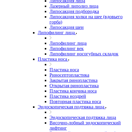
Липосакция лица
Лазерный липолиз лица
Липосакция подбородка
Липосакция холки на шее (вдовьего
горба)
Липосакция шеи
Липофилинг лица
Липофилинг лица
Липофилинг век
Липофилинг носогубных складок
Пластика носа
Пластика носа
Риносептопластика
Закрытая ринопластика
Открытая ринопластика
Пластика кончика носа
Пластика ноздрей
Повторная пластика носа
Эндоскопическая подтяжка лица
Эндоскопическая подтяжка лица
Височно-лобный эндоскопический
лифтинг