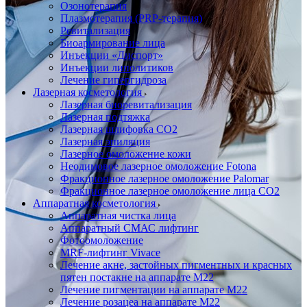
Озонотерапия
Плазмотерапия (PRP-терапия)
Ревитализация
Биоармирование лица
Инъекции «Диспорт»
Инъекции липолитиков
Лечение гипергидроза
Лазерная косметология
Лазерная биоревитализация
Лазерная подтяжка
Лазерная шлифовка CO2
Лазерная эпиляция
Лазерное омоложение кожи
Неодимовое лазерное омоложение Fotona
Фракционное лазерное омоложение Palomar
Фракционное лазерное омоложение лица СО2
Аппаратная косметология
Аппаратная чистка лица
Аппаратный СМАС лифтинг
Фотоомоложение
MRF-лифтинг Vivace
Лечение акне, застойных пигментных и красных
пятен постакне на аппарате М22
Лечение пигментации на аппарате М22
Лечение розацеа на аппарате M22