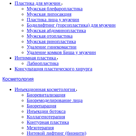
Пластика для мужчин
Мужская блефаропластика
Мужская липосакция
Пластика лица у мужчин
Бодилифтинг (торсопластика) для мужчин
Мужская абдоминопластика
Мужская отопластика
Мужская ринопластика
Удаление гинекомастии
Удаление комков Биша у мужчин
Интимная пластика
Лабиопластика
Консультация пластического хирурга
Косметология
Инъекционная косметология
Биоревитализация
Биоремоделирование лица
Биорепарация
Инъекции ботокса
Коллагенотерапия
Контурная пластика
Мезотерапия
Нитевой лифтинг (бионити)