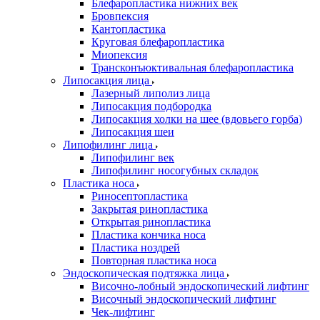
Блефаропластика нижних век
Бровпексия
Кантопластика
Круговая блефаропластика
Миопексия
Трансконъюктивальная блефаропластика
Липосакция лица
Лазерный липолиз лица
Липосакция подбородка
Липосакция холки на шее (вдовьего горба)
Липосакция шеи
Липофилинг лица
Липофилинг век
Липофилинг носогубных складок
Пластика носа
Риносептопластика
Закрытая ринопластика
Открытая ринопластика
Пластика кончика носа
Пластика ноздрей
Повторная пластика носа
Эндоскопическая подтяжка лица
Височно-лобный эндоскопический лифтинг
Височный эндоскопический лифтинг
Чек-лифтинг