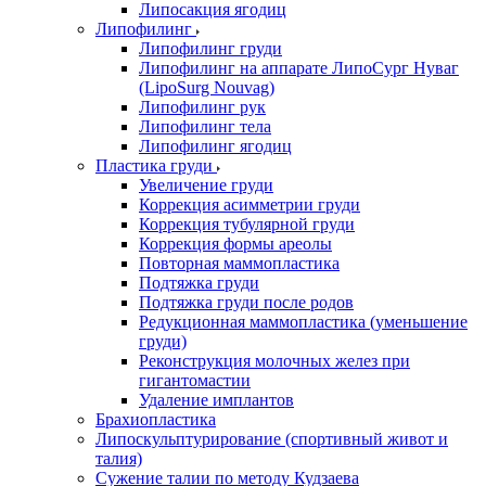
Липосакция ягодиц
Липофилинг
Липофилинг груди
Липофилинг на аппарате ЛипоСург Нуваг
(LipoSurg Nouvag)
Липофилинг рук
Липофилинг тела
Липофилинг ягодиц
Пластика груди
Увеличение груди
Коррекция асимметрии груди
Коррекция тубулярной груди
Коррекция формы ареолы
Повторная маммопластика
Подтяжка груди
Подтяжка груди после родов
Редукционная маммопластика (уменьшение
груди)
Реконструкция молочных желез при
гигантомастии
Удаление имплантов
Брахиопластика
Липоскульптурирование (спортивный живот и
талия)
Сужение талии по методу Кудзаева