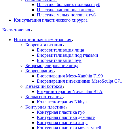
Пластика больших половых губ
Пластика капюшона клитора
Пластика малых половых губ
Консультация пластического хирурга
Косметология
Инъекционная косметология
Биоревитализация
Биоревитализация лица
Биоревитализация под глазами
Биоревитализация рук
Биоремоделирование лица
Биорепарация
Биорепарация Meso-Xanthin F199
Биорепарация инъекциями MesoSculpt C71
Инъекции ботокса
Ботулинотерапия Novacutan BTA
Коллагенотерапия
Коллагенотерапия Nithya
Контурная пластика
Контурная пластика губ
Контурная пластика декольте
Контурная пластика лица
Контурная пластика мочек ушей