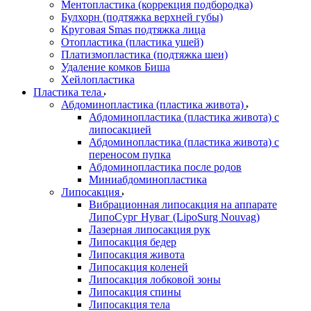
Ментопластика (коррекция подбородка)
Булхорн (подтяжка верхней губы)
Круговая Smas подтяжка лица
Отопластика (пластика ушей)
Платизмопластика (подтяжка шеи)
Удаление комков Биша
Хейлопластика
Пластика тела
Абдоминопластика (пластика живота)
Абдоминопластика (пластика живота) с
липосакцией
Абдоминопластика (пластика живота) с
переносом пупка
Абдоминопластика после родов
Миниабдоминопластика
Липосакция
Вибрационная липосакция на аппарате
ЛипоСург Нуваг (LipoSurg Nouvag)
Лазерная липосакция рук
Липосакция бедер
Липосакция живота
Липосакция коленей
Липосакция лобковой зоны
Липосакция спины
Липосакция тела