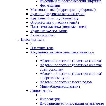
Височный эндоскопический лифтинг
Чек-лифтинг
Ментопластика (коррекция подбородка)
Булхорн (подтяжка верхней губы)
Круговая Smas подтяжка лица
Отопластика (пластика ушей)
Платизмопластика (подтяжка шеи)
Удаление комков Биша
Хейлопластика
Пластика тела
Пластика тела
Абдоминопластика (пластика живота)
Абдоминопластика (пластика живота)
Абдоминопластика (пластика живота)
с липосакцией
Абдоминопластика (пластика живота)
с переносом пупка
Абдоминопластика после родов
Миниабдоминопластика
Липосакция
Липосакция
Вибрационная липосакция на аппарате