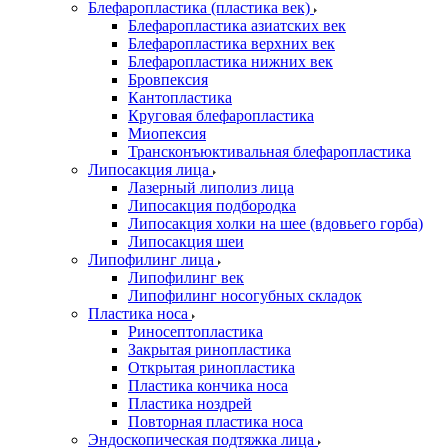
Блефаропластика (пластика век)
Блефаропластика азиатских век
Блефаропластика верхних век
Блефаропластика нижних век
Бровпексия
Кантопластика
Круговая блефаропластика
Миопексия
Трансконъюктивальная блефаропластика
Липосакция лица
Лазерный липолиз лица
Липосакция подбородка
Липосакция холки на шее (вдовьего горба)
Липосакция шеи
Липофилинг лица
Липофилинг век
Липофилинг носогубных складок
Пластика носа
Риносептопластика
Закрытая ринопластика
Открытая ринопластика
Пластика кончика носа
Пластика ноздрей
Повторная пластика носа
Эндоскопическая подтяжка лица