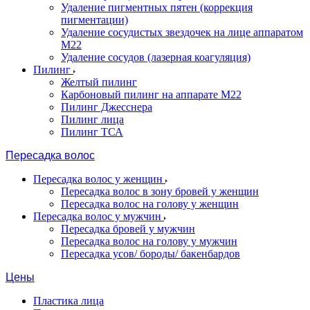
Удаление пигментных пятен (коррекция
пигментации)
Удаление сосудистых звездочек на лице аппаратом
М22
Удаление сосудов (лазерная коагуляция)
Пилинг
Желтый пилинг
Карбоновый пилинг на аппарате M22
Пилинг Джесснера
Пилинг лица
Пилинг ТСА
Пересадка волос
Пересадка волос у женщин
Пересадка волос в зону бровей у женщин
Пересадка волос на голову у женщин
Пересадка волос у мужчин
Пересадка бровей у мужчин
Пересадка волос на голову у мужчин
Пересадка усов/ бороды/ бакенбардов
Цены
Пластика лица