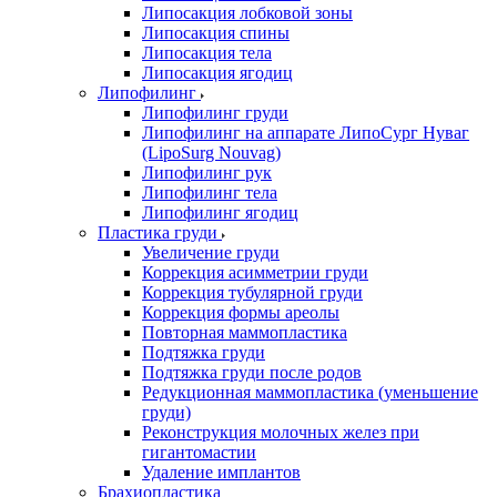
Липосакция лобковой зоны
Липосакция спины
Липосакция тела
Липосакция ягодиц
Липофилинг
Липофилинг груди
Липофилинг на аппарате ЛипоСург Нуваг
(LipoSurg Nouvag)
Липофилинг рук
Липофилинг тела
Липофилинг ягодиц
Пластика груди
Увеличение груди
Коррекция асимметрии груди
Коррекция тубулярной груди
Коррекция формы ареолы
Повторная маммопластика
Подтяжка груди
Подтяжка груди после родов
Редукционная маммопластика (уменьшение
груди)
Реконструкция молочных желез при
гигантомастии
Удаление имплантов
Брахиопластика