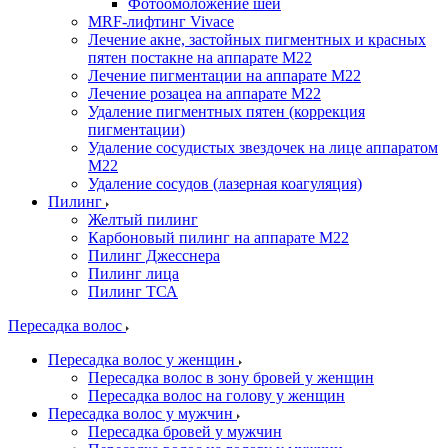
Фотоомоложение шеи
MRF-лифтинг Vivace
Лечение акне, застойных пигментных и красных
пятен постакне на аппарате М22
Лечение пигментации на аппарате М22
Лечение розацеа на аппарате M22
Удаление пигментных пятен (коррекция
пигментации)
Удаление сосудистых звездочек на лице аппаратом
М22
Удаление сосудов (лазерная коагуляция)
Пилинг
Желтый пилинг
Карбоновый пилинг на аппарате M22
Пилинг Джесснера
Пилинг лица
Пилинг ТСА
Пересадка волос
Пересадка волос у женщин
Пересадка волос в зону бровей у женщин
Пересадка волос на голову у женщин
Пересадка волос у мужчин
Пересадка бровей у мужчин