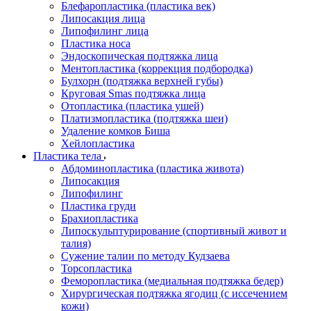
Блефаропластика (пластика век)
Липосакция лица
Липофилинг лица
Пластика носа
Эндоскопическая подтяжка лица
Ментопластика (коррекция подбородка)
Булхорн (подтяжка верхней губы)
Круговая Smas подтяжка лица
Отопластика (пластика ушей)
Платизмопластика (подтяжка шеи)
Удаление комков Биша
Хейлопластика
Пластика тела
Абдоминопластика (пластика живота)
Липосакция
Липофилинг
Пластика груди
Брахиопластика
Липоскульптурирование (спортивный живот и
талия)
Сужение талии по методу Кудзаева
Торсопластика
Феморопластика (медиальная подтяжка бедер)
Хирургическая подтяжка ягодиц (с иссечением
кожи)