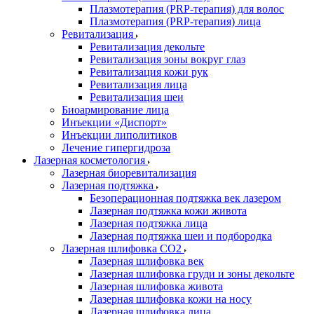
Плазмотерапия (PRP-терапия) для волос
Плазмотерапия (PRP-терапия) лица
Ревитализация
Ревитализация декольте
Ревитализация зоны вокруг глаз
Ревитализация кожи рук
Ревитализация лица
Ревитализация шеи
Биоармирование лица
Инъекции «Диспорт»
Инъекции липолитиков
Лечение гипергидроза
Лазерная косметология
Лазерная биоревитализация
Лазерная подтяжка
Безоперационная подтяжка век лазером
Лазерная подтяжка кожи живота
Лазерная подтяжка лица
Лазерная подтяжка шеи и подбородка
Лазерная шлифовка CO2
Лазерная шлифовка век
Лазерная шлифовка груди и зоны декольте
Лазерная шлифовка живота
Лазерная шлифовка кожи на носу
Лазерная шлифовка лица