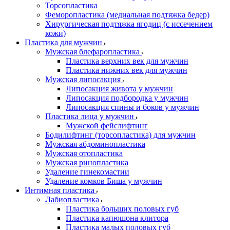
Торсопластика
Феморопластика (медиальная подтяжка бедер)
Хирургическая подтяжка ягодиц (с иссечением
кожи)
Пластика для мужчин
Мужская блефаропластика
Пластика верхних век для мужчин
Пластика нижних век для мужчин
Мужская липосакция
Липосакция живота у мужчин
Липосакция подбородка у мужчин
Липосакция спины и боков у мужчин
Пластика лица у мужчин
Мужской фейслифтинг
Бодилифтинг (торсопластика) для мужчин
Мужская абдоминопластика
Мужская отопластика
Мужская ринопластика
Удаление гинекомастии
Удаление комков Биша у мужчин
Интимная пластика
Лабиопластика
Пластика больших половых губ
Пластика капюшона клитора
Пластика малых половых губ