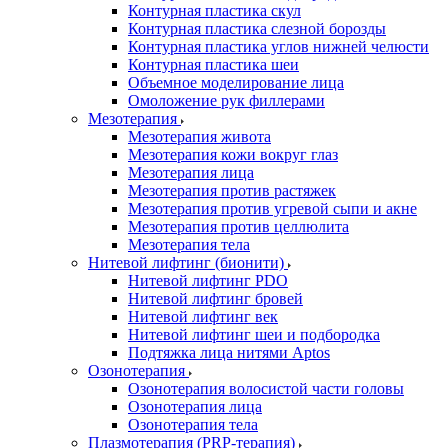
Контурная пластика скул
Контурная пластика слезной борозды
Контурная пластика углов нижней челюсти
Контурная пластика шеи
Объемное моделирование лица
Омоложение рук филлерами
Мезотерапия
Мезотерапия живота
Мезотерапия кожи вокруг глаз
Мезотерапия лица
Мезотерапия против растяжек
Мезотерапия против угревой сыпи и акне
Мезотерапия против целлюлита
Мезотерапия тела
Нитевой лифтинг (бионити)
Нитевой лифтинг PDO
Нитевой лифтинг бровей
Нитевой лифтинг век
Нитевой лифтинг шеи и подбородка
Подтяжка лица нитями Aptos
Озонотерапия
Озонотерапия волосистой части головы
Озонотерапия лица
Озонотерапия тела
Плазмотерапия (PRP-терапия)