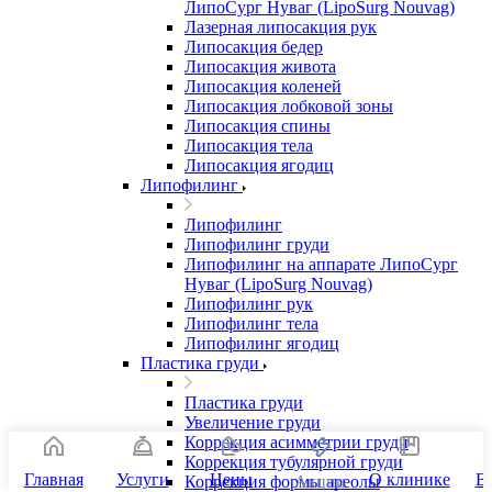
ЛипоСург Нуваг (LipoSurg Nouvag)
Лазерная липосакция рук
Липосакция бедер
Липосакция живота
Липосакция коленей
Липосакция лобковой зоны
Липосакция спины
Липосакция тела
Липосакция ягодиц
Липофилинг
Липофилинг
Липофилинг груди
Липофилинг на аппарате ЛипоСург
Нуваг (LipoSurg Nouvag)
Липофилинг рук
Липофилинг тела
Липофилинг ягодиц
Пластика груди
Пластика груди
Увеличение груди
Коррекция асимметрии груди
Коррекция тубулярной груди
Главная
Услуги
Цены
О клинике
В
Коррекция формы ареолы
Акции