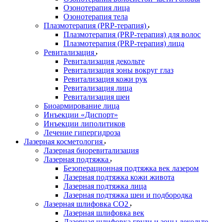
Озонотерапия лица
Озонотерапия тела
Плазмотерапия (PRP-терапия)
Плазмотерапия (PRP-терапия) для волос
Плазмотерапия (PRP-терапия) лица
Ревитализация
Ревитализация декольте
Ревитализация зоны вокруг глаз
Ревитализация кожи рук
Ревитализация лица
Ревитализация шеи
Биоармирование лица
Инъекции «Диспорт»
Инъекции липолитиков
Лечение гипергидроза
Лазерная косметология
Лазерная биоревитализация
Лазерная подтяжка
Безоперационная подтяжка век лазером
Лазерная подтяжка кожи живота
Лазерная подтяжка лица
Лазерная подтяжка шеи и подбородка
Лазерная шлифовка CO2
Лазерная шлифовка век
Лазерная шлифовка груди и зоны декольте