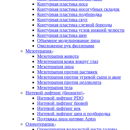
Контурная пластика носа
Контурная пластика носогубных складок
Контурная пластика подбородка
Контурная пластика скул
Контурная пластика слезной борозды
Контурная пластика углов нижней челюсти
Контурная пластика шеи
Объемное моделирование лица
Омоложение рук филлерами
Мезотерапия
Мезотерапия живота
Мезотерапия кожи вокруг глаз
Мезотерапия лица
Мезотерапия против растяжек
Мезотерапия против угревой сыпи и акне
Мезотерапия против целлюлита
Мезотерапия тела
Нитевой лифтинг (бионити)
Нитевой лифтинг PDO
Нитевой лифтинг бровей
Нитевой лифтинг век
Нитевой лифтинг шеи и подбородка
Подтяжка лица нитями Aptos
Озонотерапия
Озонотерапия волосистой части головы