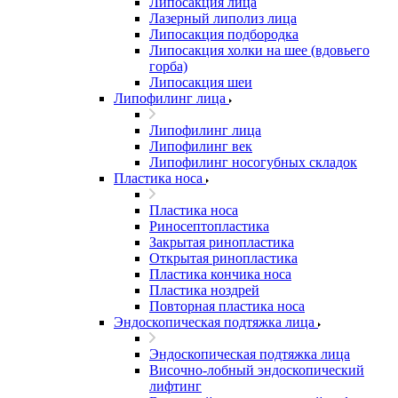
Липосакция лица
Лазерный липолиз лица
Липосакция подбородка
Липосакция холки на шее (вдовьего
горба)
Липосакция шеи
Липофилинг лица
Липофилинг лица
Липофилинг век
Липофилинг носогубных складок
Пластика носа
Пластика носа
Риносептопластика
Закрытая ринопластика
Открытая ринопластика
Пластика кончика носа
Пластика ноздрей
Повторная пластика носа
Эндоскопическая подтяжка лица
Эндоскопическая подтяжка лица
Височно-лобный эндоскопический
лифтинг