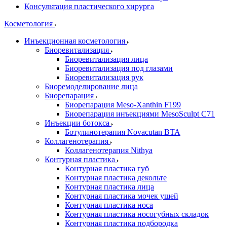
Консультация пластического хирурга
Косметология
Инъекционная косметология
Биоревитализация
Биоревитализация лица
Биоревитализация под глазами
Биоревитализация рук
Биоремоделирование лица
Биорепарация
Биорепарация Meso-Xanthin F199
Биорепарация инъекциями MesoSculpt C71
Инъекции ботокса
Ботулинотерапия Novacutan BTA
Коллагенотерапия
Коллагенотерапия Nithya
Контурная пластика
Контурная пластика губ
Контурная пластика декольте
Контурная пластика лица
Контурная пластика мочек ушей
Контурная пластика носа
Контурная пластика носогубных складок
Контурная пластика подбородка