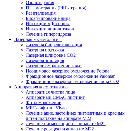
Озонотерапия
Плазмотерапия (PRP-терапия)
Ревитализация
Биоармирование лица
Инъекции «Диспорт»
Инъекции липолитиков
Лечение гипергидроза
Лазерная косметология
Лазерная биоревитализация
Лазерная подтяжка
Лазерная шлифовка CO2
Лазерная эпиляция
Лазерное омоложение кожи
Неодимовое лазерное омоложение Fotona
Фракционное лазерное омоложение Palomar
Фракционное лазерное омоложение лица СО2
Аппаратная косметология
Аппаратная чистка лица
Аппаратный СМАС лифтинг
Фотоомоложение
MRF-лифтинг Vivace
Лечение акне, застойных пигментных и красных
пятен постакне на аппарате М22
Лечение пигментации на аппарате М22
Лечение розацеа на аппарате M22