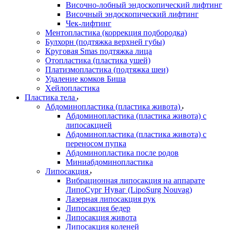
Височно-лобный эндоскопический лифтинг
Височный эндоскопический лифтинг
Чек-лифтинг
Ментопластика (коррекция подбородка)
Булхорн (подтяжка верхней губы)
Круговая Smas подтяжка лица
Отопластика (пластика ушей)
Платизмопластика (подтяжка шеи)
Удаление комков Биша
Хейлопластика
Пластика тела
Абдоминопластика (пластика живота)
Абдоминопластика (пластика живота) с
липосакцией
Абдоминопластика (пластика живота) с
переносом пупка
Абдоминопластика после родов
Миниабдоминопластика
Липосакция
Вибрационная липосакция на аппарате
ЛипоСург Нуваг (LipoSurg Nouvag)
Лазерная липосакция рук
Липосакция бедер
Липосакция живота
Липосакция коленей