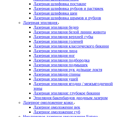
Лазерная шлифовка постакне
Лазерная шлифовка рубцов и растяжек
Лазерная шлифовка шеи
Лазерная шлифовка шрамов и рубцов
Лазерная эпиляция
Лазерная эпиляция бедер
Лазерная эпиляция белой линии живота
Лазерная эпиляция верхней губы
Лазерная эпиляция голеней
Лазерная эпиляция классического бикини
Лазерная эпиляция лица
Лазерная эпиляция ног
Лазерная эпиляция подбородка
Лазерная эпиляция подмышек
Лазерная эпиляция рук до/выше локтя
Лазерная эпиляция спины
Лазерная эпиляция ушей
Лазерная эпиляция ягодиц / межъягодичной
зоны
Лазерная эпиляция: глубокое бикини
Эпиляция бакенбардов диодным лазером
Лазерное омоложение кожи
Лазерное омоложение век
Лазерное омоложение губ
Неодимовое лазерное омоложение Fotona