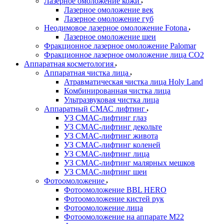
Лазерное омоложение кожи
Лазерное омоложение век
Лазерное омоложение губ
Неодимовое лазерное омоложение Fotona
Лазерное омоложение шеи
Фракционное лазерное омоложение Palomar
Фракционное лазерное омоложение лица СО2
Аппаратная косметология
Аппаратная чистка лица
Атравматическая чистка лица Holy Land
Комбинированная чистка лица
Ультразвуковая чистка лица
Аппаратный СМАС лифтинг
УЗ СМАС-лифтинг глаз
УЗ СМАС-лифтинг декольте
УЗ СМАС-лифтинг живота
УЗ СМАС-лифтинг коленей
УЗ СМАС-лифтинг лица
УЗ СМАС-лифтинг малярных мешков
УЗ СМАС-лифтинг шеи
Фотоомоложение
Фотоомоложение BBL HERO
Фотоомоложение кистей рук
Фотоомоложение лица
Фотоомоложение на аппарате M22