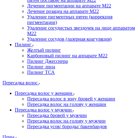
пятен постакне на аппарате М22
Лечение пигментации на аппарате М22
Лечение розацеа на аппарате M22
Удаление пигментных пятен (коррекция
пигментации)
Удаление сосудистых звездочек на лице аппаратом
М22
Удаление сосудов (лазерная коагуляция)
Пилинг
Желтый пилинг
Карбоновый пилинг на аппарате M22
Пилинг Джесснера
Пилинг лица
Пилинг ТСА
Пересадка волос
Пересадка волос у женщин
Пересадка волос в зону бровей у женщин
Пересадка волос на голову у женщин
Пересадка волос у мужчин
Пересадка бровей у мужчин
Пересадка волос на голову у мужчин
Пересадка усов/ бороды/ бакенбардов
Цены