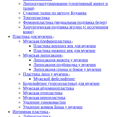
Липоскульптурирование (спортивный живот и
талия)
Сужение талии по методу Кудзаева
Торсопластика
Феморопластика (медиальная подтяжка бедер)
Хирургическая подтяжка ягодиц (с иссечением
кожи)
Пластика для мужчин
Мужская блефаропластика
Пластика верхних век для мужчин
Пластика нижних век для мужчин
Мужская липосакция
Липосакция живота у мужчин
Липосакция подбородка у мужчин
Липосакция спины и боков у мужчин
Пластика лица у мужчин
Мужской фейслифтинг
Бодилифтинг (торсопластика) для мужчин
Мужская абдоминопластика
Мужская отопластика
Мужская ринопластика
Удаление гинекомастии
Удаление комков Биша у мужчин
Интимная пластика
Лабиопластика