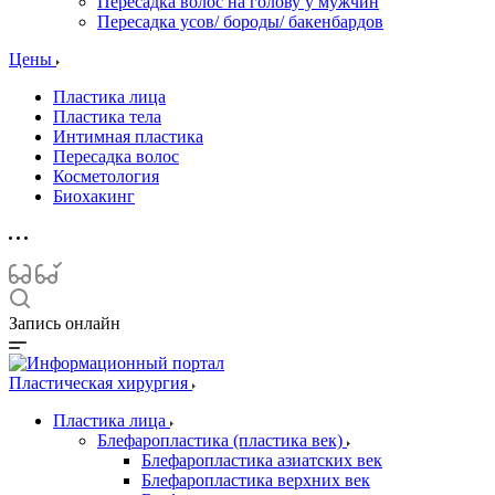
Пересадка волос на голову у мужчин
Пересадка усов/ бороды/ бакенбардов
Цены
Пластика лица
Пластика тела
Интимная пластика
Пересадка волос
Косметология
Биохакинг
Запись онлайн
Пластическая хирургия
Пластика лица
Блефаропластика (пластика век)
Блефаропластика азиатских век
Блефаропластика верхних век